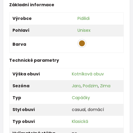
Základní informace
Výrobce
Pidilidi
Pohlaví
Unisex
Barva
Technické parametry
Výška obuvi
Kotníková obuv
Sezóna
Jaro
,
Podzim
,
Zima
Typ
Capáčky
Styl obuvi
casual
,
domácí
Typ obuvi
Klasická