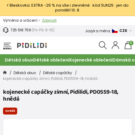
⚡ Bleskovka: EXTRA −25 % na vše i zlevněné · kód SUN25 · jen do
pondělí 10. 8.
Výměna a vrácení -
Zobrazit
Sleva 100 Kč na první nákup -
Podmínky
725 518 759
(Po-Pá: 8-15)
CZK
Jazyk a měna
0
MENU
Dětská obuv
Dětské oblečení
Kojenecké oblečení
Dámská o
Dětská obuv
Dětské capáčky
kojenecké capáčky zimní, Pidilidi, PD0559-18, hnědá
kojenecké capáčky zimní, Pidilidi, PD0559-18,
hnědá
SUN25