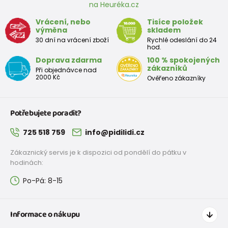
na Heuréka.cz
Vrácení, nebo
Tisíce položek
výměna
skladem
30 dní na vrácení zboží
Rychlé odeslání do 24
hod.
Doprava zdarma
100 % spokojených
zákazníků
Při objednávce nad
2000 Kč
Ověřeno zákazníky
Potřebujete poradit?
725 518 759
info@pidilidi.cz
Zákaznický servis je k dispozici od pondělí do pátku v
hodinách:
Po-Pá: 8-15
Informace o nákupu