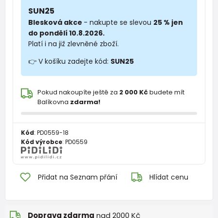
SUN25
Blesková akce
- nakupte se slevou
25 % jen
do pondělí 10.8.2026.
Platí i na již zlevněné zboží.
👉 V košíku zadejte kód:
SUN25
Pokud nakoupíte ještě za
2 000 Kč
budete mít
Balíkovna
zdarma!
Kód
:
PD0559-18
Kód výrobce
:
PD0559
Přidat na Seznam přání
Hlídat cenu
Doprava zdarma
nad 2000 Kč