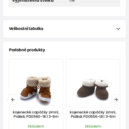
Vyjímatelná stélka
ne
Velikostní tabulka
vnitřní
vnější
odpovídající
Podobné produkty
délka
délka
věk
10,5 cm
11 cm
3/6 m.
11,5 cm
12 cm
6/9 m.
12,5 cm
13 cm
9/12 m.
í,
kojenecké capáčky zimní,
kojenecké capáčky zimní,
k
m
Pidilidi, PD0560-18 | 3-6m
Pidilidi, PD0556-18 | 3-6m
Skladem
Skladem