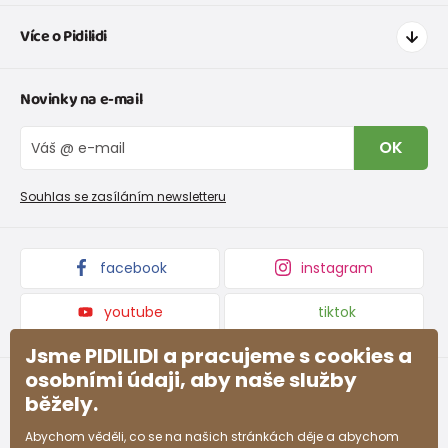
Jak nakupovat
Více o Pidilidi
Doprava a platba
Tabulka velikostí oblečení
Kontakt
Novinky na e-mail
Tabulka velikostí obuvi
O nás
Vrácení zboží a reklamace
Blog
OK
Reklamační řád
Velkoobchod PiDiLiDi
Nevyzvednutá objednávka na dobírku
Affiliate program
Souhlas se zasíláním newsletteru
Podmínky akce a slevové kódy
Dárkové poukazy
Kolekce zboží
facebook
instagram
youtube
tiktok
Jsme PIDILIDI a pracujeme s cookies a
osobními údaji, aby naše služby
běžely.
Abychom věděli, co se na našich stránkách děje a abychom