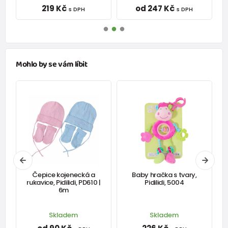
219 Kč
od 247 Kč
s DPH
s DPH
Mohlo by se vám líbit
Čepice kojenecká a
Baby hračka s tvary,
rukavice, Pidilidi, PD610 |
Pidilidi, 5004
6m
Skladem
Skladem