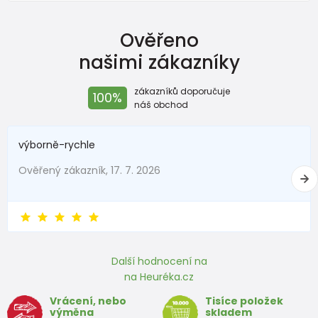
Ověřeno
Oblečení
našimi zákazníky
Velikost
Věk
Výška (cm)
zákazníků doporučuje
100%
50
0-1 měsíc
do 50
náš obchod
56
1-2 měsíce
51 - 56
výborně-rychle
62
2-3 měsíce
57 - 62
Ověřený zákazník, 17. 7. 2026
68
4-6 měsíců
63 - 68
74
6-9 měsíců
69 - 74
80
9-12 měsíců
75 - 80
Další hodnocení na
86
12-18 měsíců
81 - 86
na Heuréka.cz
Vrácení, nebo
Tisíce položek
92
18-24 měsíců
87 - 92
výměna
skladem