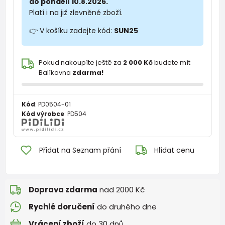
do pondělí 10.8.2026.
Platí i na již zlevněné zboží.
👉 V košíku zadejte kód:
SUN25
Pokud nakoupíte ještě za
2 000 Kč
budete mít
Balíkovna
zdarma!
Kód
:
PD0504-01
Kód výrobce
:
PD504
Přidat na Seznam přání
Hlídat cenu
Doprava zdarma
nad 2000 Kč
Rychlé doručení
do druhého dne
Vrácení zboží
do 30 dnů