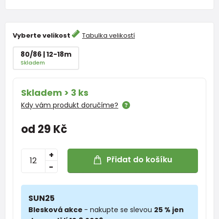
Vyberte velikost
Tabulka velikostí
80/86 | 12-18m
Skladem
Skladem > 3 ks
Kdy vám produkt doručíme?
od 29 Kč
+
Přidat do košíku
-
SUN25
Blesková akce
- nakupte se slevou
25 % jen