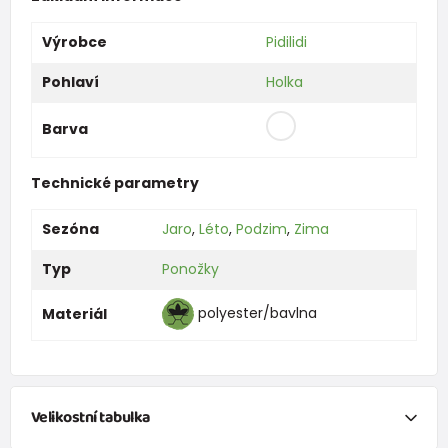
Výrobce
Pidilidi
Pohlaví
Holka
Barva
Technické parametry
Sezóna
Jaro
,
Léto
,
Podzim
,
Zima
Typ
Ponožky
polyester/bavlna
Materiál
Velikostní tabulka