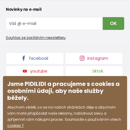
Tabulka velikostí oblečení
Kontakt
164
13-14 let
159 - 164
Novinky na e-mail
Tabulka velikostí obuvi
O nás
Vrácení zboží a reklamace
Blog
OK
Reklamační řád
Velkoobchod PiDiLiDi
Tabulka velikostí -
Nevyzvednutá objednávka na dobírku
Pidilidi/Holínky
Affiliate program
Souhlas se zasíláním newsletteru
Podmínky akce a slevové kódy
Dárkové poukazy
Kolekce zboží
facebook
instagram
velikost
21
22
23
24
25
26
27
28
EU
youtube
tiktok
vnitřní
Jsme PIDILIDI a pracujeme s cookies a
délka
136
143
149
155
165
170
175
181
(mm)
osobními údaji, aby naše služby
běžely.
Abychom věděli, co se na našich stránkách děje a abychom
vám mohli přizpůsobit naše reklamy, nabídnout slevu a
zpříjemnit vám nákupní proces. Souhlasíte s používáním všech
cookies ?