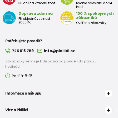
30 dní na vrácení zboží
Rychlé odeslání do 24
98
2-3 roky
93 - 98
hod.
Doprava zdarma
100 % spokojených
104
3-4 roky
99 - 104
zákazníků
Při objednávce nad
2000 Kč
Ověřeno zákazníky
110
4-5 let
105 - 111
116
5-6 let
112 - 116
Potřebujete poradit?
122
6-7 let
117 - 122
725 518 759
info@pidilidi.cz
128
7-8 let
123 - 128
Zákaznický servis je k dispozici od pondělí do pátku v
hodinách:
134
8-9 let
129 - 134
Po-Pá: 8-15
140
9-10 let
135 - 140
146
10-11 let
141 - 146
Informace o nákupu
152
11-12 let
147 - 152
Jak nakupovat
Více o Pidilidi
Doprava a platba
158
12-13 let
153 - 158