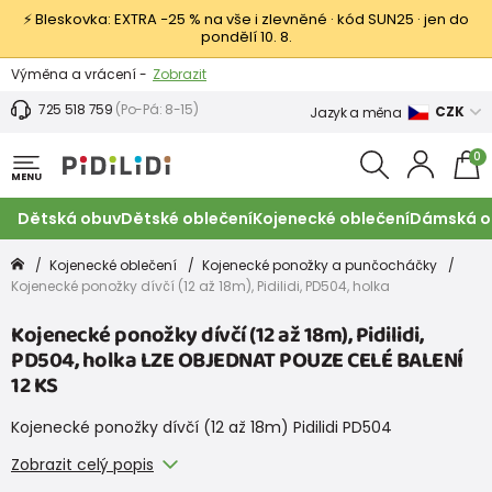
⚡ Bleskovka: EXTRA −25 % na vše i zlevněné · kód SUN25 · jen do
pondělí 10. 8.
Výměna a vrácení -
Zobrazit
Sleva 100 Kč na první nákup -
Podmínky
725 518 759
(Po-Pá: 8-15)
CZK
Jazyk a měna
0
MENU
Dětská obuv
Dětské oblečení
Kojenecké oblečení
Dámská o
Kojenecké oblečení
Kojenecké ponožky a punčocháčky
Kojenecké ponožky dívčí (12 až 18m), Pidilidi, PD504, holka
Kojenecké ponožky dívčí (12 až 18m), Pidilidi,
PD504, holka LZE OBJEDNAT POUZE CELÉ BALENÍ
12 KS
Kojenecké ponožky dívčí (12 až 18m) Pidilidi PD504
Zobrazit celý popis