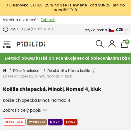
⚡ Bleskovka: EXTRA −25 % na vše i zlevněné · kód SUN25 · jen do
pondělí 10. 8.
Výměna a vrácení -
Zobrazit
Sleva 100 Kč na první nákup -
Podmínky
725 518 759
(Po-Pá: 8-15)
CZK
Jazyk a měna
0
MENU
Dětská obuv
Dětské oblečení
Kojenecké oblečení
Dámská o
Dětské oblečení
Dětské trika tílka a košile
Košile chlapecká, Minoti, Nomad 4, kluk
Košile chlapecká, Minoti, Nomad 4, kluk
Košile chlapecká Minoti Nomad 4
Zobrazit celý popis
SLEVA
-36%
VÝPRODEJ
MIX2+1
SUN25