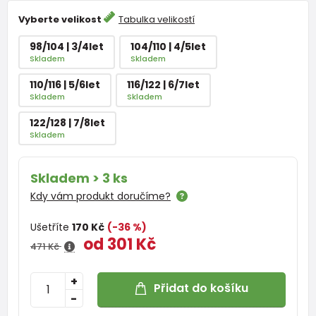
Vyberte velikost
Tabulka velikostí
98/104 | 3/4let
104/110 | 4/5let
Skladem
Skladem
110/116 | 5/6let
116/122 | 6/7let
Skladem
Skladem
122/128 | 7/8let
Skladem
Skladem > 3 ks
Kdy vám produkt doručíme?
Ušetříte
170 Kč
(-36 %)
od 301 Kč
471 Kč
+
Přidat do košíku
-