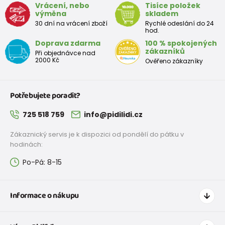
Vrácení, nebo
Tisíce položek
výměna
skladem
4-5 let
104 - 110
57 - 59
54 - 55
30 dní na vrácení zboží
Rychlé odeslání do 24
hod.
5-6 let
110 - 116
59 - 61
55 - 57
Doprava zdarma
100 % spokojených
zákazníků
Při objednávce nad
7-8 let
122 - 128
63 - 66
58 - 60
2000 Kč
Ověřeno zákazníky
8-9 let
128 - 134
66 - 69
60 - 62
Potřebujete poradit?
9-10 let
134 - 140
69 - 72
62 - 64
725 518 759
info@pidilidi.cz
10-11 let
140 - 146
72 - 75
64 - 66
Zákaznický servis je k dispozici od pondělí do pátku v
12-13 let
152 - 158
78 - 82
68 - 70
hodinách:
Po-Pá: 8-15
Informace o nákupu
Jak nakupovat