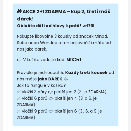
🎁 AKCE 2+1 ZDARMA – kup 2, třetí máš
dárek!
Oblečte děti od hlavy k patě! 🧢👕👖
Nakupte libovolné 3 kousky od značek Minoti,
Sobe nebo Wendee a ten nejlevnější máte od
nás jako dárek.
👉 V košíku zadejte kód:
MIX2+1
Pravidlo je jednoduché:
Každý třetí kousek
od
nás máte
jako DÁREK
. 🥳
Jak to funguje v košíku?
✅ Vložíš 3 páry 👉 platíš jen 2 (3. je ZDARMA)
✅ Vložíš 6 párů 👉 platíš jen 4 (3. a 6. je
ZDARMA)
✅ Vložíš 9 párů 👉 platíš jen 6 (3., 6. a 9. je
ZDARMA)