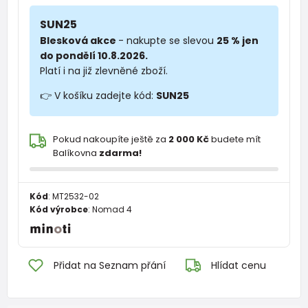
SUN25
Blesková akce
- nakupte se slevou
25 % jen
do pondělí 10.8.2026.
Platí i na již zlevněné zboží.
👉 V košíku zadejte kód:
SUN25
Pokud nakoupíte ještě za
2 000 Kč
budete mít
Balíkovna
zdarma!
Kód
:
MT2532-02
Kód výrobce
:
Nomad 4
Přidat na Seznam přání
Hlídat cenu