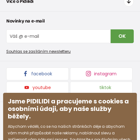
Více o Pidilidi
Doprava a platba
Tabulka velikostí oblečení
Kontakt
Novinky na e-mail
Tabulka velikostí obuvi
O nás
Vrácení zboží a reklamace
Blog
OK
Reklamační řád
Velkoobchod PiDiLiDi
Nevyzvednutá objednávka na dobírku
Affiliate program
Souhlas se zasíláním newsletteru
Podmínky akce a slevové kódy
Dárkové poukazy
Kolekce zboží
facebook
instagram
youtube
tiktok
Jsme PIDILIDI a pracujeme s cookies a
osobními údaji, aby naše služby
běžely.
Abychom věděli, co se na našich stránkách děje a abychom
vám mohli přizpůsobit naše reklamy, nabídnout slevu a
zpříjemnit vám nákupní proces. Souhlasíte s používáním všech