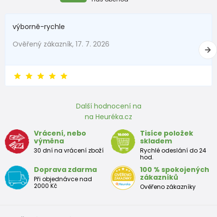
1 - 3 měsíců
56 - 62
4,5 - 6
výborně-rychle
3 - 6 měsíců
62 -68
6 - 8
Ověřený zákazník, 17. 7. 2026
6 - 9 měsíců
68 -74
8 - 9,5
9 - 12 měsíců
74-80
9,5 - 11
Další hodnocení na
Přibližná tabulka velikostí batole
na Heuréka.cz
Výška
Prsa
pás
boky
Vrácení, nebo
Tisíce položek
Velikost
výměna
skladem
(cm)
(cm)
(cm)
(cm)
30 dní na vrácení zboží
Rychlé odeslání do 24
hod.
12
68 - 80
49
47
52
Doprava zdarma
100 % spokojených
měsíců
zákazníků
Při objednávce nad
2000 Kč
Ověřeno zákazníky
18
80 - 86
51
49
54
měsíců