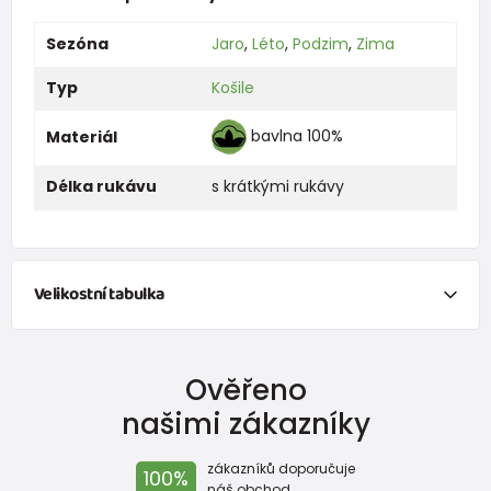
Sezóna
Jaro
,
Léto
,
Podzim
,
Zima
Typ
Košile
bavlna 100%
Materiál
Délka rukávu
s krátkými rukávy
Velikostní tabulka
NEWBORN
Ověřeno
Velikost
Výška (cm)
váha (kg)
našimi zákazníky
New Baby
do 50
do 3,4
zákazníků doporučuje
100%
Do 1 měsíce
do 56
do 4,5
náš obchod