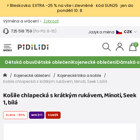
⚡ Bleskovka: EXTRA −25 % na vše i zlevněné · kód SUN25 · jen do
pondělí 10. 8.
Výměna a vrácení -
Zobrazit
Sleva 100 Kč na první nákup -
Podmínky
725 518 759
(Po-Pá: 8-15)
CZK
Jazyk a měna
0
MENU
Dětská obuv
Dětské oblečení
Kojenecké oblečení
Dámská o
Kojenecké oblečení
Kojenecké trika a košile
Košile chlapecká s krátkým rukávem, Minoti, Seek 1, bílá
Košile chlapecká s krátkým rukávem, Minoti, Seek
1, bílá
SLEVA
-20%
MIX2+1
SUN25