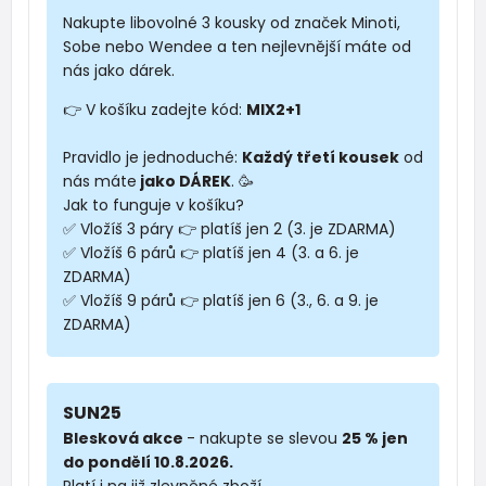
Nakupte libovolné 3 kousky od značek Minoti,
Sobe nebo Wendee a ten nejlevnější máte od
nás jako dárek.
👉 V košíku zadejte kód:
MIX2+1
Pravidlo je jednoduché:
Každý třetí kousek
od
nás máte
jako DÁREK
. 🥳
Jak to funguje v košíku?
✅ Vložíš 3 páry 👉 platíš jen 2 (3. je ZDARMA)
✅ Vložíš 6 párů 👉 platíš jen 4 (3. a 6. je
ZDARMA)
✅ Vložíš 9 párů 👉 platíš jen 6 (3., 6. a 9. je
ZDARMA)
SUN25
Blesková akce
- nakupte se slevou
25 % jen
do pondělí 10.8.2026.
Platí i na již zlevněné zboží.