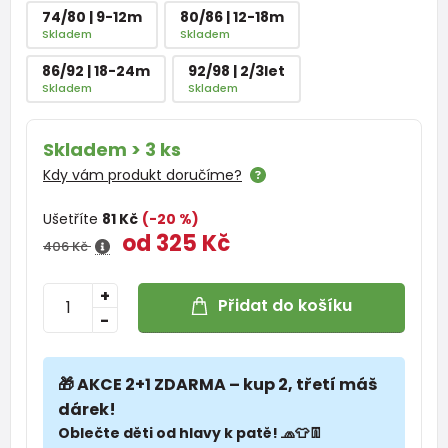
74/80 | 9-12m
80/86 | 12-18m
Skladem
Skladem
86/92 | 18-24m
92/98 | 2/3let
Skladem
Skladem
Skladem > 3 ks
Kdy vám produkt doručíme?
Ušetříte
81 Kč
(-20 %)
od 325 Kč
406 Kč
+
Přidat do košíku
-
🎁 AKCE 2+1 ZDARMA – kup 2, třetí máš
dárek!
Oblečte děti od hlavy k patě! 🧢👕👖