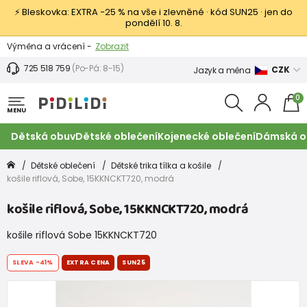
⚡ Bleskovka: EXTRA −25 % na vše i zlevněné · kód SUN25 · jen do
pondělí 10. 8.
Výměna a vrácení -
Zobrazit
Sleva 100 Kč na první nákup -
Podmínky
725 518 759
(Po-Pá: 8-15)
CZK
Jazyk a měna
0
MENU
Dětská obuv
Dětské oblečení
Kojenecké oblečení
Dámská o
Dětské oblečení
Dětské trika tílka a košile
košile riflová, Sobe, 15KKNCKT720, modrá
košile riflová, Sobe, 15KKNCKT720, modrá
košile riflová Sobe 15KKNCKT720
SLEVA
-41%
EXTRA CENA
SUN25