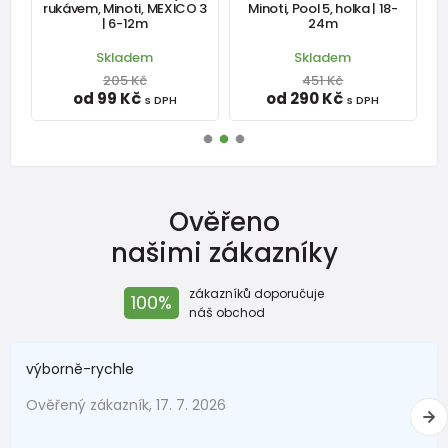
rukávem, Minoti, MEXICO 3
Minoti, Pool 5, holka | 18-
M
| 6-12m
24m
Skladem
Skladem
205 Kč
451 Kč
od 99 Kč
od 290 Kč
s DPH
s DPH
Ověřeno
našimi zákazníky
zákazníků doporučuje
100%
náš obchod
výborně-rychle
Ověřený zákazník, 17. 7. 2026