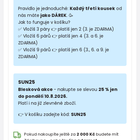
Pravidlo je jednoduché:
Každý třetí kousek
od
nás máte
jako DÁREK
. 🥳
Jak to funguje v košíku?
✅ Vložíš 3 páry 👉 platíš jen 2 (3. je ZDARMA)
✅ Vložíš 6 párů 👉 platíš jen 4 (3. a 6. je
ZDARMA)
✅ Vložíš 9 párů 👉 platíš jen 6 (3., 6. a 9. je
ZDARMA)
SUN25
Blesková akce
- nakupte se slevou
25 % jen
do pondělí 10.8.2026.
Platí i na již zlevněné zboží.
👉 V košíku zadejte kód:
SUN25
Pokud nakoupíte ještě za
2 000 Kč
budete mít