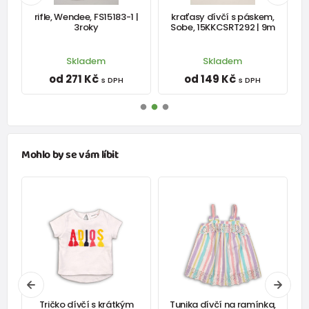
rifle, Wendee, FS15183-1 |
kraťasy dívčí s páskem,
-
3roky
Sobe, 15KKCSRT292 | 9m
Skladem
Skladem
od 271 Kč
od 149 Kč
s DPH
s DPH
Mohlo by se vám líbit
Tričko dívčí s krátkým
Tunika dívčí na ramínka,