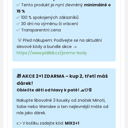
✅ Tento produkt je nyní zlevněný
minimálně o
15 %
✅ 100 % spokojených zákazníků
✅ 30 dní na výměnu či vrácení
✅ Transparentní cena
💡 Před nákupem: Podívejte se na aktuální
slevové kódy a bundle akce →
https://www.pidilidi.cz/promo-kody
🎁 AKCE 2+1 ZDARMA – kup 2, třetí máš
dárek!
Oblečte děti od hlavy k patě! 🧢👕👖
Nakupte libovolné 3 kousky od značek Minoti,
Sobe nebo Wendee a ten nejlevnější máte od
nás jako dárek.
👉 V košíku zadejte kód:
MIX2+1