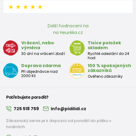
Další hodnocení na
na Heuréka.cz
Vrácení, nebo
Tisíce položek
výměna
skladem
30 dní na vrácení zboží
Rychlé odeslání do 24
hod.
Doprava zdarma
100 % spokojených
zákazníků
Při objednávce nad
2000 Kč
Ověřeno zákazníky
Potřebujete poradit?
725 518 759
info@pidilidi.cz
Zákaznický servis je k dispozici od pondělí do pátku v
hodinách: