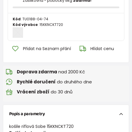
Zásilkovna - pobočky 5kg
zdarma!
Kód
:
TU0188-04-74
Kód výrobce
:
15KKNCKT720
Přidat na Seznam přání
Hlídat cenu
Doprava zdarma
nad 2000 Kč
Rychlé doručení
do druhého dne
Vrácení zboží
do 30 dnů
Popis a parametry
košile riflová Sobe 15KKNCKT720