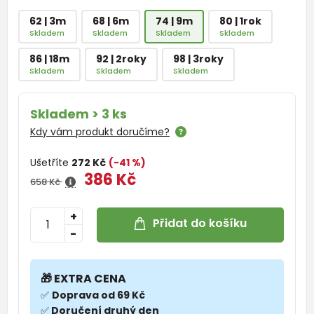
62 | 3m
68 | 6m
74 | 9m
80 | 1rok
Skladem
Skladem
Skladem
Skladem
86 | 18m
92 | 2roky
98 | 3roky
Skladem
Skladem
Skladem
Skladem > 3 ks
Kdy vám produkt doručíme?
Ušetříte
272 Kč
(-41 %)
386 Kč
658 Kč
+
Přidat do košíku
-
🎁 EXTRA CENA
✅
Doprava od 69 Kč
✅
Doručení druhý den