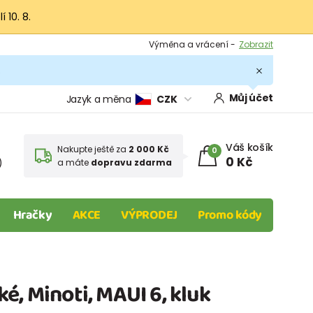
 10. 8.
Výměna a vrácení -
Zobrazit
Sleva 100 Kč na první nákup -
Podmínky
.
Můj účet
Jazyk a měna
CZK
Váš košík
Nakupte ještě za
2 000 Kč
0
0 Kč
)
a máte
dopravu zdarma
Hračky
AKCE
VÝPRODEJ
Promo kódy
é, Minoti, MAUI 6, kluk