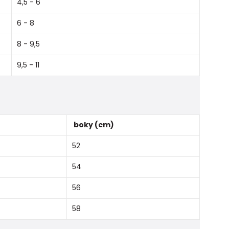
4,5 - 6
6 - 8
8 - 9,5
9,5 - 11
boky (cm)
52
54
56
58