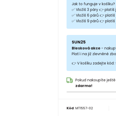
Jak to funguje v košíku?
✅ Vložíš 3 páry 👉 platíš
✅ Vložíš 6 párů 👉 platíš
✅ Vložíš 9 párů 👉 platíš 
SUN25
Blesková akce
- nakup
Platí i na již zlevněné zbo
👉 V košíku zadejte kód:
Pokud nakoupíte ještě
zdarma!
Kód
:
MT1557-02