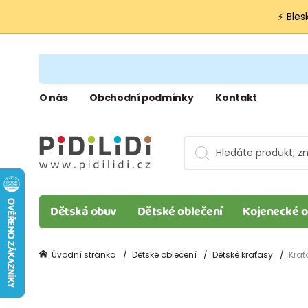
⚡ Bles
O nás
Obchodní podmínky
Kontakt
Dětská obuv
Dětské oblečení
Kojenecké o
Úvodní stránka
Dětské oblečení
Dětské kraťasy
Krať