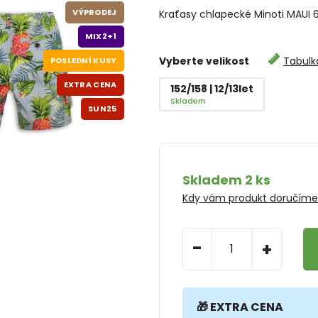
VÝPRODEJ
Kraťasy chlapecké Minoti MAUI 
MIX2+1
Vyberte velikost
Tabulka
POSLEDNÍ KUSY
EXTRA CENA
152/158 | 12/13let
Skladem
SUN25
Skladem 2 ks
Kdy vám produkt doručím
-
+
🎁 EXTRA CENA