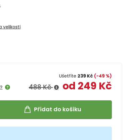
6
 velikostí
Ušetříte
239 Kč
(-49 %)
od 249 Kč
488 Kč
e?
Přidat do košíku