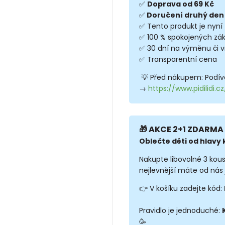
✅
Doprava od 69 Kč
✅
Doručení druhý den
✅ Tento produkt je nyní
✅ 100 % spokojených zá
✅ 30 dní na výměnu či v
✅ Transparentní cena
💡 Před nákupem: Podíve
→
https://www.pidilidi.
🎁 AKCE 2+1 ZDARMA 
Oblečte děti od hlavy k
Nakupte libovolné 3 kou
nejlevnější máte od nás 
👉 V košíku zadejte kód:
Pravidlo je jednoduché:
🥳