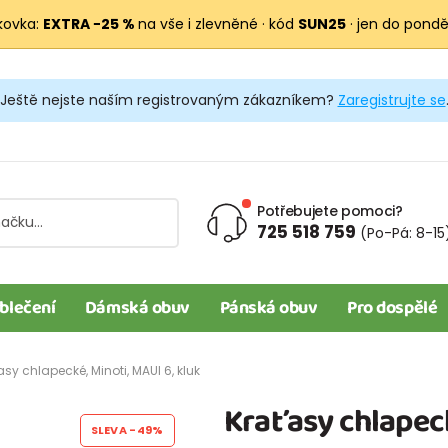
kovka:
EXTRA −25 %
na vše i zlevněné · kód
SUN25
· jen do pondělí
Ještě nejste naším registrovaným zákazníkem?
Zaregistrujte se
Potřebujete pomoci?
725 518 759
(Po-Pá: 8-15
blečení
Dámská obuv
Pánská obuv
Pro dospělé
asy chlapecké, Minoti, MAUI 6, kluk
Kraťasy chlapeck
SLEVA
-49%