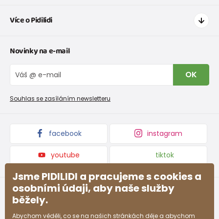
Jak nakupovat
Více o Pidilidi
Doprava a platba
Tabulka velikostí oblečení
Kontakt
Novinky na e-mail
Tabulka velikostí obuvi
O nás
Vrácení zboží a reklamace
Blog
OK
Reklamační řád
Velkoobchod PiDiLiDi
Nevyzvednutá objednávka na dobírku
Affiliate program
Souhlas se zasíláním newsletteru
Podmínky akce a slevové kódy
Dárkové poukazy
Kolekce zboží
facebook
instagram
youtube
tiktok
Jsme PIDILIDI a pracujeme s cookies a
osobními údaji, aby naše služby
běžely.
Abychom věděli, co se na našich stránkách děje a abychom