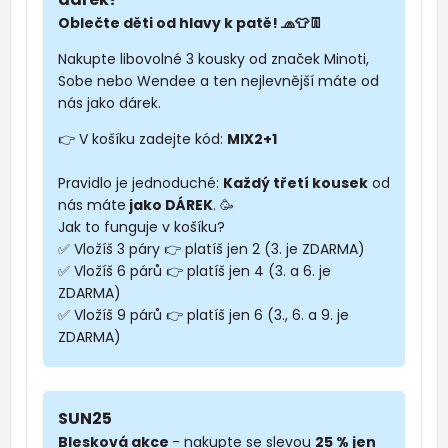
Oblečte děti od hlavy k patě! 🧢👕👖
Nakupte libovolné 3 kousky od značek Minoti,
Sobe nebo Wendee a ten nejlevnější máte od
nás jako dárek.
👉 V košíku zadejte kód:
MIX2+1
Pravidlo je jednoduché:
Každý třetí kousek
od
nás máte
jako DÁREK
. 🥳
Jak to funguje v košíku?
✅ Vložíš 3 páry 👉 platíš jen 2 (3. je ZDARMA)
✅ Vložíš 6 párů 👉 platíš jen 4 (3. a 6. je
ZDARMA)
✅ Vložíš 9 párů 👉 platíš jen 6 (3., 6. a 9. je
ZDARMA)
SUN25
Blesková akce
- nakupte se slevou
25 % jen