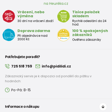
na Heuréka.cz
3-4 roky
98 - 104
55 - 57
53 - 54
Vrácení, nebo
Tisíce položek
výměna
skladem
4-5 let
104 - 110
57 - 59
54 - 55
30 dní na vrácení zboží
Rychlé odeslání do 24
hod.
5-6 let
110 - 116
59 - 61
55 - 57
Doprava zdarma
100 % spokojených
zákazníků
Při objednávce nad
7-8 let
122 - 128
63 - 66
58 - 60
2000 Kč
Ověřeno zákazníky
8-9 let
128 - 134
66 - 69
60 - 62
Potřebujete poradit?
9-10 let
134 - 140
69 - 72
62 - 64
725 518 759
info@pidilidi.cz
10-11 let
140 - 146
72 - 75
64 - 66
Zákaznický servis je k dispozici od pondělí do pátku v
12-13 let
152 - 158
78 - 82
68 - 70
hodinách:
Po-Pá: 8-15
Informace o nákupu