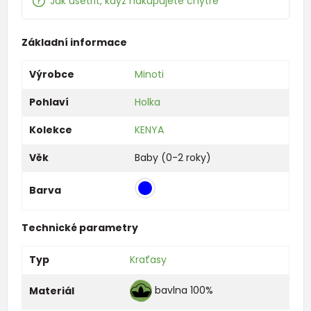
Jak ušetřit, když nakupujete chytře
Základní informace
Výrobce
Minoti
Pohlaví
Holka
Kolekce
KENYA
Věk
Baby (0-2 roky)
Barva
Technické parametry
Typ
Kraťasy
bavlna 100%
Materiál