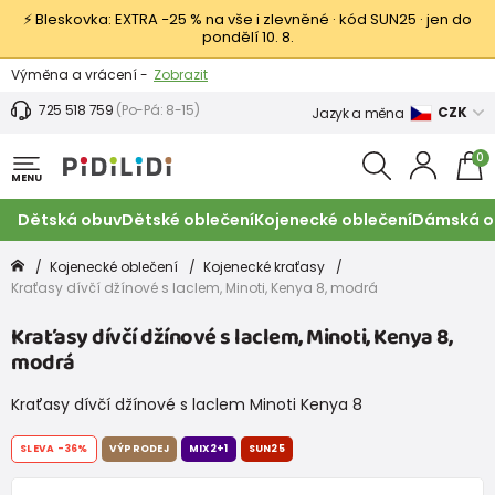
⚡ Bleskovka: EXTRA −25 % na vše i zlevněné · kód SUN25 · jen do
pondělí 10. 8.
Výměna a vrácení -
Zobrazit
Sleva 100 Kč na první nákup -
Podmínky
725 518 759
(Po-Pá: 8-15)
CZK
Jazyk a měna
0
MENU
Dětská obuv
Dětské oblečení
Kojenecké oblečení
Dámská o
Kojenecké oblečení
Kojenecké kraťasy
Kraťasy dívčí džínové s laclem, Minoti, Kenya 8, modrá
Kraťasy dívčí džínové s laclem, Minoti, Kenya 8,
modrá
Kraťasy dívčí džínové s laclem Minoti Kenya 8
SLEVA
-36%
VÝPRODEJ
MIX2+1
SUN25