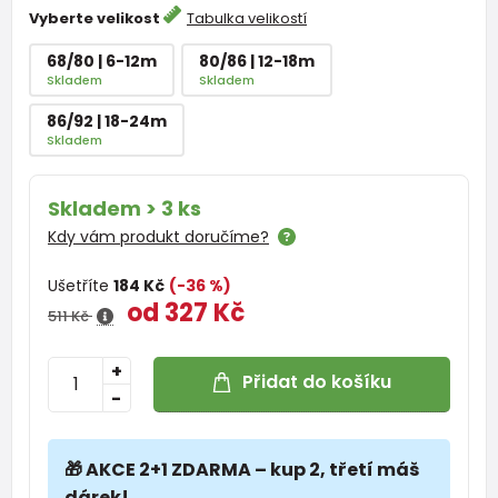
Vyberte velikost
Tabulka velikostí
68/80 | 6-12m
80/86 | 12-18m
Skladem
Skladem
86/92 | 18-24m
Skladem
Skladem > 3 ks
Kdy vám produkt doručíme?
Ušetříte
184 Kč
(-36 %)
od 327 Kč
511 Kč
+
Přidat do košíku
-
🎁 AKCE 2+1 ZDARMA – kup 2, třetí máš
dárek!