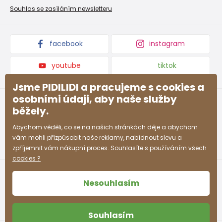
Nevyzvednutá objednávka na dobírku
Affiliate program
Souhlas se zasíláním newsletteru
Podmínky akce a slevové kódy
Dárkové poukazy
Kolekce zboží
facebook
instagram
youtube
tiktok
Jsme PIDILIDI a pracujeme s cookies a
osobními údaji, aby naše služby
běžely.
Abychom věděli, co se na našich stránkách děje a abychom
vám mohli přizpůsobit naše reklamy, nabídnout slevu a
zpříjemnit vám nákupní proces. Souhlasíte s používáním všech
cookies ?
Nesouhlasím
Souhlasím