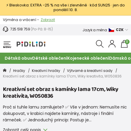
⚡ Bleskovka: EXTRA −25 % na vše i zlevněné · kód SUN25 · jen do
pondělí 10. 8.
Výměna a vrácení -
Zobrazit
Sleva 100 Kč na první nákup -
Podmínky
725 518 759
(Po-Pá: 8-15)
CZK
Jazyk a měna
0
MENU
Dětská obuv
Dětské oblečení
Kojenecké oblečení
Dámská o
Hračky
Kreativní hračky
Výtvarné a kreativní sady
Kreativní set obraz s kamínky lama 17cm, Wiky kreativita, W050836
Kreativní set obraz s kamínky lama 17cm, Wiky
kreativita, W050836
Proč si tuhle lamu zamilujete? ✅ Vše v jednom: Nemusíte nic
dokupovat, v krabici najdete kamínky, nástroje i finální
rámeček. ✅ Jednoduchý princip: Postup je…
Zobrazit celý popis