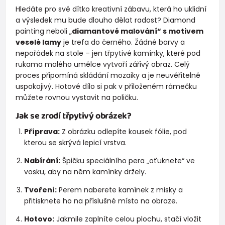
Hledáte pro své dítko kreativní zábavu, která ho uklidní
a výsledek mu bude dlouho dělat radost? Diamond
painting neboli „
diamantové malování“ s motivem
veselé lamy
je trefa do černého. Žádné barvy a
nepořádek na stole – jen třpytivé kamínky, které pod
rukama malého umělce vytvoří zářivý obraz. Celý
proces připomíná skládání mozaiky a je neuvěřitelně
uspokojivý. Hotové dílo si pak v přiloženém rámečku
můžete rovnou vystavit na poličku.
Jak se zrodí třpytivý obrázek?
Příprava:
Z obrázku odlepíte kousek fólie, pod
kterou se skrývá lepicí vrstva.
Nabírání:
Špičku speciálního pera „oťuknete“ ve
vosku, aby na něm kamínky držely.
Tvoření:
Perem naberete kamínek z misky a
přitisknete ho na příslušné místo na obraze.
Hotovo:
Jakmile zaplníte celou plochu, stačí vložit