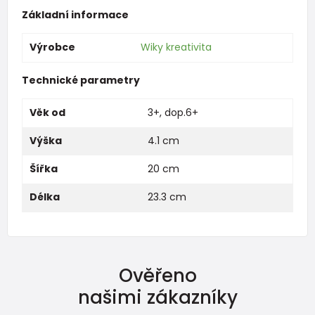
Základní informace
Výrobce
Wiky kreativita
Technické parametry
Věk od
3+
,
dop.6+
Výška
4.1 cm
Šířka
20 cm
Délka
23.3 cm
Ověřeno
našimi zákazníky