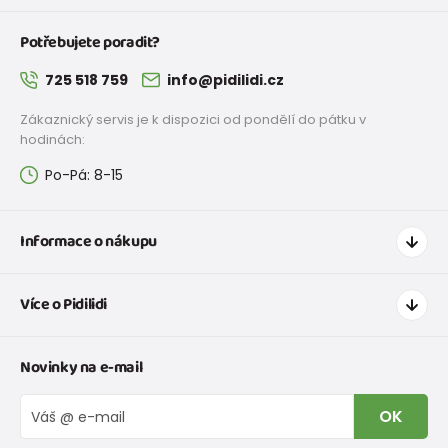
Potřebujete poradit?
725 518 759
info@pidilidi.cz
Zákaznický servis je k dispozici od pondělí do pátku v
hodinách:
Po-Pá: 8-15
Informace o nákupu
Jak nakupovat
Více o Pidilidi
Doprava a platba
Tabulka velikostí oblečení
Kontakt
Novinky na e-mail
Tabulka velikostí obuvi
O nás
Vrácení zboží a reklamace
Blog
OK
Reklamační řád
Velkoobchod PiDiLiDi