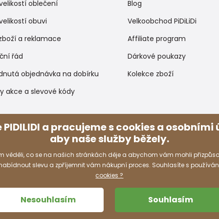
velikostí oblečení
Blog
velikostí obuvi
Velkoobchod PiDiLiDi
zboží a reklamace
Affiliate program
ční řád
Dárkové poukazy
dnutá objednávka na dobírku
Kolekce zboží
y akce a slevové kódy
Způsoby platby
 PIDILIDI a pracujeme s cookies a osobními ú
aby naše služby běžely.
 věděli, co se na našich stránkách děje a abychom vám mohli přizpůso
 nabídnout slevu a zpříjemnit vám nákupní proces. Souhlasíte s používá
cookies ?
Nesouhlasím
Souhlasím