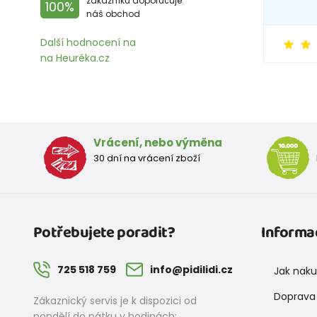
zákazníků doporučuje
100%
náš obchod
Další hodnocení na
na Heuréka.cz
Vrácení, nebo výměna
30 dní na vrácení zboží
Potřebujete poradit?
Informa
725 518 759
info@pidilidi.cz
Jak nak
Doprava 
Zákaznický servis je k dispozici od
pondělí do pátku v hodinách: