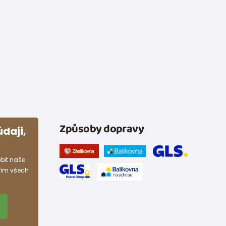
Způsoby dopravy
daji,
bit naše
ním všech