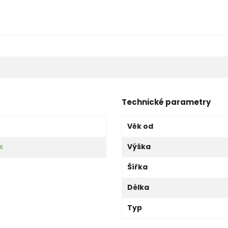
Technické parametry
Věk od
x
Výška
Šířka
Délka
Typ