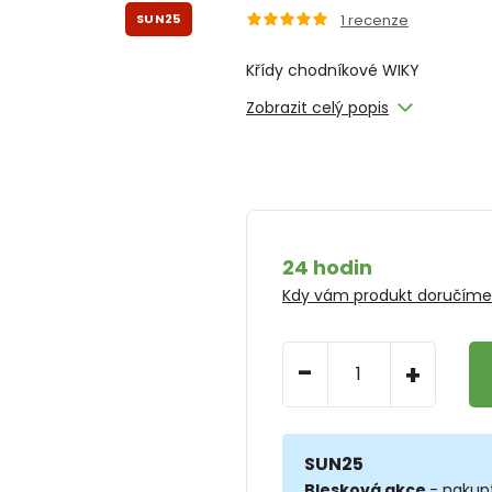
SUN25
1
recenze
Křídy chodníkové WIKY
Zobrazit celý popis
24 hodin
Kdy vám produkt doručím
-
+
SUN25
Blesková akce
- nakup