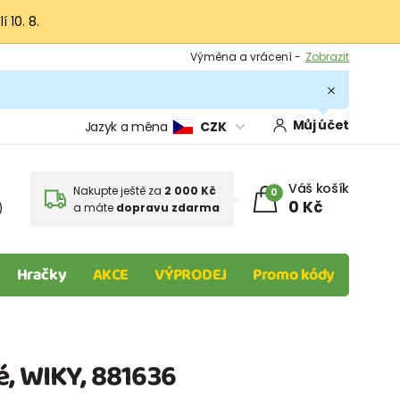
 10. 8.
Výměna a vrácení -
Zobrazit
Sleva 100 Kč na první nákup -
Podmínky
.
Můj účet
Jazyk a měna
CZK
Váš košík
Nakupte ještě za
2 000 Kč
0
0 Kč
)
a máte
dopravu zdarma
Hračky
AKCE
VÝPRODEJ
Promo kódy
é, WIKY, 881636