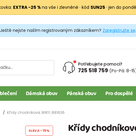
kovka:
EXTRA −25 %
na vše i zlevněné · kód
SUN25
· jen do pondělí
Ještě nejste naším registrovaným zákazníkem?
Zaregistrujte se
Potřebujete pomoci?
725 518 759
(Po-Pá: 8-15
blečení
Dámská obuv
Pánská obuv
Pro dospělé
Křídy chodníkové, WIKY, 881636
Křídy chodníkov
SLEVA
-15%