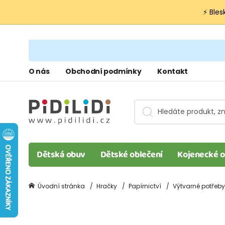
⚡ Bles
O nás
Obchodní podmínky
Kontakt
Dětská obuv
Dětské oblečení
Kojenecké o
Úvodní stránka
Hračky
Papírnictví
Výtvarné potřeby