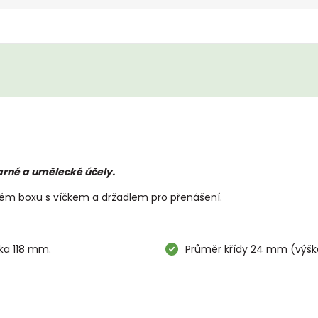
arné a umělecké účely.
ém boxu s víčkem a držadlem pro přenášení.
ška 118 mm.
Průměr křídy 24 mm (výšk