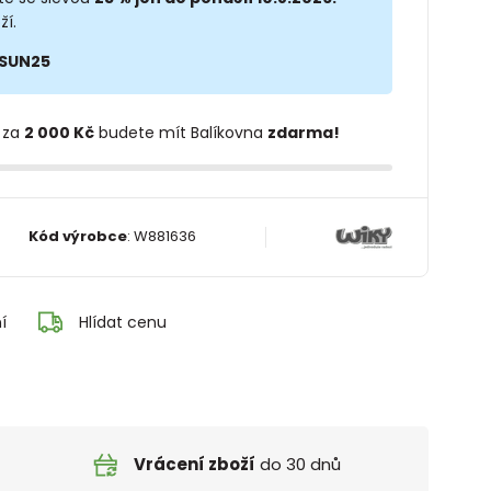
ží.
SUN25
 za
2 000 Kč
budete mít Balíkovna
zdarma!
Kód výrobce
:
W881636
í
Hlídat cenu
Vrácení zboží
do 30 dnů