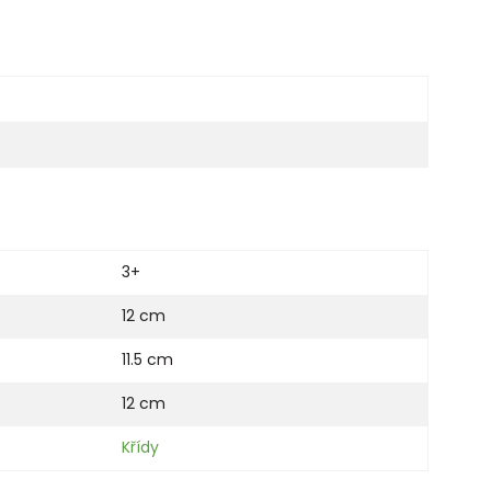
3+
12 cm
11.5 cm
12 cm
Křídy