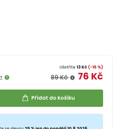
Ušetříte
13 Kč
(-15 %)
76 Kč
89 Kč
e?
Přidat do košíku
te se slevou
25 % jen do pondělí 10.8.2026.