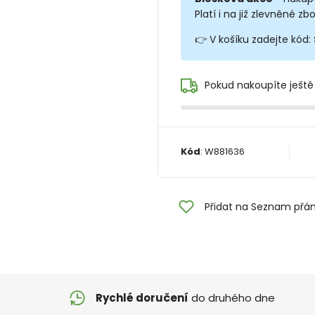
Platí i na již zlevněné zbo
👉 V košíku zadejte kód:
Pokud nakoupíte ještě
Kód
:
W881636
Přidat na Seznam přán
Rychlé doručení
do druhého dne