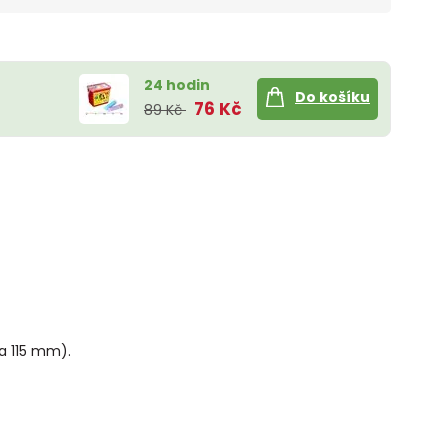
24 hodin
Do košíku
76 Kč
89 Kč
a 115 mm).