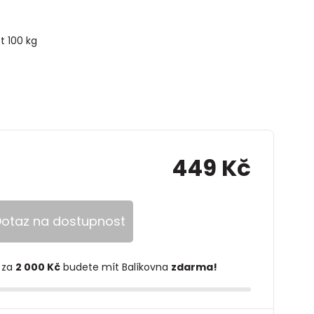
t 100 kg
449 Kč
otaz na dostupnost
 za
2 000 Kč
budete mít Balíkovna
zdarma!