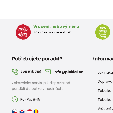
Vrácení, nebo výměna
30 dní na vrácení zboží
Potřebujete poradit?
Informa
725 518 759
info@pidilidi.cz
Jak nak
Doprava 
Zákaznický servis je k dispozici od
pondělí do pátku v hodinách:
Tabulka 
Po-Pá: 8-15
Tabulka 
Vrácení 