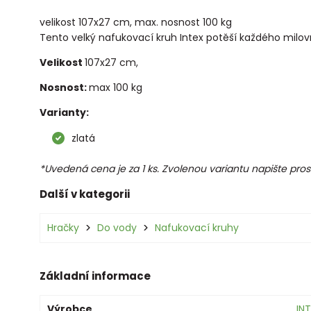
velikost 107x27 cm, max. nosnost 100 kg
Tento velký nafukovací kruh Intex potěší každého milovn
Velikost
107x27 cm,
Nosnost:
max 100 kg
Varianty:
zlatá
*Uvedená cena je za 1 ks. Zvolenou variantu napište p
Další v kategorii
Hračky
Do vody
Nafukovací kruhy
Základní informace
Výrobce
IN