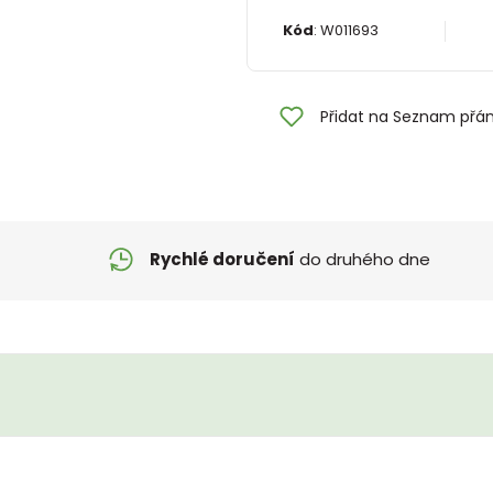
Kód
:
W011693
Přidat na Seznam přán
Rychlé doručení
do druhého dne