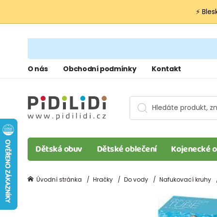
⚡ Bles
O nás
Obchodní podmínky
Kontakt
Dětská obuv
Dětské oblečení
Kojenecké o
Úvodní stránka
Hračky
Do vody
Nafukovací kruhy