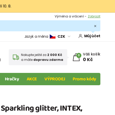
 10. 8.
Výměna a vrácení -
Zobrazit
Sleva 100 Kč na první nákup -
Podmínky
.
Můj účet
Jazyk a měna
CZK
Váš košík
Nakupte ještě za
2 000 Kč
0
0 Kč
)
a máte
dopravu zdarma
Hračky
AKCE
VÝPRODEJ
Promo kódy
Sparkling glitter, INTEX,