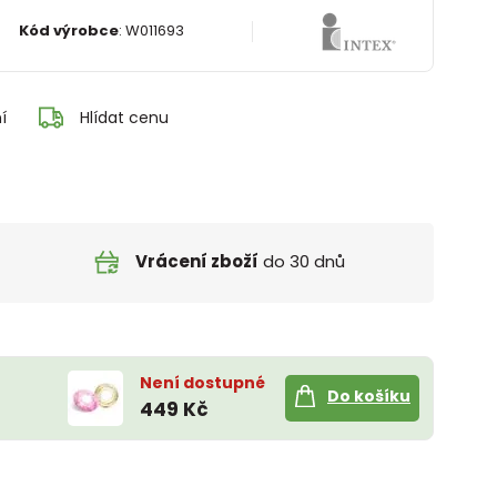
Kód výrobce
:
W011693
í
Hlídat cenu
Vrácení zboží
do 30 dnů
Není dostupné
Do košíku
449 Kč