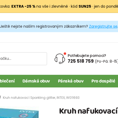
kovka:
EXTRA −25 %
na vše i zlevněné · kód
SUN25
· jen do pondělí
Ještě nejste naším registrovaným zákazníkem?
Zaregistrujte se
Potřebujete pomoci?
725 518 759
(Po-Pá: 8-15
blečení
Dámská obuv
Pánská obuv
Pro dospělé
Kruh nafukovací Sparkling glitter, INTEX, W011693
Kruh nafukovací 