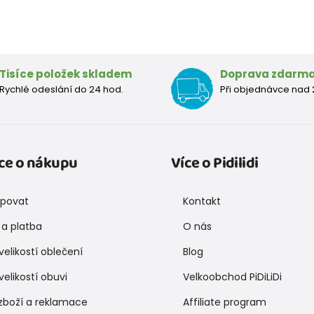
Tisíce položek skladem
Doprava zdarm
Rychlé odeslání do 24 hod.
Při objednávce nad 
ce o nákupu
Více o Pidilidi
upovat
Kontakt
a platba
O nás
velikostí oblečení
Blog
velikostí obuvi
Velkoobchod PiDiLiDi
zboží a reklamace
Affiliate program