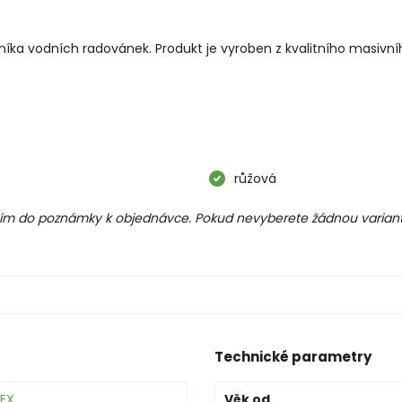
íka vodních radovánek. Produkt je vyroben z kvalitního masivního
růžová
rosím do poznámky k objednávce. Pokud nevyberete žádnou varian
Technické parametry
TEX
Věk od