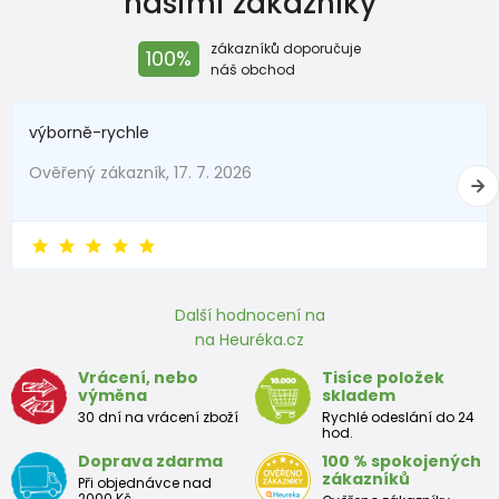
našimi zákazníky
zákazníků doporučuje
100%
náš obchod
výborně-rychle
Ověřený zákazník, 17. 7. 2026
Další hodnocení na
na Heuréka.cz
Vrácení, nebo
Tisíce položek
výměna
skladem
30 dní na vrácení zboží
Rychlé odeslání do 24
hod.
Doprava zdarma
100 % spokojených
zákazníků
Při objednávce nad
2000 Kč