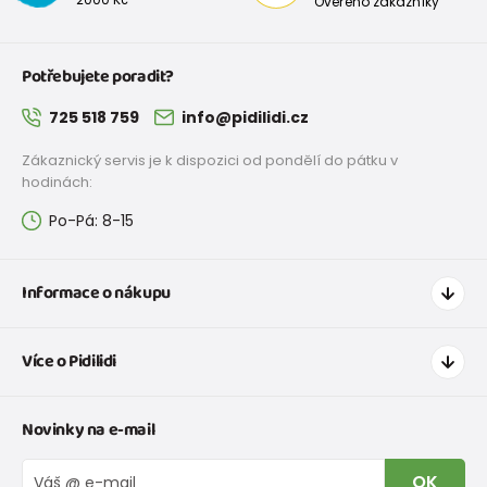
Ověřeno zákazníky
Potřebujete poradit?
725 518 759
info@pidilidi.cz
Zákaznický servis je k dispozici od pondělí do pátku v
hodinách:
Po-Pá: 8-15
Informace o nákupu
Jak nakupovat
Více o Pidilidi
Doprava a platba
Tabulka velikostí oblečení
Kontakt
Novinky na e-mail
Tabulka velikostí obuvi
O nás
Vrácení zboží a reklamace
Blog
OK