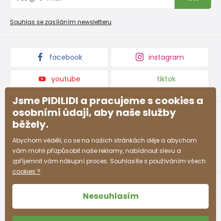
Reklamační řád
Velkoobchod PiDiLiDi
Nevyzvednutá objednávka na dobírku
Affiliate program
Souhlas se zasíláním newsletteru
Podmínky akce a slevové kódy
Dárkové poukazy
Kolekce zboží
facebook
instagram
youtube
tiktok
Jsme PIDILIDI a pracujeme s cookies a
osobními údaji, aby naše služby
běžely.
Abychom věděli, co se na našich stránkách děje a abychom
vám mohli přizpůsobit naše reklamy, nabídnout slevu a
zpříjemnit vám nákupní proces. Souhlasíte s používáním všech
cookies ?
Nesouhlasím