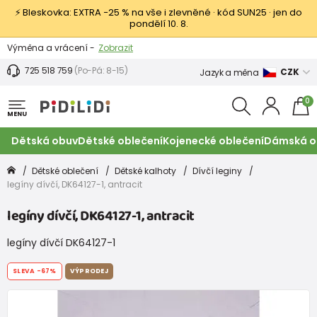
⚡ Bleskovka: EXTRA −25 % na vše i zlevněné · kód SUN25 · jen do
pondělí 10. 8.
Výměna a vrácení -
Zobrazit
Sleva 100 Kč na první nákup -
Podmínky
725 518 759
(Po-Pá: 8-15)
CZK
Jazyk a měna
0
MENU
Dětská obuv
Dětské oblečení
Kojenecké oblečení
Dámská o
Dětské oblečení
Dětské kalhoty
Dívčí leginy
legíny dívčí, DK64127-1, antracit
legíny dívčí, DK64127-1, antracit
legíny dívčí DK64127-1
SLEVA
-67%
VÝPRODEJ