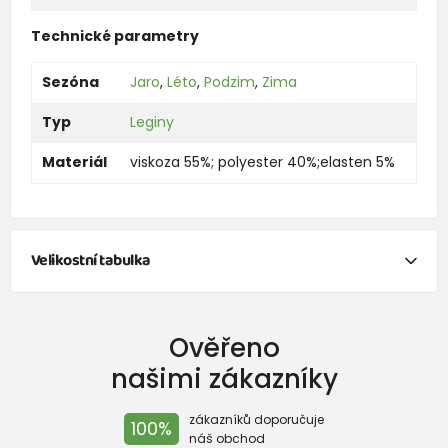
Technické parametry
Sezóna
Jaro
,
Léto
,
Podzim
,
Zima
Typ
Leginy
Materiál
viskoza 55%; polyester 40%;elasten 5%
Velikostní tabulka
Ověřeno
Oblečení
našimi zákazníky
Velikost
Věk
Výška (cm)
zákazníků doporučuje
100%
50
0-1 měsíc
do 50
náš obchod