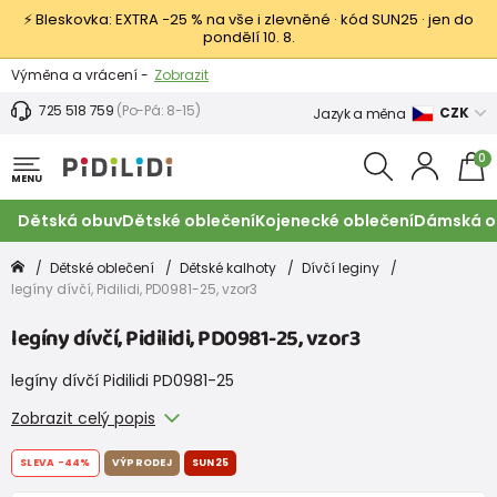
⚡ Bleskovka: EXTRA −25 % na vše i zlevněné · kód SUN25 · jen do
pondělí 10. 8.
Výměna a vrácení -
Zobrazit
Sleva 100 Kč na první nákup -
Podmínky
725 518 759
(Po-Pá: 8-15)
CZK
Jazyk a měna
0
MENU
Dětská obuv
Dětské oblečení
Kojenecké oblečení
Dámská o
Dětské oblečení
Dětské kalhoty
Dívčí leginy
legíny dívčí, Pidilidi, PD0981-25, vzor3
legíny dívčí, Pidilidi, PD0981-25, vzor3
legíny dívčí Pidilidi PD0981-25
Zobrazit celý popis
SLEVA
-44%
VÝPRODEJ
SUN25