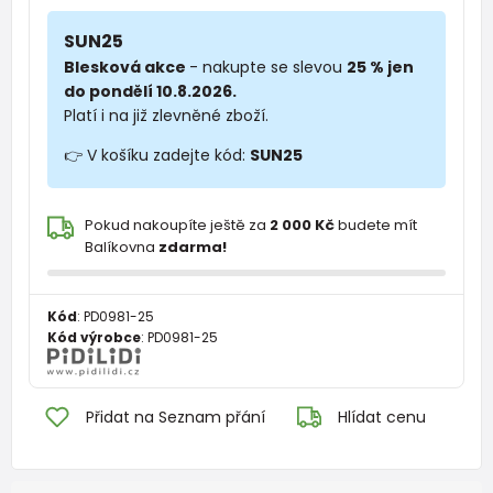
SUN25
Blesková akce
- nakupte se slevou
25 % jen
do pondělí 10.8.2026.
Platí i na již zlevněné zboží.
👉 V košíku zadejte kód:
SUN25
Pokud nakoupíte ještě za
2 000 Kč
budete mít
Balíkovna
zdarma!
Kód
:
PD0981-25
Kód výrobce
:
PD0981-25
Přidat na Seznam přání
Hlídat cenu