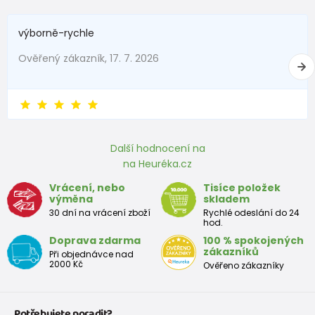
56
1-2 měsíce
51 - 56
výborně-rychle
62
2-3 měsíce
57 - 62
Ověřený zákazník, 17. 7. 2026
68
4-6 měsíců
63 - 68
74
6-9 měsíců
69 - 74
80
9-12 měsíců
75 - 80
Další hodnocení na
86
12-18 měsíců
81 - 86
na Heuréka.cz
Vrácení, nebo
Tisíce položek
92
18-24 měsíců
87 - 92
výměna
skladem
30 dní na vrácení zboží
Rychlé odeslání do 24
98
2-3 roky
93 - 98
hod.
Doprava zdarma
100 % spokojených
104
3-4 roky
99 - 104
zákazníků
Při objednávce nad
2000 Kč
Ověřeno zákazníky
110
4-5 let
105 - 111
116
5-6 let
112 - 116
Potřebujete poradit?