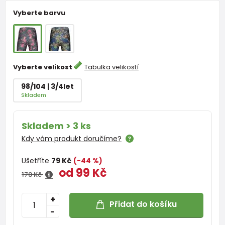
Vyberte barvu
Vyberte velikost
Tabulka velikostí
98/104 | 3/4let
Skladem
Skladem > 3 ks
Kdy vám produkt doručíme?
Ušetříte
79 Kč
(-44 %)
od 99 Kč
178 Kč
+
Přidat do košíku
-