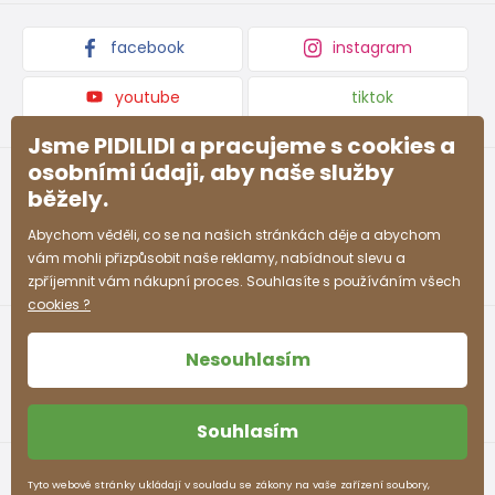
Kolekce zboží
facebook
instagram
velikost
21
22
23
24
25
26
27
28
EU
youtube
tiktok
vnitřní
Jsme PIDILIDI a pracujeme s cookies a
délka
136
143
149
155
165
170
175
181
(mm)
osobními údaji, aby naše služby
běžely.
Abychom věděli, co se na našich stránkách děje a abychom
vám mohli přizpůsobit naše reklamy, nabídnout slevu a
zpříjemnit vám nákupní proces. Souhlasíte s používáním všech
cookies ?
Nesouhlasím
Souhlasím
Obchodní podmínky
Ochrana osobních údajů
Tyto webové stránky ukládají v souladu se zákony na vaše zařízení soubory,