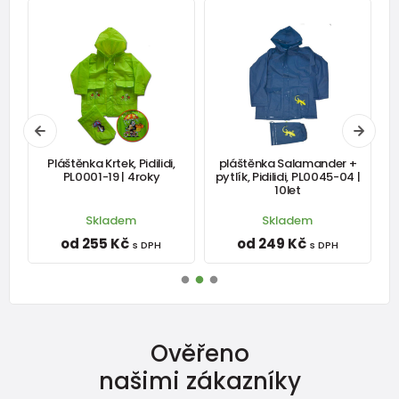
,
Pláštěnka Krtek, Pidilidi,
pláštěnka Salamander +
k
PL0001-19 | 4roky
pytlík, Pidilidi, PL0045-04 |
10let
Skladem
Skladem
od 255 Kč
od 249 Kč
s DPH
s DPH
Ověřeno
našimi zákazníky