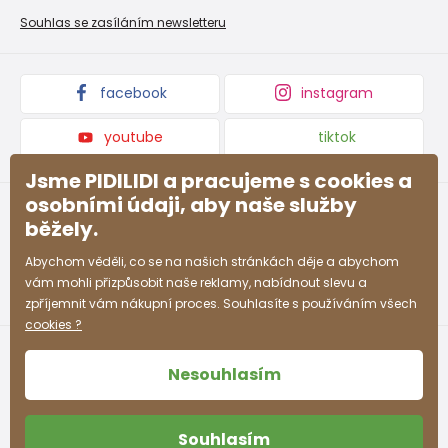
Nevyzvednutá objednávka na dobírku
Affiliate program
Souhlas se zasíláním newsletteru
Podmínky akce a slevové kódy
Dárkové poukazy
Kolekce zboží
facebook
instagram
youtube
tiktok
Jsme PIDILIDI a pracujeme s cookies a
osobními údaji, aby naše služby
běžely.
Abychom věděli, co se na našich stránkách děje a abychom
vám mohli přizpůsobit naše reklamy, nabídnout slevu a
zpříjemnit vám nákupní proces. Souhlasíte s používáním všech
cookies ?
Nesouhlasím
Souhlasím