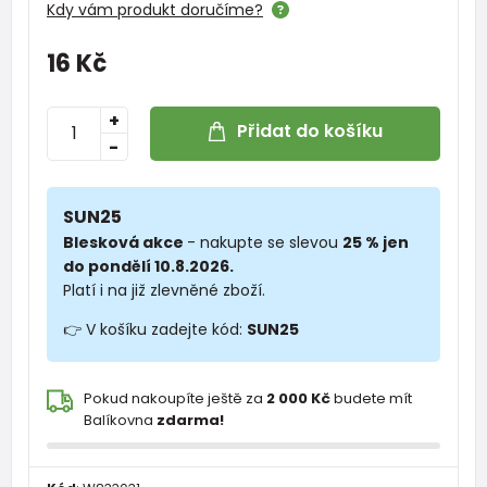
Kdy vám produkt doručíme?
16 Kč
+
Přidat do košíku
-
SUN25
Blesková akce
- nakupte se slevou
25 % jen
do pondělí 10.8.2026.
Platí i na již zlevněné zboží.
👉 V košíku zadejte kód:
SUN25
Pokud nakoupíte ještě za
2 000 Kč
budete mít
Balíkovna
zdarma!