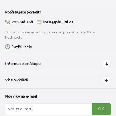
Potřebujete poradit?
725 518 759
info@pidilidi.cz
Zákaznický servis je k dispozici od pondělí do pátku v
hodinách:
Po-Pá: 8-15
Informace o nákupu
Jak nakupovat
Více o Pidilidi
Doprava a platba
Tabulka velikostí oblečení
Kontakt
Novinky na e-mail
Tabulka velikostí obuvi
O nás
Vrácení zboží a reklamace
Blog
OK
Reklamační řád
Velkoobchod PiDiLiDi