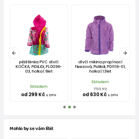
pláštěnka PVC dívčí
dívčí mikina propínací
KOČKA, PiDiLiDi, PL0096-
fleezová, Pidilidi, PD1116-01,
03, holka | 6let
holka | 13let
Skladem
Skladem
750 Kč
od 299 Kč
od 630 Kč
s DPH
s DPH
Mohlo by se vám líbit