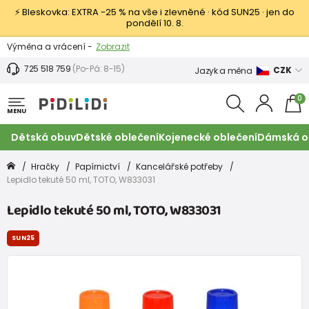
⚡ Bleskovka: EXTRA −25 % na vše i zlevněné · kód SUN25 · jen do
pondělí 10. 8.
Výměna a vrácení -
Zobrazit
Sleva 100 Kč na první nákup -
Podmínky
725 518 759
(Po-Pá: 8-15)
CZK
Jazyk a měna
0
MENU
Dětská obuv
Dětské oblečení
Kojenecké oblečení
Dámská o
Hračky
Papírnictví
Kancelářské potřeby
Lepidlo tekuté 50 ml, TOTO, W833031
Lepidlo tekuté 50 ml, TOTO, W833031
SUN25