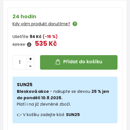
24 hodin
Kdy vám produkt doručíme?
Ušetříte
94 Kč
(-15 %)
535 Kč
629 Kč
+
Přidat do košíku
-
SUN25
Blesková akce
- nakupte se slevou
25 % jen
do pondělí 10.8.2026.
Platí i na již zlevněné zboží.
👉 V košíku zadejte kód:
SUN25