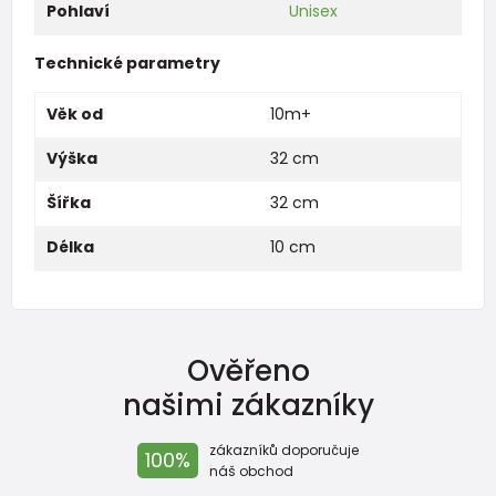
Pohlaví
Unisex
Technické parametry
Věk od
10m+
Výška
32 cm
Šířka
32 cm
Délka
10 cm
Ověřeno
našimi zákazníky
zákazníků doporučuje
100%
náš obchod