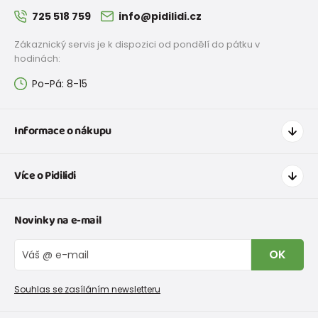
725 518 759
info@pidilidi.cz
Zákaznický servis je k dispozici od pondělí do pátku v
hodinách:
Po-Pá: 8-15
Informace o nákupu
Jak nakupovat
Více o Pidilidi
Doprava a platba
Tabulka velikostí oblečení
Kontakt
Novinky na e-mail
Tabulka velikostí obuvi
O nás
Vrácení zboží a reklamace
Blog
OK
Reklamační řád
Velkoobchod PiDiLiDi
Nevyzvednutá objednávka na dobírku
Affiliate program
Souhlas se zasíláním newsletteru
Podmínky akce a slevové kódy
Dárkové poukazy