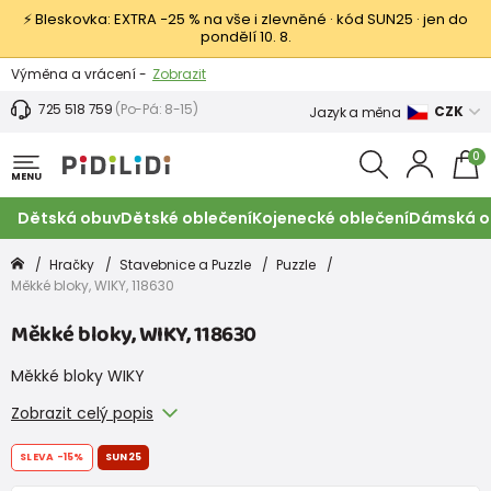
⚡ Bleskovka: EXTRA −25 % na vše i zlevněné · kód SUN25 · jen do
pondělí 10. 8.
Výměna a vrácení -
Zobrazit
Sleva 100 Kč na první nákup -
Podmínky
725 518 759
(Po-Pá: 8-15)
CZK
Jazyk a měna
0
MENU
Dětská obuv
Dětské oblečení
Kojenecké oblečení
Dámská o
Hračky
Stavebnice a Puzzle
Puzzle
Měkké bloky, WIKY, 118630
Měkké bloky, WIKY, 118630
Měkké bloky WIKY
Zobrazit celý popis
SLEVA
-15%
SUN25