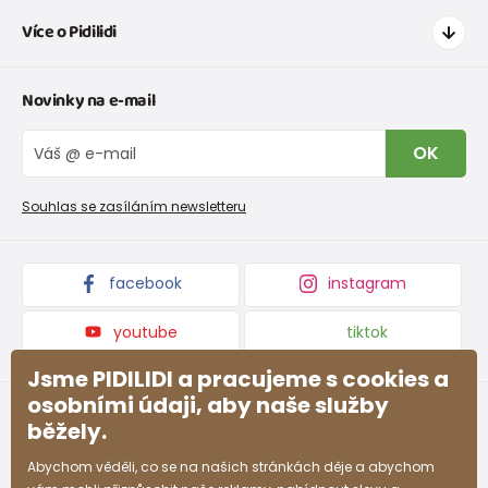
Jak nakupovat
Více o Pidilidi
Doprava a platba
Tabulka velikostí oblečení
Kontakt
Novinky na e-mail
Tabulka velikostí obuvi
O nás
Vrácení zboží a reklamace
Blog
OK
Reklamační řád
Velkoobchod PiDiLiDi
Nevyzvednutá objednávka na dobírku
Affiliate program
Souhlas se zasíláním newsletteru
Podmínky akce a slevové kódy
Dárkové poukazy
Kolekce zboží
facebook
instagram
youtube
tiktok
Jsme PIDILIDI a pracujeme s cookies a
osobními údaji, aby naše služby
běžely.
Abychom věděli, co se na našich stránkách děje a abychom