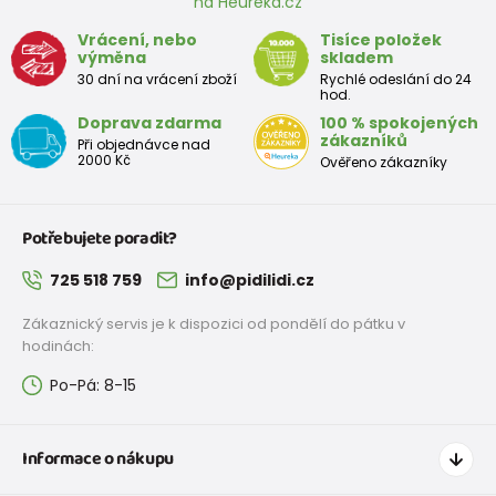
na Heuréka.cz
Vrácení, nebo
Tisíce položek
výměna
skladem
30 dní na vrácení zboží
Rychlé odeslání do 24
hod.
Doprava zdarma
100 % spokojených
zákazníků
Při objednávce nad
2000 Kč
Ověřeno zákazníky
Potřebujete poradit?
725 518 759
info@pidilidi.cz
Zákaznický servis je k dispozici od pondělí do pátku v
hodinách:
Po-Pá: 8-15
Informace o nákupu