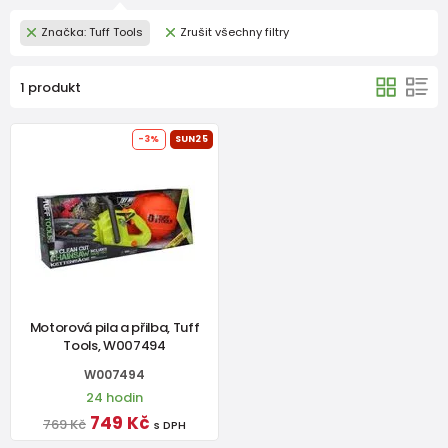
Značka: Tuff Tools
Zrušit všechny filtry
1 produkt
-3%
SUN25
Motorová pila a přilba, Tuff
Tools, W007494
W007494
24 hodin
749 Kč
769 Kč
s DPH