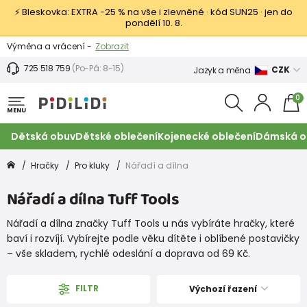
⚡ Bleskovka: EXTRA −25 % na vše i zlevněné · kód SUN25 · jen do
pondělí 10. 8.
Výměna a vrácení -
Zobrazit
Sleva 100 Kč na první nákup -
Podmínky
725 518 759
(Po-Pá: 8-15)
CZK
Jazyk a měna
0
MENU
Dětská obuv
Dětské oblečení
Kojenecké oblečení
Dámská o
Hračky
Pro kluky
Nářadí a dílna
Nářadí a dílna Tuff Tools
Nářadí a dílna značky Tuff Tools u nás vybíráte hračky, které
baví i rozvíjí. Vybírejte podle věku dítěte i oblíbené postavičky
– vše skladem, rychlé odeslání a doprava od 69 Kč.
FILTR
Výchozí řazení