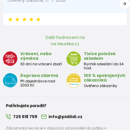
Ověřený zákazník, 17. 7. 2026
Další hodnocení na
na Heuréka.cz
Vrácení, nebo
Tisíce položek
výměna
skladem
30 dní na vrácení zboží
Rychlé odeslání do 24
hod.
Doprava zdarma
100 % spokojených
zákazníků
Při objednávce nad
2000 Kč
Ověřeno zákazníky
Potřebujete poradit?
725 518 759
info@pidilidi.cz
Zákaznický servis je k dispozici od pondělí do pátku v