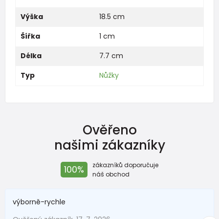
Výška
18.5 cm
Šířka
1 cm
Délka
7.7 cm
Typ
Nůžky
Ověřeno
našimi zákazníky
zákazníků doporučuje
100%
náš obchod
výborně-rychle