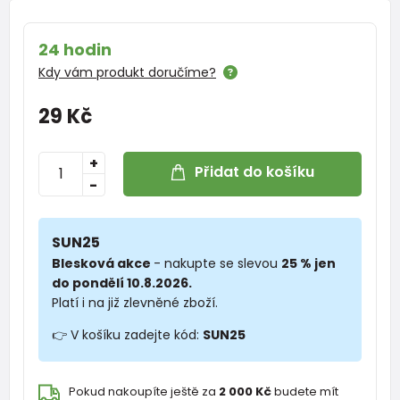
24 hodin
Kdy vám produkt doručíme?
29 Kč
+
Přidat do košíku
-
SUN25
Blesková akce
- nakupte se slevou
25 % jen
do pondělí 10.8.2026.
Platí i na již zlevněné zboží.
👉 V košíku zadejte kód:
SUN25
Pokud nakoupíte ještě za
2 000 Kč
budete mít