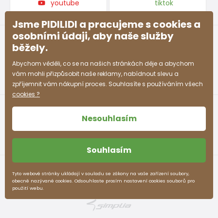
youtube
tiktok
Jsme PIDILIDI a pracujeme s cookies a
osobními údaji, aby naše služby
běžely.
Abychom věděli, co se na našich stránkách děje a abychom
vám mohli přizpůsobit naše reklamy, nabídnout slevu a
zpříjemnit vám nákupní proces. Souhlasíte s používáním všech
cookies ?
Nesouhlasím
Souhlasím
Obchodní podmínky
Ochrana osobních údajů
Tyto webové stránky ukládají v souladu se zákony na vaše zařízení soubory,
obecně nazývané cookies. Odsouhlaste prosím nastavení cookies souborů pro
pidilidi.cz © 2026. Webdesign
Litvanyi.sk
.
použití webu.
E-shop vytvořila