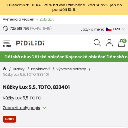
⚡ Bleskovka: EXTRA −25 % na vše i zlevněné · kód SUN25 · jen do
pondělí 10. 8.
Výměna a vrácení -
Zobrazit
Sleva 100 Kč na první nákup -
Podmínky
725 518 759
(Po-Pá: 8-15)
CZK
Jazyk a měna
0
MENU
Dětská obuv
Dětské oblečení
Kojenecké oblečení
Dámská o
Hračky
Papírnictví
Výtvarné potřeby
Nůžky Lux 5,5, TOTO, 833401
Nůžky Lux 5,5, TOTO, 833401
Nůžky Lux 5,5 TOTO
Zobrazit celý popis
SUN25