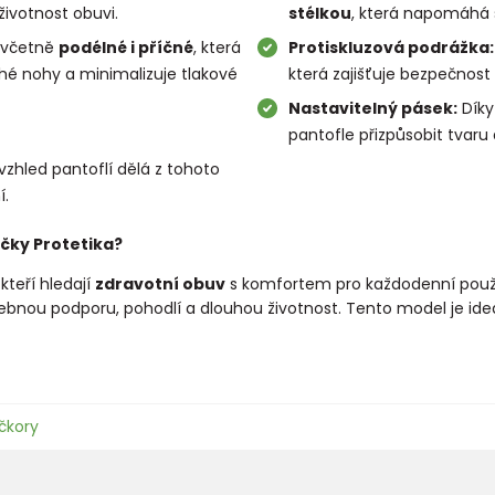
ivotnost obuvi.
stélkou
, která napomáhá 
 včetně
podélné i příčné
, která
Protiskluzová podrážka:
hé nohy a minimalizuje tlakové
která zajišťuje bezpečnost
Nastavitelný pásek:
Dík
pantofle přizpůsobit tvaru
vzhled pantoflí dělá z tohoto
.
ačky Protetika?
kteří hledají
zdravotní obuv
s komfortem pro každodenní použi
ebnou podporu, pohodlí a dlouhou životnost. Tento model je ide
čkory