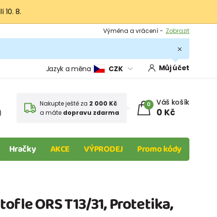
 10. 8.
Výměna a vrácení -
Zobrazit
Sleva 100 Kč na první nákup -
Podmínky
.
Můj účet
Jazyk a měna
CZK
Váš košík
Nakupte ještě za
2 000 Kč
0
0 Kč
)
a máte
dopravu zdarma
Hračky
AKCE
VÝPRODEJ
Promo kódy
ofle ORS T13/31, Protetika,