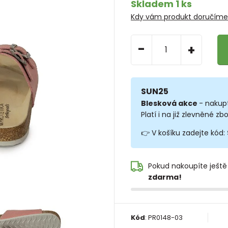
Skladem 1 ks
Kdy vám produkt doručím
-
+
SUN25
Blesková akce
- nakup
Platí i na již zlevněné zbo
👉 V košíku zadejte kód:
Pokud nakoupíte ještě
zdarma!
Kód
:
PR0148-03