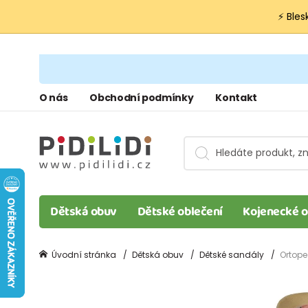
⚡ Bles
O nás
Obchodní podmínky
Kontakt
Dětská obuv
Dětské oblečení
Kojenecké o
Úvodní stránka
Dětská obuv
Dětské sandály
Ortope