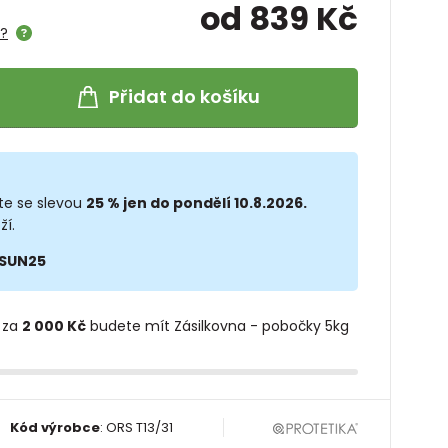
od 839 Kč
e?
Přidat do košíku
te se slevou
25 % jen do pondělí 10.8.2026.
ží.
SUN25
 za
2 000 Kč
budete mít Zásilkovna - pobočky 5kg
Kód výrobce
:
ORS T13/31