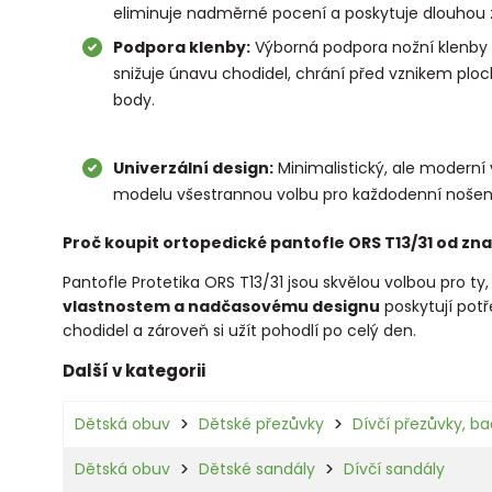
eliminuje nadměrné pocení a poskytuje dlouhou ž
Podpora klenby:
Výborná podpora nožní klenby
snižuje únavu chodidel, chrání před vznikem ploc
body.
Univerzální design:
Minimalistický, ale moderní 
modelu všestrannou volbu pro každodenní nošení
Proč koupit ortopedické pantofle ORS T13/31 od zn
Pantofle Protetika ORS T13/31 jsou skvělou volbou pro ty, 
vlastnostem a nadčasovému designu
poskytují potř
chodidel a zároveň si užít pohodlí po celý den.
Další v kategorii
Dětská obuv
Dětské přezůvky
Dívčí přezůvky, ba
Dětská obuv
Dětské sandály
Dívčí sandály