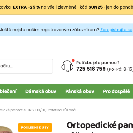
kovka:
EXTRA −25 %
na vše i zlevněné · kód
SUN25
· jen do pondělí
Ještě nejste naším registrovaným zákazníkem?
Zaregistrujte se
Potřebujete pomoci?
725 518 759
(Po-Pá: 8-15
blečení
Dámská obuv
Pánská obuv
Pro dospělé
dické pantofle ORS T13/31, Protetika, růžová
Ortopedické pant
POSLEDNÍ KUSY