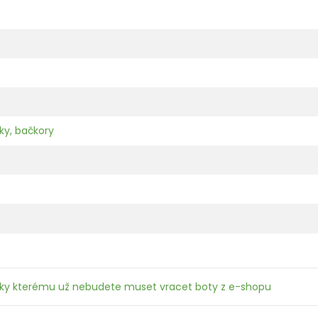
ky, bačkory
íky kterému už nebudete muset vracet boty z e-shopu