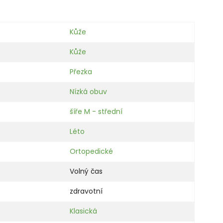
Kůže
Kůže
Přezka
Nízká obuv
šíře M - střední
Léto
Ortopedické
Volný čas
zdravotní
Klasická