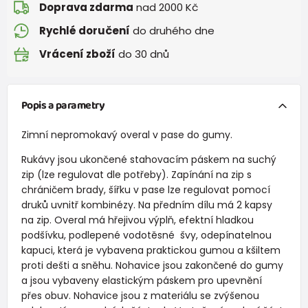
Doprava zdarma
nad 2000 Kč
Rychlé doručení
do druhého dne
Vrácení zboží
do 30 dnů
Popis a parametry
Zimní nepromokavý overal v pase do gumy.
Rukávy jsou ukončené stahovacím páskem na suchý
zip (lze regulovat dle potřeby). Zapínání na zip s
chráničem brady, šířku v pase lze regulovat pomocí
druků uvnitř kombinézy. Na předním dílu má 2 kapsy
na zip. Overal má hřejivou výplň, efektní hladkou
podšívku, podlepené vodotěsné švy, odepínatelnou
kapuci, která je vybavena praktickou gumou a kšiltem
proti dešti a sněhu. Nohavice jsou zakončené do gumy
a jsou vybaveny elastickým páskem pro upevnění
přes obuv. Nohavice jsou z materiálu se zvýšenou