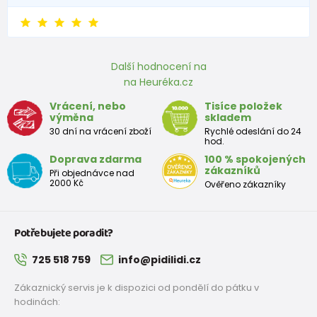
Další hodnocení na
na Heuréka.cz
Vrácení, nebo
Tisíce položek
výměna
skladem
30 dní na vrácení zboží
Rychlé odeslání do 24
hod.
Doprava zdarma
100 % spokojených
zákazníků
Při objednávce nad
2000 Kč
Ověřeno zákazníky
Potřebujete poradit?
725 518 759
info@pidilidi.cz
Zákaznický servis je k dispozici od pondělí do pátku v
hodinách: