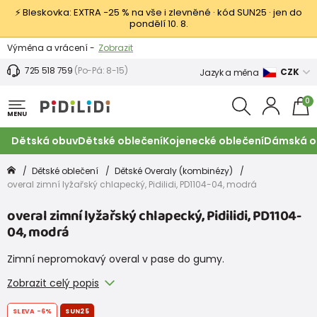
⚡ Bleskovka: EXTRA −25 % na vše i zlevněné · kód SUN25 · jen do
pondělí 10. 8.
Výměna a vrácení -
Zobrazit
Sleva 100 Kč na první nákup -
Podmínky
725 518 759
(Po-Pá: 8-15)
CZK
Jazyk a měna
0
MENU
Dětská obuv
Dětské oblečení
Kojenecké oblečení
Dámská o
Dětské oblečení
Dětské Overaly (kombinézy)
overal zimní lyžařský chlapecký, Pidilidi, PD1104-04, modrá
overal zimní lyžařský chlapecký, Pidilidi, PD1104-
04, modrá
Zimní nepromokavý overal v pase do gumy.
Zobrazit celý popis
SLEVA
-6%
SUN25