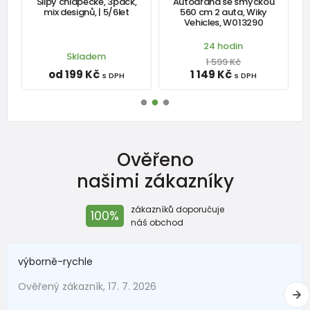
s
Slipy chlapecké, 3pack,
Autodráha se smyčkou
0-
mix designů, | 5/6let
560 cm 2 auta, Wiky
Vehicles, W013290
rukavice palcové dětské prodloužené, Pidilidi, PD1127-10, černá
24 hodin
Skladem
1 599 Kč
od 550 Kč
s DPH
od 199 Kč
1 149 Kč
s DPH
s DPH
Skladem
Ověřeno
našimi zákazníky
zákazníků doporučuje
100%
náš obchod
výborně-rychle
Ověřený zákazník, 17. 7. 2026