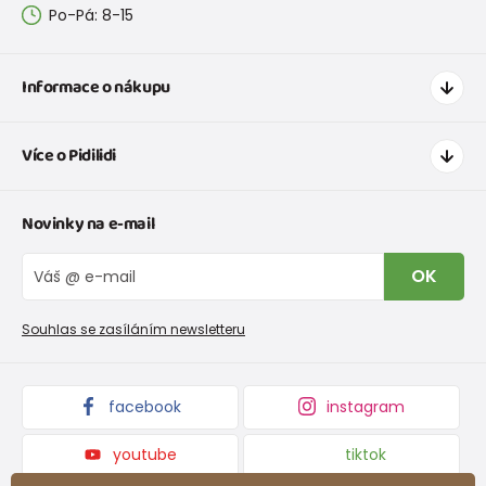
Po-Pá: 8-15
Informace o nákupu
Jak nakupovat
Více o Pidilidi
Doprava a platba
Tabulka velikostí oblečení
Kontakt
Novinky na e-mail
Tabulka velikostí obuvi
O nás
Vrácení zboží a reklamace
Blog
OK
Reklamační řád
Velkoobchod PiDiLiDi
Nevyzvednutá objednávka na dobírku
Affiliate program
Souhlas se zasíláním newsletteru
Podmínky akce a slevové kódy
Dárkové poukazy
Kolekce zboží
facebook
instagram
youtube
tiktok