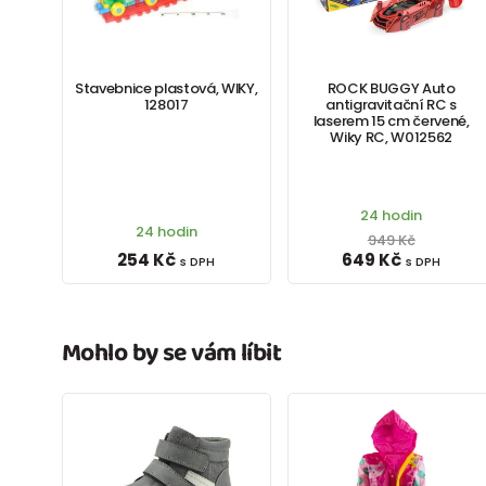
Stavebnice plastová, WIKY,
ROCK BUGGY Auto
128017
antigravitační RC s
laserem 15 cm červené,
Wiky RC, W012562
24 hodin
24 hodin
949 Kč
254 Kč
649 Kč
s DPH
s DPH
Mohlo by se vám líbit