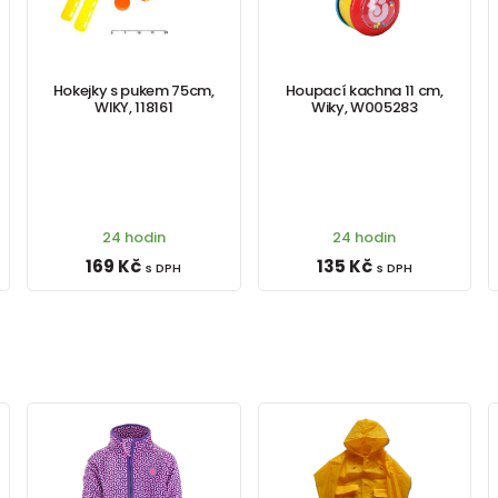
Hokejky s pukem 75cm,
Houpací kachna 11 cm,
WIKY, 118161
Wiky, W005283
24 hodin
24 hodin
169 Kč
135 Kč
s DPH
s DPH