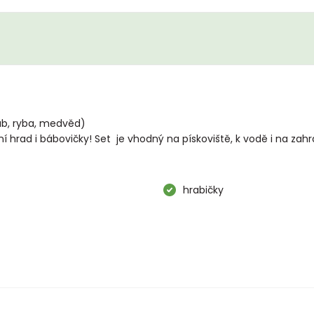
rab, ryba, medvěd)
í hrad i bábovičky! Set je vhodný na pískoviště, k vodě i na zah
hrabičky