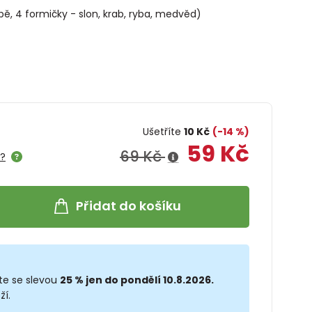
bě, 4 formičky - slon, krab, ryba, medvěd)
Ušetříte
10 Kč
(-14 %)
59 Kč
69 Kč
e?
Přidat do košíku
te se slevou
25 % jen do pondělí 10.8.2026.
ží.