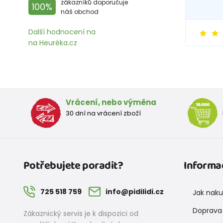
zákazníků doporučuje
100%
náš obchod
Další hodnocení na
na Heuréka.cz
Vrácení, nebo výměna
30 dní na vrácení zboží
Potřebujete poradit?
Informa
725 518 759
info@pidilidi.cz
Jak nak
Doprava 
Zákaznický servis je k dispozici od