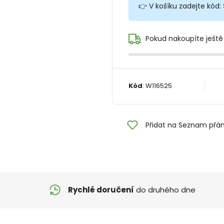
👉 V košíku zadejte kód:
Pokud nakoupíte ještě
Kód
:
W116525
Přidat na Seznam přán
Rychlé doručení
do druhého dne