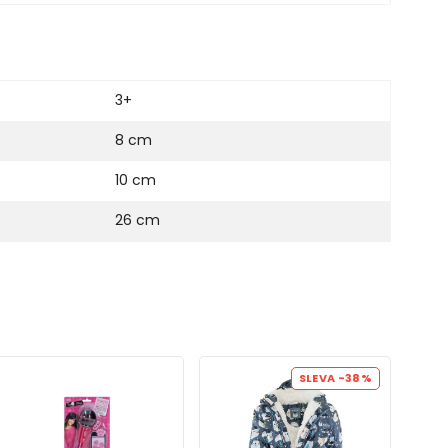
3+
8 cm
10 cm
26 cm
SLEVA
-38%