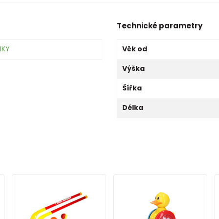
Technické parametry
IKY
Věk od
Výška
Šířka
Délka