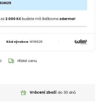
SUN25
 za
2 000 Kč
budete mít Balíkovna
zdarma!
Kód výrobce
:
W116525
í
Hlídat cenu
Vrácení zboží
do 30 dnů