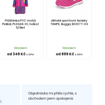
Pláštěnka PVC motýl,
dětské sportovní tenisky
Pidilidi, PL0046-01, holka |
TEMPE, Bugga, B00177-03
5/6let
Skladem
Skladem
od 349 Kč
od 899 Kč
s DPH
s DPH
Objednávka mi přišla rychle, s
obchodem jsem spokojená.
26