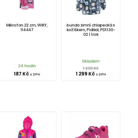
Mikrofon 22 cm, WIKY,
bunda zimní chlapecká s
114447
kožíškem, Pidilidi, PD1130-
02 | 1rok
Skladem
24 hodin
1 299 Kč
187 Kč
1 299 Kč
s DPH
s DPH