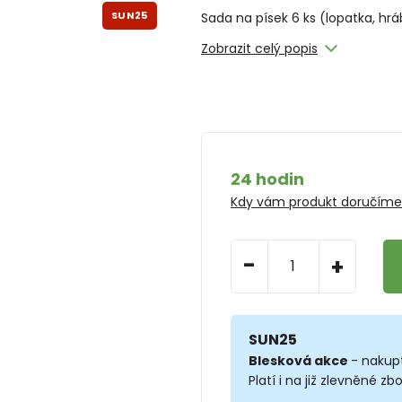
SUN25
Sada na písek 6 ks (lopatka, hrá
Zobrazit celý popis
24 hodin
Kdy vám produkt doručím
-
+
SUN25
Blesková akce
- nakup
Platí i na již zlevněné zbo