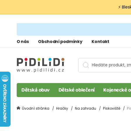
⚡ Bles
O nás
Obchodní podmínky
Kontakt
Dětská obuv
Dětské oblečení
Kojenecké o
Úvodní stránka
Hračky
Na zahradu
Pískoviště
Pí