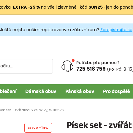
kovka:
EXTRA −25 %
na vše i zlevněné · kód
SUN25
· jen do pondělí
Ještě nejste naším registrovaným zákazníkem?
Zaregistrujte se
Potřebujete pomoci?
725 518 759
(Po-Pá: 8-15
blečení
Dámská obuv
Pánská obuv
Pro dospělé
sek set - zvířátka 6 ks, Wiky, W116525
Písek set - zvířá
SLEVA
-14%