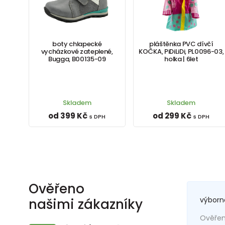
boty chlapecké
pláštěnka PVC dívčí
vycházkové zateplené,
KOČKA, PiDiLiDi, PL0096-03,
Bugga, B00135-09
holka | 6let
Skladem
Skladem
od 399 Kč
od 299 Kč
s DPH
s DPH
Ověřeno
výborn
našimi zákazníky
Ověřený