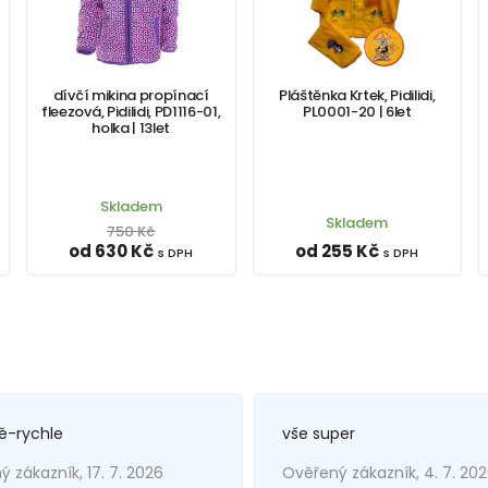
dívčí mikina propínací
Pláštěnka Krtek, Pidilidi,
fleezová, Pidilidi, PD1116-01,
PL0001-20 | 6let
holka | 13let
Skladem
Skladem
750 Kč
od 630 Kč
od 255 Kč
s DPH
s DPH
ě-rychle
vše super
 zákazník, 17. 7. 2026
Ověřený zákazník, 4. 7. 20