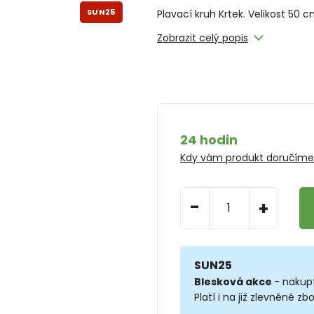
SUN25
Plavací kruh Krtek. Velikost 50 
Zobrazit celý popis
24 hodin
Kdy vám produkt doručím
-
+
SUN25
Blesková akce
- nakup
Platí i na již zlevněné zbo