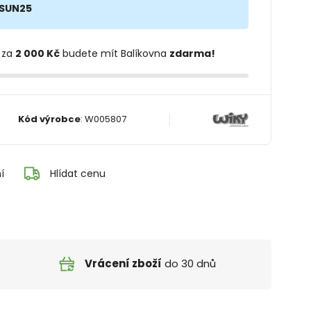
SUN25
 za
2 000 Kč
budete mít Balíkovna
zdarma!
Kód výrobce
:
W005807
í
Hlídat cenu
Vrácení zboží
do 30 dnů