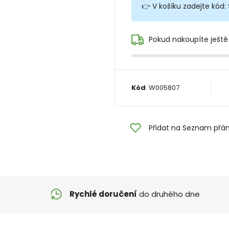
👉 V košíku zadejte kód:
Pokud nakoupíte ještě
Kód
:
W005807
Přidat na Seznam přán
Rychlé doručení
do druhého dne