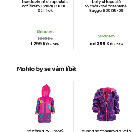
bunda zimní chlapecká s
boty chlapecké
kožíškem, Pidilidi, PD1130-
vycházkové zateplené,
02 | 1rok
Bugga, B00135-09
Skladem
Skladem
1 299 Kč
1 299 Kč
od 399 Kč
s DPH
s DPH
Mohlo by se vám líbit
Pláštěnka PVC motýl,
bunda softshellová dívčí s