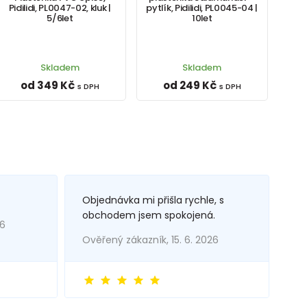
Pidilidi, PL0047-02, kluk |
pytlík, Pidilidi, PL0045-04 |
5/6let
10let
Skladem
Skladem
od 349 Kč
od 249 Kč
s DPH
s DPH
Objednávka mi přišla rychle, s
obchodem jsem spokojená.
26
Ověřený zákazník, 15. 6. 2026