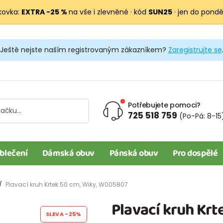
kovka:
EXTRA −25 %
na vše i zlevněné · kód
SUN25
· jen do pondělí
Ještě nejste naším registrovaným zákazníkem?
Zaregistrujte se
Potřebujete pomoci?
725 518 759
(Po-Pá: 8-15
blečení
Dámská obuv
Pánská obuv
Pro dospělé
Plavací kruh Krtek 50 cm, Wiky, W005807
Plavací kruh Kr
SLEVA
-25%