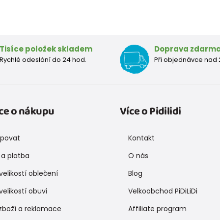
Tisíce položek skladem
Doprava zdarm
Rychlé odeslání do 24 hod.
Při objednávce nad 
ce o nákupu
Více o Pidilidi
upovat
Kontakt
a platba
O nás
velikostí oblečení
Blog
velikostí obuvi
Velkoobchod PiDiLiDi
zboží a reklamace
Affiliate program