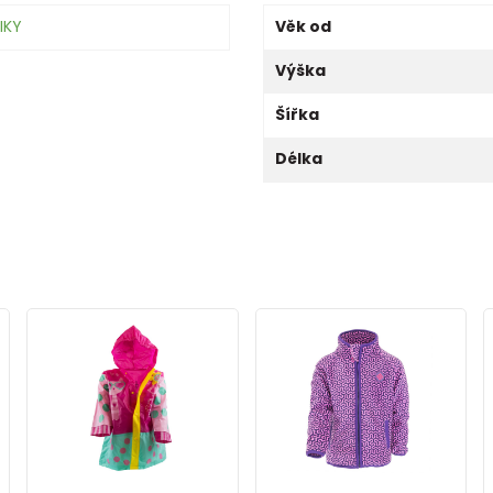
IKY
Věk od
Výška
Šířka
Délka