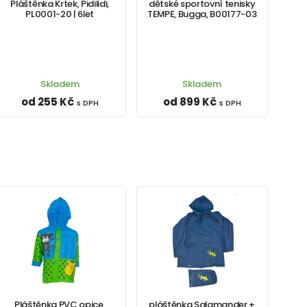
Pláštěnka Krtek, Pidilidi,
dětské sportovní tenisky
PL0001-20 | 6let
TEMPE, Bugga, B00177-03
Skladem
Skladem
od 255 Kč
od 899 Kč
s DPH
s DPH
Pláštěnka PVC opice,
pláštěnka Salamander +