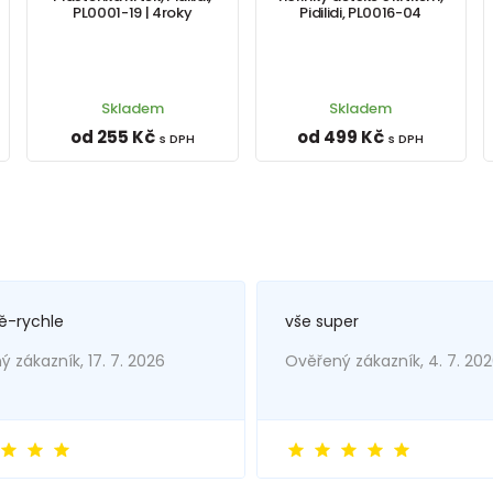
PL0001-19 | 4roky
Pidilidi, PL0016-04
Skladem
Skladem
od 255 Kč
od 499 Kč
s DPH
s DPH
ě-rychle
vše super
 zákazník, 17. 7. 2026
Ověřený zákazník, 4. 7. 20