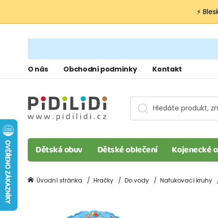
⚡ Bles
O nás
Obchodní podmínky
Kontakt
Dětská obuv
Dětské oblečení
Kojenecké o
Úvodní stránka
Hračky
Do vody
Nafukovací kruhy