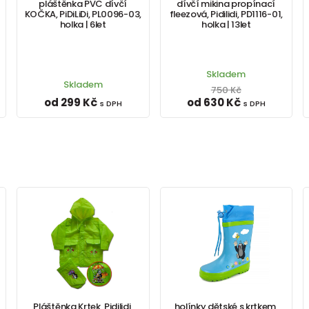
pláštěnka PVC dívčí
dívčí mikina propínací
KOČKA, PiDiLiDi, PL0096-03,
fleezová, Pidilidi, PD1116-01,
holka | 6let
holka | 13let
Skladem
Skladem
750 Kč
od 299 Kč
od 630 Kč
s DPH
s DPH
Pláštěnka Krtek, Pidilidi,
holínky dětské s krtkem,