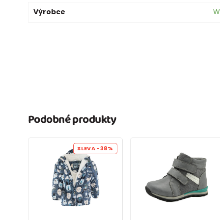
Výrobce
W
Podobné produkty
SLEVA
-38%