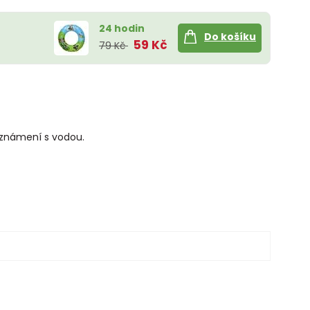
24 hodin
Do košíku
59 Kč
79 Kč
eznámení s vodou.