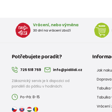
Vrácení, nebo výměna
30 dní na vrácení zboží
Potřebujete poradit?
Informa
725 518 759
info@pidilidi.cz
Jak nak
Doprava 
Zákaznický servis je k dispozici od
pondělí do pátku v hodinách:
Tabulka 
Po-Pá: 8-15
Tabulka 
Vrácení 