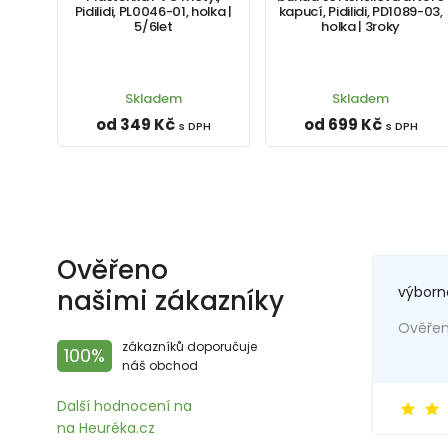
Pidilidi, PL0046-01, holka |
kapucí, Pidilidi, PD1089-03,
5/6let
holka | 3roky
Skladem
Skladem
od 349 Kč
od 699 Kč
s DPH
s DPH
Ověřeno
výborn
našimi zákazníky
Ověřený
zákazníků doporučuje
100%
náš obchod
Další hodnocení na
na Heuréka.cz