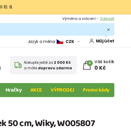
 10. 8.
Výměna a vrácení -
Zobrazit
Sleva 100 Kč na první nákup -
Podmínky
.
Můj účet
Jazyk a měna
CZK
Váš košík
Nakupte ještě za
2 000 Kč
0
0 Kč
)
a máte
dopravu zdarma
Hračky
AKCE
VÝPRODEJ
Promo kódy
tek 50 cm, Wiky, W005807