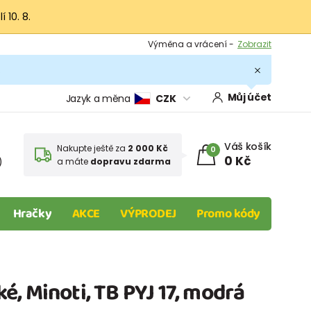
 10. 8.
Výměna a vrácení -
Zobrazit
Sleva 100 Kč na první nákup -
Podmínky
.
Můj účet
Jazyk a měna
CZK
Váš košík
Nakupte ještě za
2 000 Kč
0
0 Kč
)
a máte
dopravu zdarma
Hračky
AKCE
VÝPRODEJ
Promo kódy
, Minoti, TB PYJ 17, modrá