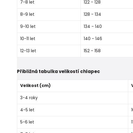
7-8 let
122 - 128
8-9 let
128 - 134
9-10 let
134 - 140
10-11 let
140 - 146
12-13 let
152 - 158
Přibližná tabulka velikostí chlapec
Velikost (cm)
3-4 roky
4-5 let
5-6 let
1