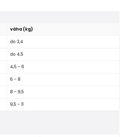
váha (kg)
do 3,4
do 4,5
4,5 - 6
6 - 8
8 - 9,5
9,5 - 11