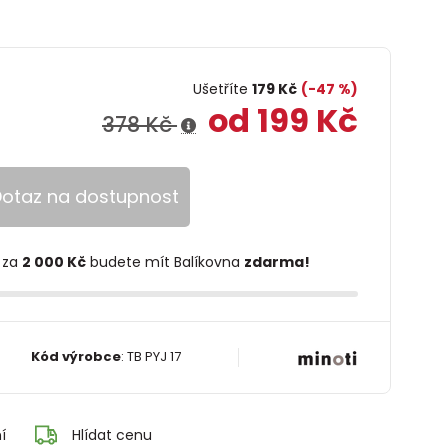
Ušetříte
179 Kč
(-47 %)
od 199 Kč
378 Kč
otaz na dostupnost
 za
2 000 Kč
budete mít Balíkovna
zdarma!
Kód výrobce
:
TB PYJ 17
í
Hlídat cenu