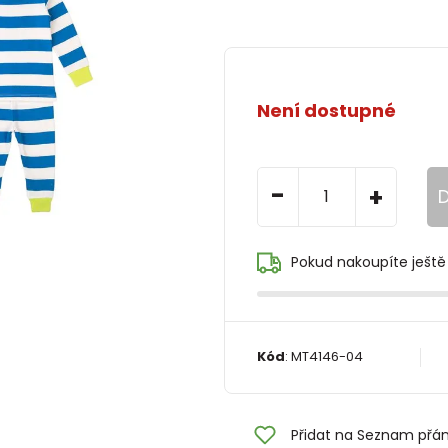
Není dostupné
-
+
D
Pokud nakoupíte ještě
Kód
:
MT4146-04
Přidat na Seznam přán