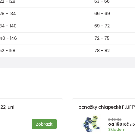
122 - 128
63 - 66
128 - 134
66 - 69
134 - 140
69 - 72
140 - 146
72 - 75
152 - 158
78 - 82
22, uni
ponožky chlapecké FLUFFY-
249 Kč
Zobrazit
od 160 Kč
s 
Skladem