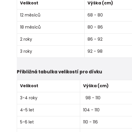
Velikost
Výška (cm)
12 měsíců
68 - 80
18 měsíců
80 - 86
2 roky
86 - 92
3 roky
92 - 98
Přibližná tabulka velikostí pro dívku
Velikost
Výška (cm)
3-4 roky
98 - 110
4-5 let
104 - 110
5-6 let
110 - 116