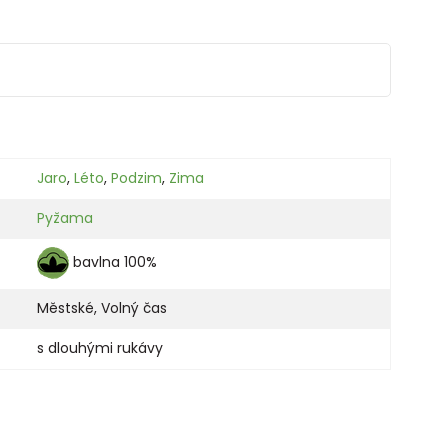
Jaro
,
Léto
,
Podzim
,
Zima
Pyžama
bavlna 100%
Městské
,
Volný čas
s dlouhými rukávy