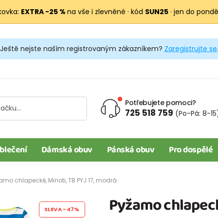
kovka:
EXTRA −25 %
na vše i zlevněné · kód
SUN25
· jen do pondělí
Ještě nejste naším registrovaným zákazníkem?
Zaregistrujte se
Potřebujete pomoci?
725 518 759
(Po-Pá: 8-15
blečení
Dámská obuv
Pánská obuv
Pro dospělé
amo chlapecké, Minoti, TB PYJ 17, modrá
Pyžamo chlapecké
SLEVA
-47%