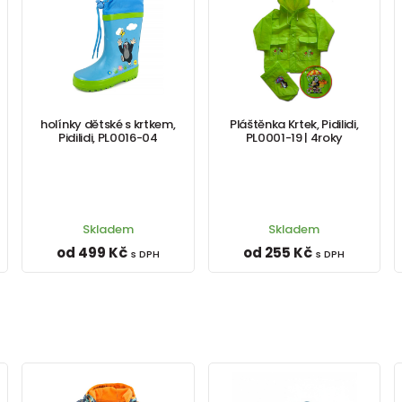
holínky dětské s krtkem,
Pláštěnka Krtek, Pidilidi,
Pidilidi, PL0016-04
PL0001-19 | 4roky
Skladem
Skladem
od 499 Kč
od 255 Kč
s DPH
s DPH