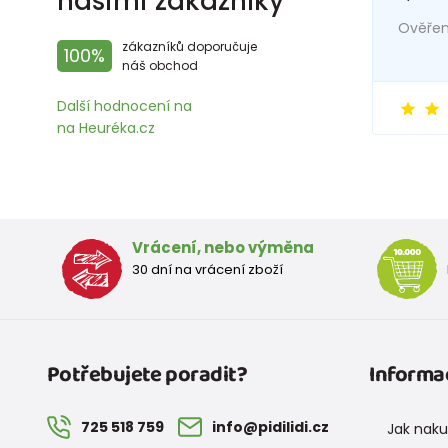
našimi zákazníky
Ověřený
zákazníků doporučuje
100%
náš obchod
Další hodnocení na
na Heuréka.cz
Vrácení, nebo výměna
30 dní na vrácení zboží
Potřebujete poradit?
Informa
725 518 759
info@pidilidi.cz
Jak nak