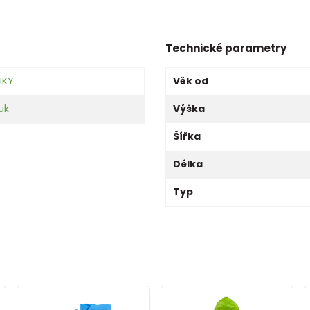
Technické parametry
IKY
Věk od
uk
Výška
Šířka
Délka
Typ