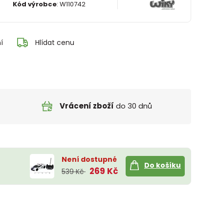
Kód výrobce
:
W110742
í
Hlídat cenu
Vrácení zboží
do 30 dnů
Není dostupné
Do košíku
269 Kč
539 Kč