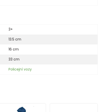
3+
13.5 cm
16 cm
33 cm
Policejní vozy