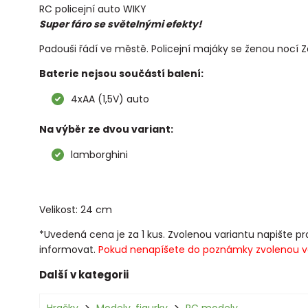
RC policejní auto WIKY
Super fáro se světelnými efekty!
Padouši řádí ve městě. Policejní majáky se ženou nocí Za
Baterie nejsou součástí balení:
4xAA (1,5V) auto
Na výběr ze dvou variant:
lamborghini
Velikost: 24 cm
*Uvedená cena je za 1 kus. Zvolenou variantu napište
informovat.
Pokud nenapíšete do poznámky zvolenou va
Další v kategorii
Hračky
Modely, figurky
RC modely