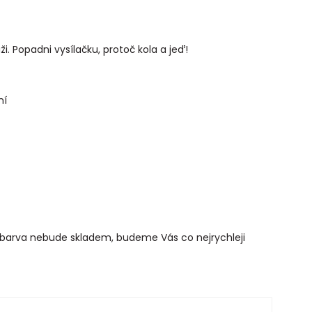
. Popadni vysílačku, protoč kola a jeď!
ní
/barva nebude skladem, budeme Vás co nejrychleji