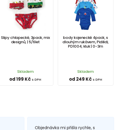
Slipy chlapecké, 3pack, mix
body kojenecké 4pack, s
designů, | 5/6let
dlouhým rukávem, Pidilidi,
PD1004, kluk | 0-3m
Skladem
Skladem
od 199 Kč
od 249 Kč
s DPH
s DPH
Objednávka mi přišla rychle, s