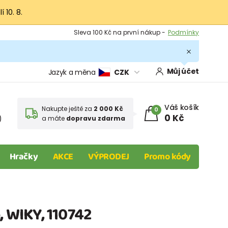
 10. 8.
Výměna a vrácení -
Zobrazit
Sleva 100 Kč na první nákup -
Podmínky
.
Můj účet
Jazyk a měna
CZK
Váš košík
Nakupte ještě za
2 000 Kč
0
0 Kč
)
a máte
dopravu zdarma
Hračky
AKCE
VÝPRODEJ
Promo kódy
, WIKY, 110742