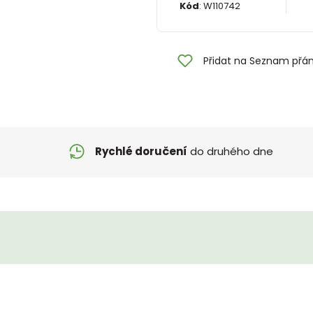
Kód
:
W110742
Přidat na Seznam přán
Rychlé doručení
do druhého dne