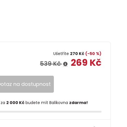
Ušetříte
270 Kč
(-50 %)
269 Kč
539 Kč
otaz na dostupnost
 za
2 000 Kč
budete mít Balíkovna
zdarma!