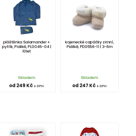
pláštěnka Salamander +
kojenecké capáčky zimní,
pytlík, Pidilidi, PL0045-04 |
Pidilidi, PD0556-11 | 3-6m
10let
Skladem
Skladem
od 249 Kč
od 247 Kč
s DPH
s DPH