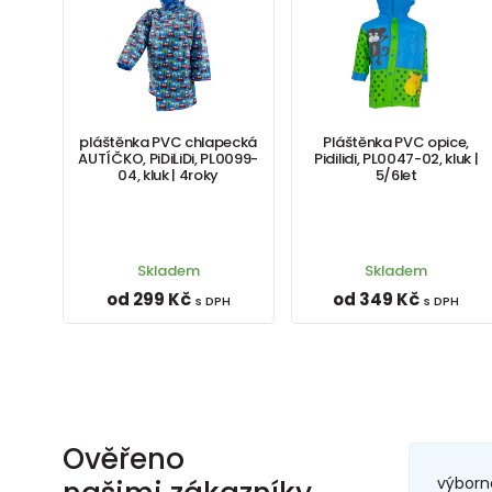
pláštěnka PVC chlapecká
Pláštěnka PVC opice,
AUTÍČKO, PiDiLiDi, PL0099-
Pidilidi, PL0047-02, kluk |
04, kluk | 4roky
5/6let
Skladem
Skladem
od 299 Kč
od 349 Kč
s DPH
s DPH
Ověřeno
výborn