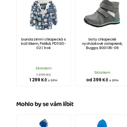
bunda zimní chlapecká s
boty chlapecké
kožíškem, Pidilidi, PD1130-
vycházkové zateplené,
02 | 1rok
Bugga, B00135-09
Skladem
Skladem
1 299 Kč
1 299 Kč
od 399 Kč
s DPH
s DPH
Mohlo by se vám líbit