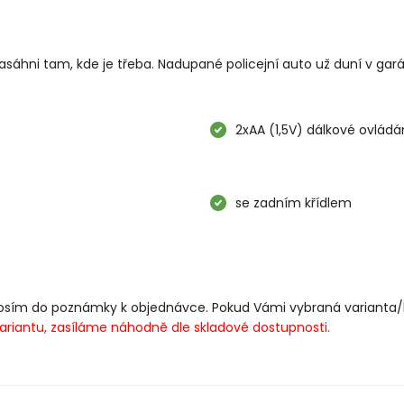
sáhni tam, kde je třeba. Nadupané policejní auto už duní v garáži
2xAA (1,5V) dálkové ovládá
se zadním křídlem
 prosím do poznámky k objednávce. Pokud Vámi vybraná varianta
riantu, zasíláme náhodně dle skladové dostupnosti.