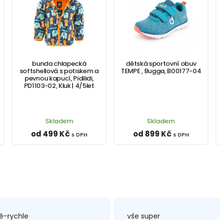
bunda chlapecká
dětská sportovní obuv
softshellová s potiskem a
TEMPE , Bugga, B00177-04
pevnou kapucí, Pidilidi,
PD1103-02, Kluk | 4/5let
Skladem
Skladem
od 499 Kč
od 899 Kč
s DPH
s DPH
ě-rychle
vše super