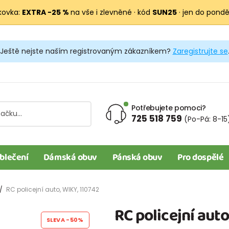
kovka:
EXTRA −25 %
na vše i zlevněné · kód
SUN25
· jen do pondělí
Ještě nejste naším registrovaným zákazníkem?
Zaregistrujte se
Potřebujete pomoci?
725 518 759
(Po-Pá: 8-15
blečení
Dámská obuv
Pánská obuv
Pro dospělé
RC policejní auto, WIKY, 110742
RC policejní auto
SLEVA
-50%