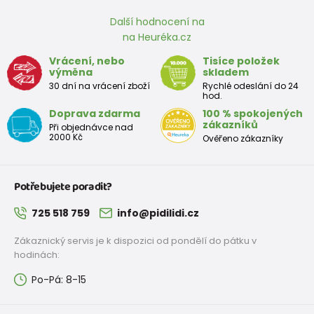
Další hodnocení na
na Heuréka.cz
Vrácení, nebo
Tisíce položek
výměna
skladem
30 dní na vrácení zboží
Rychlé odeslání do 24
hod.
Doprava zdarma
100 % spokojených
zákazníků
Při objednávce nad
2000 Kč
Ověřeno zákazníky
Potřebujete poradit?
725 518 759
info@pidilidi.cz
Zákaznický servis je k dispozici od pondělí do pátku v
hodinách:
Po-Pá: 8-15