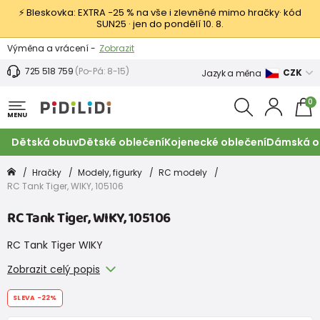
⚡ Bleskovka: EXTRA −25 % na vše i zlevněné mimo hračky· kód
SUN25 · jen do pondělí 10. 8.
Výměna a vrácení -
Zobrazit
Sleva 100 Kč na první nákup -
Podmínky
725 518 759
(Po-Pá: 8-15)
CZK
Jazyk a měna
0
MENU
Dětská obuv
Dětské oblečení
Kojenecké oblečení
Dámská o
Hračky
Modely, figurky
RC modely
RC Tank Tiger, WIKY, 105106
RC Tank Tiger, WIKY, 105106
RC Tank Tiger WIKY
Zobrazit celý popis
SLEVA
-22%