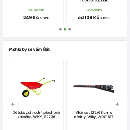
PD0139-02, kluk
24 hodin
Skladem
249 Kč
od 139 Kč
s DPH
s DPH
Mohlo by se vám líbit
Dětské zahradní plechové
Vlak set 122x68 cm s
kolečko, WIKY, 112738
efekty, Wiky, W001617