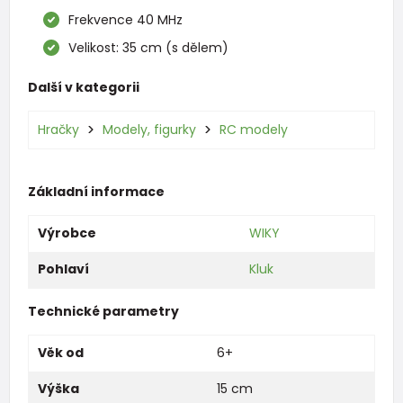
Frekvence 40 MHz
Velikost: 35 cm (s dělem)
Další v kategorii
Hračky
Modely, figurky
RC modely
Základní informace
Výrobce
WIKY
Pohlaví
Kluk
Technické parametry
Věk od
6+
Výška
15 cm