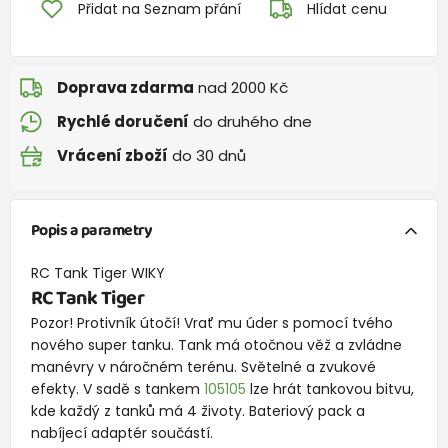
Přidat na Seznam přání
Hlídat cenu
Doprava zdarma
nad 2000 Kč
Rychlé doručení
do druhého dne
Vrácení zboží
do 30 dnů
Popis a parametry
RC Tank Tiger WIKY
RC Tank Tiger
Pozor! Protivník útočí! Vrať mu úder s pomocí tvého
nového super tanku. Tank má otočnou věž a zvládne
manévry v náročném terénu. Světelné a zvukové
efekty. V sadě s tankem
105105
lze hrát tankovou bitvu,
kde každý z tanků má 4 životy. Bateriový pack a
nabíjecí adaptér součástí.