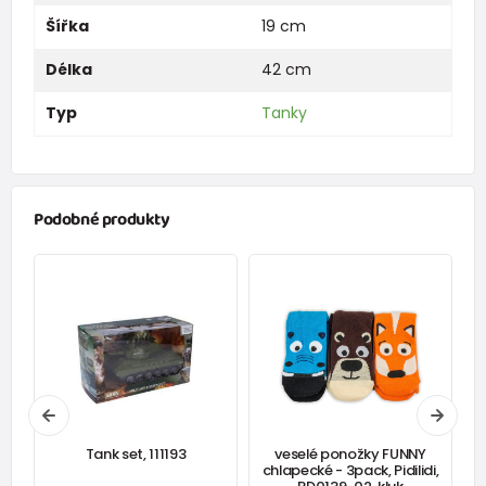
Šířka
19 cm
Délka
42 cm
Typ
Tanky
Podobné produkty
Tank set, 111193
veselé ponožky FUNNY
,
chlapecké - 3pack, Pidilidi,
s