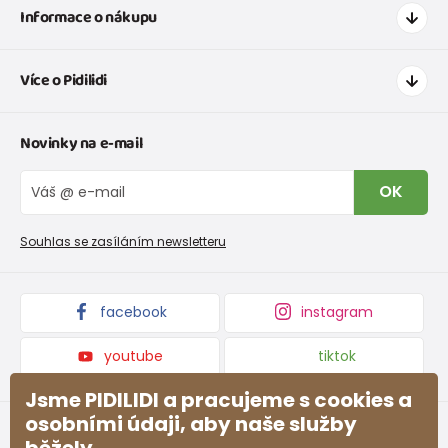
Informace o nákupu
Jak nakupovat
Více o Pidilidi
Doprava a platba
Tabulka velikostí oblečení
Kontakt
Novinky na e-mail
Tabulka velikostí obuvi
O nás
Vrácení zboží a reklamace
Blog
OK
Reklamační řád
Velkoobchod PiDiLiDi
Nevyzvednutá objednávka na dobírku
Affiliate program
Souhlas se zasíláním newsletteru
Podmínky akce a slevové kódy
Dárkové poukazy
Kolekce zboží
facebook
instagram
youtube
tiktok
Jsme PIDILIDI a pracujeme s cookies a
osobními údaji, aby naše služby