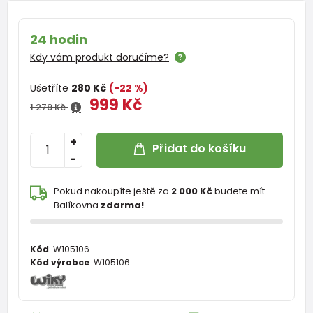
24 hodin
Kdy vám produkt doručíme?
Ušetříte
280 Kč
(-22 %)
999 Kč
1 279 Kč
+
Přidat do košíku
-
Pokud nakoupíte ještě za
2 000 Kč
budete mít
Balíkovna
zdarma!
Kód
:
W105106
Kód výrobce
:
W105106