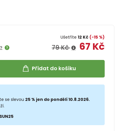
Ušetříte
12 Kč
(-15 %)
67 Kč
79 Kč
e?
Přidat do košíku
te se slevou
25 % jen do pondělí 10.8.2026.
ží.
SUN25