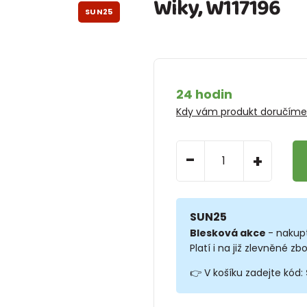
Wiky, W117196
SUN25
24 hodin
Kdy vám produkt doručím
-
+
SUN25
Blesková akce
- nakup
Platí i na již zlevněné zbo
👉 V košíku zadejte kód: