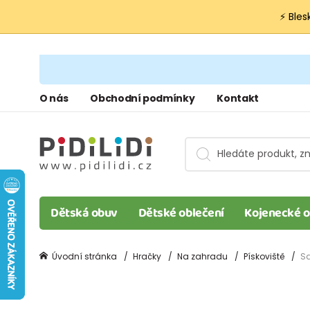
⚡ Bles
O nás
Obchodní podmínky
Kontakt
Dětská obuv
Dětské oblečení
Kojenecké o
Úvodní stránka
Hračky
Na zahradu
Pískoviště
Sa