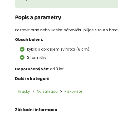
Popis a parametry
Postavit hrad nebo udělat bábovičku půjde s touto bare
Obsah balení:
kyblík s obrázkem zvířátka (8 cm)
2 formičky
Doporučený věk:
od 3 let
Další v kategorii
Hračky
Na zahradu
Pískoviště
Základní informace