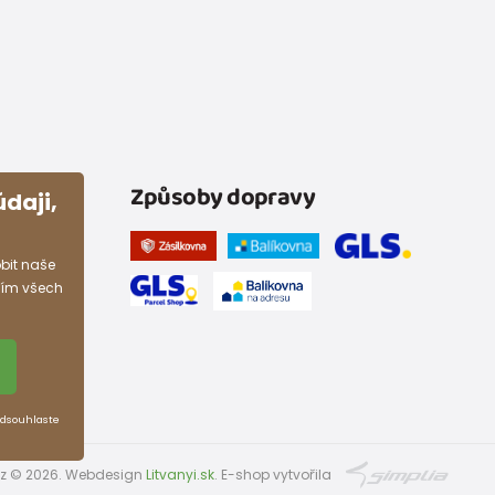
Způsoby dopravy
daji,
bit naše
ním všech
Odsouhlaste
.cz © 2026. Webdesign
Litvanyi.sk
.
E-shop vytvořila