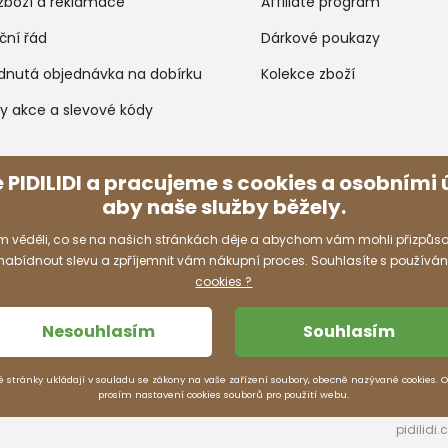
zboží a reklamace
Affiliate program
ční řád
Dárkové poukazy
dnutá objednávka na dobírku
Kolekce zboží
y akce a slevové kódy
Způsoby platby
 PIDILIDI a pracujeme s cookies a osobními ú
aby naše služby běžely.
 věděli, co se na našich stránkách děje a abychom vám mohli přizpůso
 nabídnout slevu a zpříjemnit vám nákupní proces. Souhlasíte s používá
cookies ?
Nesouhlasím
Souhlasím
é stránky ukládají v souladu se zákony na vaše zařízení soubory, obecně nazývané cookies. 
prosím nastavení cookies souborů pro použití webu.
pidilidi