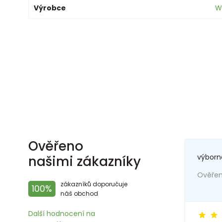
Výrobce
W
Ověřeno
výborn
našimi zákazníky
Ověřený
zákazníků doporučuje
100%
náš obchod
Další hodnocení na