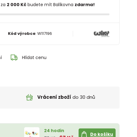
 za
2 000 Kč
budete mít Balíkovna
zdarma!
Kód výrobce
:
W117196
í
Hlídat cenu
Vrácení zboží
do 30 dnů
24 hodin
Do košíku