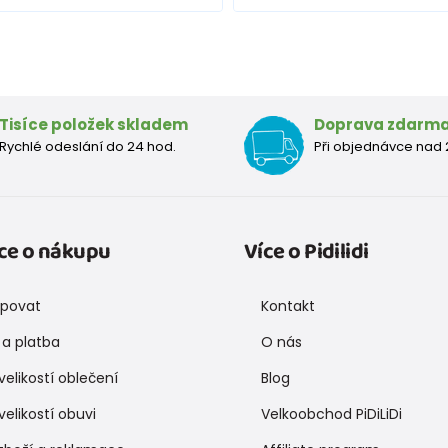
Tisíce položek skladem
Doprava zdarm
Rychlé odeslání do 24 hod.
Při objednávce nad 
ce o nákupu
Více o Pidilidi
upovat
Kontakt
a platba
O nás
velikostí oblečení
Blog
velikostí obuvi
Velkoobchod PiDiLiDi