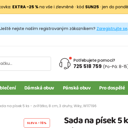
kovka:
EXTRA −25 %
na vše i zlevněné · kód
SUN25
· jen do pondělí
Ještě nejste naším registrovaným zákazníkem?
Zaregistrujte se
Potřebujete pomoci?
725 518 759
(Po-Pá: 8-15
blečení
Dámská obuv
Pánská obuv
Pro dospělé
da na písek 5 ks - zvířátko, 8 cm, 3 druhy, Wiky, W117196
Sada na písek 5 k
SLEVA
-15%