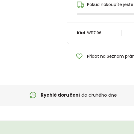
Pokud nakoupíte ještě
Kód
:
W117196
Přidat na Seznam přán
Rychlé doručení
do druhého dne