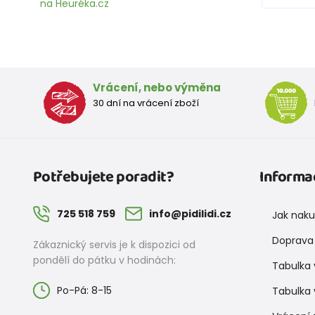
na Heuréka.cz
Vrácení, nebo výměna
30 dní na vrácení zboží
Potřebujete poradit?
Informa
725 518 759
info@pidilidi.cz
Jak nak
Doprava 
Zákaznický servis je k dispozici od
pondělí do pátku v hodinách:
Tabulka 
Po-Pá: 8-15
Tabulka 