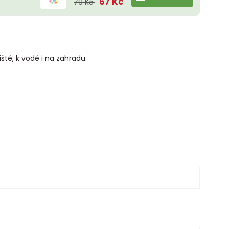
67 Kč
79 Kč
ště, k vodě i na zahradu.