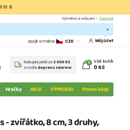
 10. 8.
Výměna a vrácení -
Zobrazit
Sleva 100 Kč na první nákup -
Podmínky
.
Můj účet
Jazyk a měna
CZK
Váš košík
Nakupte ještě za
2 000 Kč
0
0 Kč
)
a máte
dopravu zdarma
Hračky
AKCE
VÝPRODEJ
Promo kódy
s - zvířátko, 8 cm, 3 druhy,