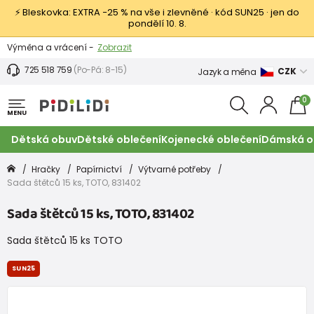
⚡ Bleskovka: EXTRA −25 % na vše i zlevněné · kód SUN25 · jen do
pondělí 10. 8.
Výměna a vrácení -
Zobrazit
Sleva 100 Kč na první nákup -
Podmínky
725 518 759
(Po-Pá: 8-15)
CZK
Jazyk a měna
0
MENU
Dětská obuv
Dětské oblečení
Kojenecké oblečení
Dámská o
Hračky
Papírnictví
Výtvarné potřeby
Sada štětců 15 ks, TOTO, 831402
Sada štětců 15 ks, TOTO, 831402
Sada štětců 15 ks TOTO
SUN25