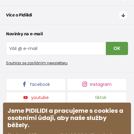
Jak nakupovat
Více o Pidilidi
Doprava a platba
Tabulka velikostí oblečení
Kontakt
Novinky na e-mail
Tabulka velikostí obuvi
O nás
Vrácení zboží a reklamace
Blog
OK
Reklamační řád
Velkoobchod PiDiLiDi
Nevyzvednutá objednávka na dobírku
Affiliate program
Souhlas se zasíláním newsletteru
Podmínky akce a slevové kódy
Dárkové poukazy
Kolekce zboží
facebook
instagram
youtube
tiktok
Jsme PIDILIDI a pracujeme s cookies a
osobními údaji, aby naše služby
běžely.