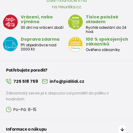
Další hodnocení na
na Heuréka.cz
Vrácení, nebo
Tisíce položek
výměna
skladem
30 dní na vrácení zboží
Rychlé odeslání do 24
hod.
Doprava zdarma
100 % spokojených
zákazníků
Při objednávce nad
2000 Kč
Ověřeno zákazníky
Potřebujete poradit?
725 518 759
info@pidilidi.cz
Zákaznický servis je k dispozici od pondělí do pátku v
hodinách:
Po-Pá: 8-15
Informace o nákupu