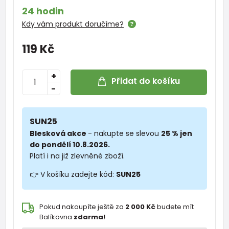
24 hodin
Kdy vám produkt doručíme?
119 Kč
+
Přidat do košíku
-
SUN25
Blesková akce
- nakupte se slevou
25 % jen
do pondělí 10.8.2026.
Platí i na již zlevněné zboží.
👉 V košíku zadejte kód:
SUN25
Pokud nakoupíte ještě za
2 000 Kč
budete mít
Balíkovna
zdarma!