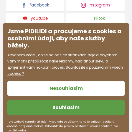
facebook
instagram
youtube
tiktok
Jsme PIDILIDI a pracujeme s cookies a
osobními údaji, aby naše služby
běžely.
Abychom věděli, co se na našich stránkách děje a abychom
vám mohli přizpůsobit naše reklamy, nabídnout slevu a
zpříjemnit vám nákupní proces. Souhlasíte s používáním všech
cookies ?
Nesouhlasím
Souhlasím
Obchodní podmínky
Ochrana osobních údajů
Tyto webové stránky ukládají v souladu se zákony na vaše zařízení soubory,
obecně nazývané cookies. Odsouhlaste prosím nastavení cookies souborů pro
pidilidi.cz © 2026. Webdesign
Litvanyi.sk
.
použití webu.