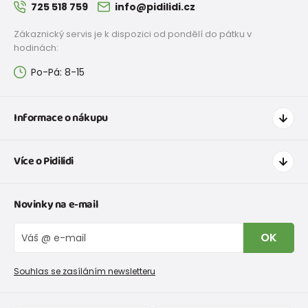
725 518 759
info@pidilidi.cz
Zákaznický servis je k dispozici od pondělí do pátku v
hodinách:
Po-Pá: 8-15
Informace o nákupu
Jak nakupovat
Více o Pidilidi
Doprava a platba
Tabulka velikostí oblečení
Kontakt
Novinky na e-mail
Tabulka velikostí obuvi
O nás
Vrácení zboží a reklamace
Blog
OK
Reklamační řád
Velkoobchod PiDiLiDi
Nevyzvednutá objednávka na dobírku
Affiliate program
Souhlas se zasíláním newsletteru
Podmínky akce a slevové kódy
Dárkové poukazy
Kolekce zboží