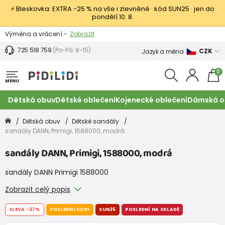
⚡ Bleskovka: EXTRA −25 % na vše i zlevněné · kód SUN25 · jen do
pondělí 10. 8.
Výměna a vrácení -
Zobrazit
Sleva 100 Kč na první nákup -
Podmínky
725 518 759
(Po-Pá: 8-15)
CZK
Jazyk a měna
0
MENU
Dětská obuv
Dětské oblečení
Kojenecké oblečení
Dámská o
Dětská obuv
Dětské sandály
sandály DANN, Primigi, 1588000, modrá
sandály DANN, Primigi, 1588000, modrá
sandály DANN Primigi 1588000
Zobrazit celý popis
SLEVA
-27%
POSLEDNÍ KUSY
SUN25
POSLEDNÍ NA SKLADĚ