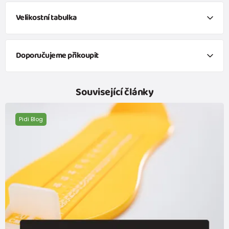
Velikostní tabulka
Doporučujeme přikoupit
veselé ponožky FUNNY chlapecké - 3pack, Pidilidi, PD0141-02, kluk
Související články
229 Kč
od 139 Kč
s DPH
Skladem
Pidi Blog
veselé ponožky FUNNY chlapecké - 3pack, Pidilidi, PD0142-02, kluk
229 Kč
od 139 Kč
s DPH
Skladem
veselé ponožky FUNNY chlapecké - 3pack, Pidilidi, PD0143-02, kluk
229 Kč
od 139 Kč
s DPH