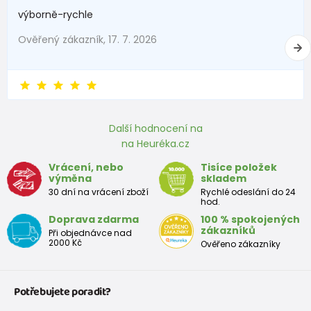
229 Kč
výborně-rychle
od 139 Kč
s DPH
Skladem
Ověřený zákazník, 17. 7. 2026
ponožky chlapecké, 3pack, Pidilidi, PD0123, kluk
229 Kč
od 139 Kč
s DPH
Skladem
Další hodnocení na
ponožky kotníkové chlapecké - 3pack, Pidilidi, PD0131, Kluk
na Heuréka.cz
Vrácení, nebo
Tisíce položek
199 Kč
výměna
skladem
od 108 Kč
s DPH
Skladem
30 dní na vrácení zboží
Rychlé odeslání do 24
hod.
Doprava zdarma
100 % spokojených
veselé ponožky FUNNY chlapecké - 3pack, Pidilidi, PD0133, Kluk
zákazníků
Při objednávce nad
2000 Kč
Ověřeno zákazníky
229 Kč
od 139 Kč
s DPH
Skladem
Potřebujete poradit?