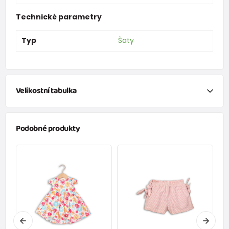
Technické parametry
Typ
Šaty
Velikostní tabulka
NEWBORN
Podobné produkty
Velikost
Výška (cm)
váha (kg)
New Baby
do 50
do 3,4
Do 1 měsíce
do 56
do 4,5
1 - 3 měsíců
56 - 62
4,5 - 6
3 - 6 měsíců
62 -68
6 - 8