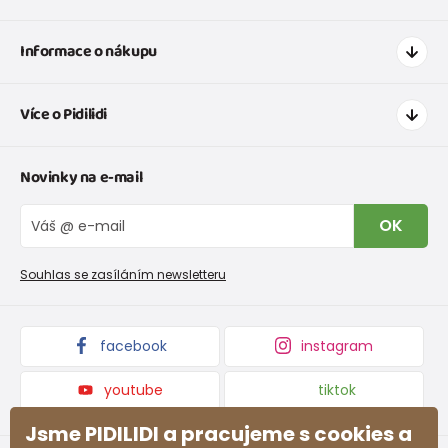
Informace o nákupu
Jak nakupovat
Více o Pidilidi
Doprava a platba
Tabulka velikostí oblečení
Kontakt
Novinky na e-mail
Tabulka velikostí obuvi
O nás
Vrácení zboží a reklamace
Blog
OK
Reklamační řád
Velkoobchod PiDiLiDi
Nevyzvednutá objednávka na dobírku
Affiliate program
Souhlas se zasíláním newsletteru
Podmínky akce a slevové kódy
Dárkové poukazy
Kolekce zboží
facebook
instagram
youtube
tiktok
Jsme PIDILIDI a pracujeme s cookies a