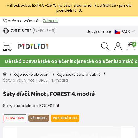
⚡ Bleskovka: EXTRA −25 % na vše i zlevněné · kód SUN25 · jen do
pondělí 10. 8.
Výměna a vrácení -
Zobrazit
Sleva 100 Kč na první nákup -
Podmínky
725 518 759
(Po-Pá: 8-15)
CZK
Jazyk a měna
0
MENU
Dětská obuv
Dětské oblečení
Kojenecké oblečení
Dámská o
Kojenecké oblečení
Kojenecké šaty a sukně
Šaty dívčí, Minoti, FOREST 4, modrá
Šaty dívčí, Minoti, FOREST 4, modrá
Šaty dívčí Minoti FOREST 4
SLEVA
-62%
VÝPRODEJ
POSLEDNÍ KUSY