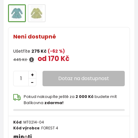
Není dostupné
Ušetříte
275 Kč
(-62 %)
od 170 Kč
445 Kč
+
Dotaz na dostupnost
-
Pokud nakoupíte ještě za
2 000 Kč
budete mít
Balíkovna
zdarma!
Kód
:
MT0214-04
Kód výrobce
:
FOREST 4