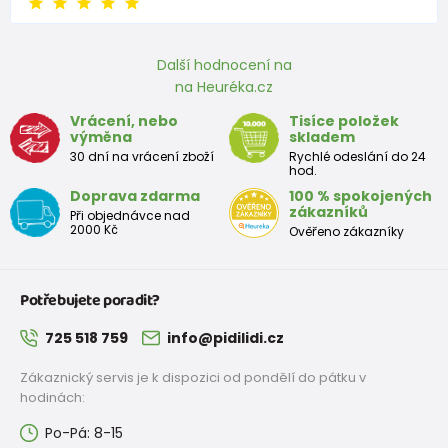
Přibližná tabulka velikostí chlapec
Další hodnocení na
na Heuréka.cz
Velikost (cm)
Výška (cm)
Prsa (cm)
Pás (cm)
Vrácení, nebo
Tisíce položek
3-4 roky
98 - 104
55 - 57
53 - 54
výměna
skladem
30 dní na vrácení zboží
Rychlé odeslání do 24
hod.
4-5 let
104 - 110
57 - 59
54 - 55
Doprava zdarma
100 % spokojených
zákazníků
5-6 let
110 - 116
59 - 61
55 - 57
Při objednávce nad
2000 Kč
Ověřeno zákazníky
7-8 let
122 - 128
63 - 66
58 - 60
8-9 let
128 - 134
66 - 69
60 - 62
Potřebujete poradit?
725 518 759
info@pidilidi.cz
9-10 let
134 - 140
69 - 72
62 - 64
Zákaznický servis je k dispozici od pondělí do pátku v
10-11 let
140 - 146
72 - 75
64 - 66
hodinách:
12-13 let
152 - 158
78 - 82
68 - 70
Po-Pá: 8-15