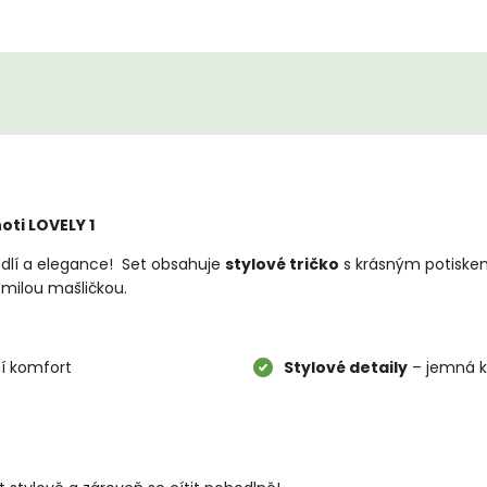
oti LOVELY 1
dlí a elegance! Set obsahuje
stylové tričko
s krásným potisk
milou mašličkou.
í komfort
Stylové detaily
– jemná k