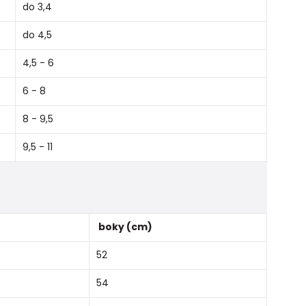
do 3,4
do 4,5
4,5 - 6
6 - 8
8 - 9,5
9,5 - 11
boky (cm)
52
54