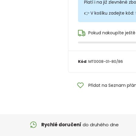
Platí i na již zlevněné zbo
👉 V košíku zadejte kód:
Pokud nakoupíte ještě
Kód
:
MT0008-01-80/86
Přidat na Seznam přán
Rychlé doručení
do druhého dne