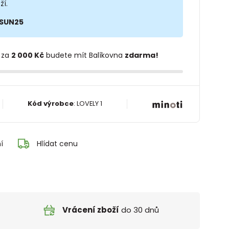
ží.
SUN25
 za
2 000 Kč
budete mít Balíkovna
zdarma!
Kód výrobce
:
LOVELY 1
í
Hlídat cenu
Vrácení zboží
do 30 dnů