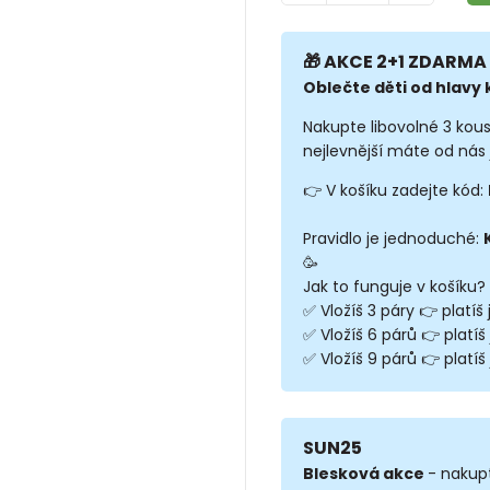
🎁 AKCE 2+1 ZDARMA 
Oblečte děti od hlavy k
Nakupte libovolné 3 kou
nejlevnější máte od nás 
👉 V košíku zadejte kód:
Pravidlo je jednoduché:
🥳
Jak to funguje v košíku?
✅ Vložíš 3 páry 👉 platíš
✅ Vložíš 6 párů 👉 platíš
✅ Vložíš 9 párů 👉 platíš 
SUN25
Blesková akce
- nakup