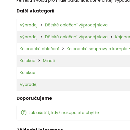
Perfektní volba pro malé parádnice, které chtějí vypada
Další v kategorii
Výprodej
Dětské oblečení výprodej sleva
Výprodej
Dětské oblečení výprodej sleva
Kojene
Kojenecké oblečení
Kojenecké soupravy a komplet
Kolekce
Minoti
Kolekce
Výprodej
Doporučujeme
Jak ušetřit, když nakupujete chytře