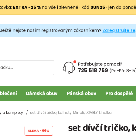
kovka:
EXTRA −25 %
na vše i zlevněné · kód
SUN25
· jen do pondělí
Ještě nejste naším registrovaným zákazníkem?
Zaregistrujte se
Potřebujete pomoci?
725 518 759
(Po-Pá: 8-15
blečení
Dámská obuv
Pánská obuv
Pro dospělé
y a komplety
set dívčí tričko, kalhoty, Minoti, LOVELY 1, holka
set dívčí tričko, 
SLEVA
-66%