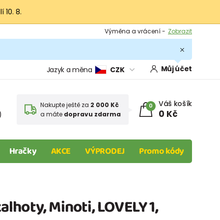
 10. 8.
Výměna a vrácení -
Zobrazit
Sleva 100 Kč na první nákup -
Podmínky
.
Můj účet
Jazyk a měna
CZK
Váš košík
Nakupte ještě za
2 000 Kč
0
0 Kč
)
a máte
dopravu zdarma
Hračky
AKCE
VÝPRODEJ
Promo kódy
kalhoty, Minoti, LOVELY 1,