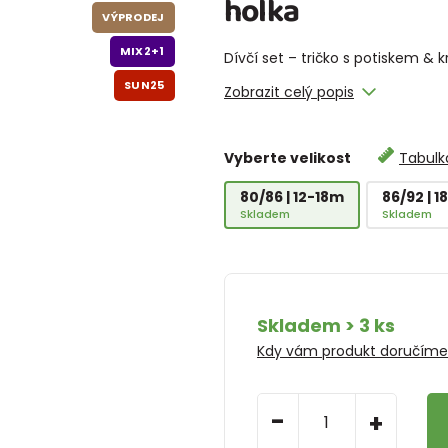
holka
VÝPRODEJ
MIX2+1
Dívčí set – tričko s potiskem & k
SUN25
Zobrazit celý popis
Vyberte velikost
Tabulka
80/86 | 12-18m
86/92 | 
Skladem
Skladem
Skladem > 3 ks
Kdy vám produkt doručím
-
+