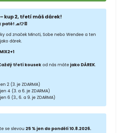
– kup 2, třetí máš dárek!
 patě! 🧢👕👖
sky od značek Minoti, Sobe nebo Wendee a ten
jako dárek.
MIX2+1
Každý třetí kousek
od nás máte
jako DÁREK
.
 jen 2 (3. je ZDARMA)
 jen 4 (3. a 6. je ZDARMA)
jen 6 (3., 6. a 9. je ZDARMA)
te se slevou
25 % jen do pondělí 10.8.2026.