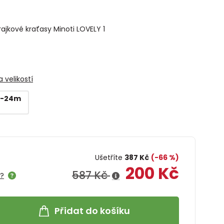
rajkové kraťasy Minoti LOVELY 1
 velikostí
18-24m
Ušetříte
387 Kč
(-66 %)
200 Kč
587 Kč
e?
Přidat do košíku