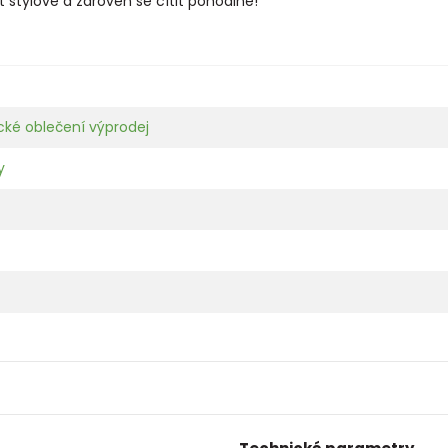
t stylově a zároveň se cítit pohodlně!
cké oblečení výprodej
y