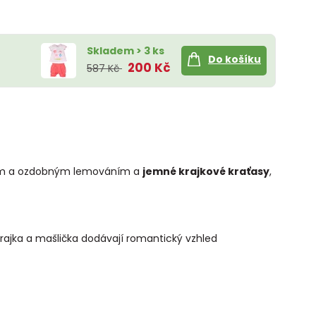
Skladem > 3 ks
Do košíku
200 Kč
587 Kč
em a ozdobným lemováním a
jemné krajkové kraťasy
,
rajka a mašlička dodávají romantický vzhled