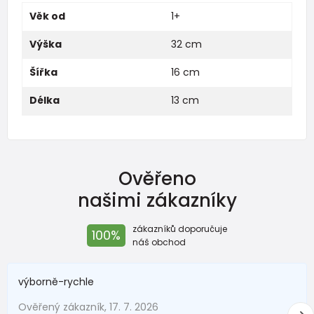
Věk od
1+
Výška
32 cm
Šířka
16 cm
Délka
13 cm
Ověřeno
našimi zákazníky
zákazníků doporučuje
100%
náš obchod
výborně-rychle
Ověřený zákazník, 17. 7. 2026