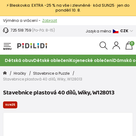
⚡ Bleskovka: EXTRA −25 % na vše i zlevněné · kód SUN25 · jen do
pondělí 10. 8.
Výměna a vrácení -
Zobrazit
Sleva 100 Kč na první nákup -
Podmínky
725 518 759
(Po-Pá: 8-15)
CZK
Jazyk a měna
0
MENU
Dětská obuv
Dětské oblečení
Kojenecké oblečení
Dámská o
Hračky
Stavebnice a Puzzle
Stavebnice plastová 40 dílů, Wiky, W128013
Stavebnice plastová 40 dílů, Wiky, W128013
SUN25