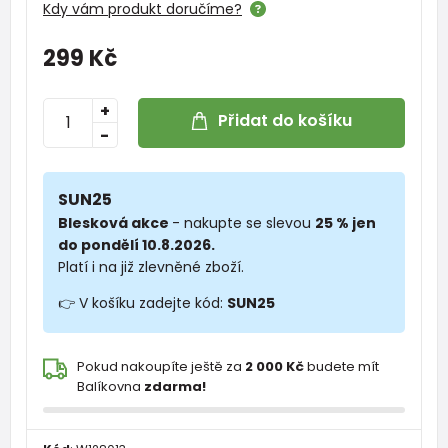
Kdy vám produkt doručíme?
299 Kč
+
Přidat do košíku
-
SUN25
Blesková akce
- nakupte se slevou
25 % jen
do pondělí 10.8.2026.
Platí i na již zlevněné zboží.
👉 V košíku zadejte kód:
SUN25
Pokud nakoupíte ještě za
2 000 Kč
budete mít
Balíkovna
zdarma!