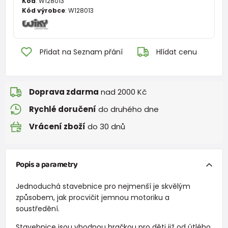
Kód
:
W128013
Kód výrobce
:
W128013
Přidat na Seznam přání
Hlídat cenu
Doprava zdarma
nad 2000 Kč
Rychlé doručení
do druhého dne
Vrácení zboží
do 30 dnů
Popis a parametry
Jednoduchá stavebnice pro nejmenší je skvělým
způsobem, jak procvičit jemnou motoriku a
soustředění.
Stavebnice jsou vhodnou hračkou pro děti již od útlého