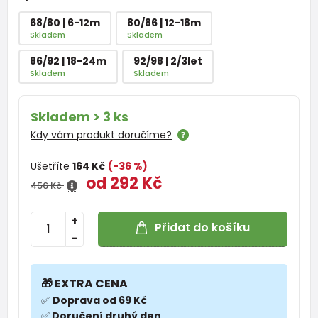
68/80 | 6-12m
80/86 | 12-18m
Skladem
Skladem
86/92 | 18-24m
92/98 | 2/3let
Skladem
Skladem
Skladem > 3 ks
Kdy vám produkt doručíme?
Ušetříte
164 Kč
(-36 %)
od 292 Kč
456 Kč
+
Přidat do košíku
-
🎁 EXTRA CENA
✅
Doprava od 69 Kč
✅
Doručení druhý den