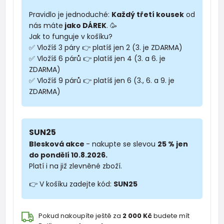
Pravidlo je jednoduché:
Každý třetí kousek
od
nás máte
jako DÁREK
. 🥳
Jak to funguje v košíku?
✅ Vložíš 3 páry 👉 platíš jen 2 (3. je ZDARMA)
✅ Vložíš 6 párů 👉 platíš jen 4 (3. a 6. je
ZDARMA)
✅ Vložíš 9 párů 👉 platíš jen 6 (3., 6. a 9. je
ZDARMA)
SUN25
Blesková akce
- nakupte se slevou
25 % jen
do pondělí 10.8.2026.
Platí i na již zlevněné zboží.
👉 V košíku zadejte kód:
SUN25
Pokud nakoupíte ještě za
2 000 Kč
budete mít