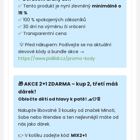
✅ Tento produkt je nyní zlevněný
minimálně o
15 %
✅ 100 % spokojených zákazníků
✅ 30 dní na výměnu či vrácení
✅ Transparentní cena
💡 Před nákupem: Podívejte se na aktuální
slevové kódy a bundle akce →
https://www.pidilidi.cz/promo-kody
🎁 AKCE 2+1 ZDARMA – kup 2, třetí máš
dárek!
Oblečte děti od hlavy k patě! 🧢👕👖
Nakupte libovolné 3 kousky od značek Minoti,
Sobe nebo Wendee a ten nejlevnější máte od
nás jako dárek.
👉 V košíku zadejte kód:
MIX2+1