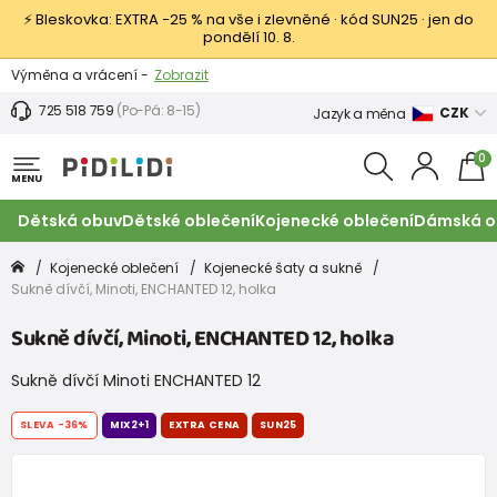
⚡ Bleskovka: EXTRA −25 % na vše i zlevněné · kód SUN25 · jen do
pondělí 10. 8.
Výměna a vrácení -
Zobrazit
Sleva 100 Kč na první nákup -
Podmínky
725 518 759
(Po-Pá: 8-15)
CZK
Jazyk a měna
0
MENU
Dětská obuv
Dětské oblečení
Kojenecké oblečení
Dámská o
Kojenecké oblečení
Kojenecké šaty a sukně
Sukně dívčí, Minoti, ENCHANTED 12, holka
Sukně dívčí, Minoti, ENCHANTED 12, holka
Sukně dívčí Minoti ENCHANTED 12
SLEVA
-36%
MIX2+1
EXTRA CENA
SUN25