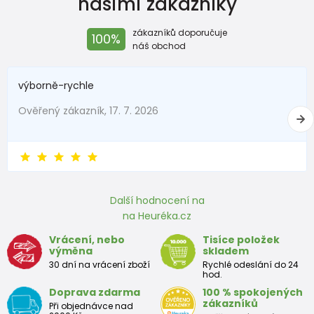
našimi zákazníky
New Baby
do 50
do 3,4
zákazníků doporučuje
100%
Do 1 měsíce
do 56
do 4,5
náš obchod
1 - 3 měsíců
56 - 62
4,5 - 6
výborně-rychle
3 - 6 měsíců
62 -68
6 - 8
Ověřený zákazník, 17. 7. 2026
6 - 9 měsíců
68 -74
8 - 9,5
9 - 12 měsíců
74-80
9,5 - 11
Další hodnocení na
Přibližná tabulka velikostí batole
na Heuréka.cz
Výška
Prsa
pás
boky
Vrácení, nebo
Tisíce položek
Velikost
výměna
skladem
(cm)
(cm)
(cm)
(cm)
30 dní na vrácení zboží
Rychlé odeslání do 24
hod.
12
68 - 80
49
47
52
Doprava zdarma
100 % spokojených
měsíců
zákazníků
Při objednávce nad