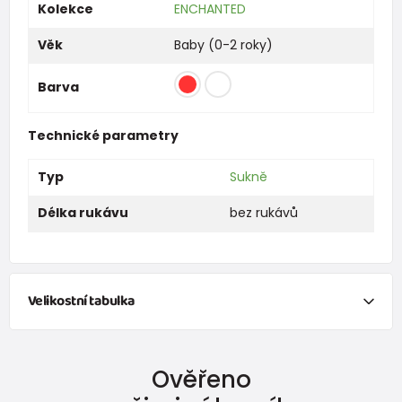
Kolekce
ENCHANTED
Věk
Baby (0-2 roky)
Barva
Technické parametry
Typ
Sukně
Délka rukávu
bez rukávů
Velikostní tabulka
NEWBORN
Ověřeno
Velikost
Výška (cm)
váha (kg)