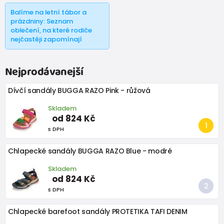
Balíme na letní tábor a
prázdniny: Seznam
oblečení, na které rodiče
nejčastěji zapomínají
Nejprodávanejší
Dívčí sandály BUGGA RAZO Pink - růžová
Skladem
od 824 Kč
s DPH
Chlapecké sandály BUGGA RAZO Blue - modré
Skladem
od 824 Kč
s DPH
Chlapecké barefoot sandály PROTETIKA TAFI DENIM