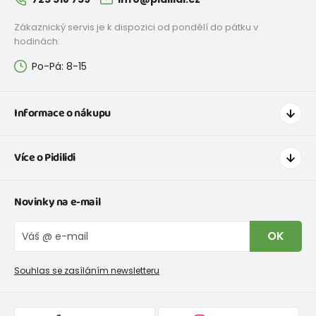
Zákaznický servis je k dispozici od pondělí do pátku v
hodinách:
Po-Pá: 8-15
Informace o nákupu
Jak nakupovat
Více o Pidilidi
Doprava a platba
Tabulka velikostí oblečení
Kontakt
Novinky na e-mail
Tabulka velikostí obuvi
O nás
Vrácení zboží a reklamace
Blog
OK
Reklamační řád
Velkoobchod PiDiLiDi
Nevyzvednutá objednávka na dobírku
Affiliate program
Souhlas se zasíláním newsletteru
Podmínky akce a slevové kódy
Dárkové poukazy
Kolekce zboží