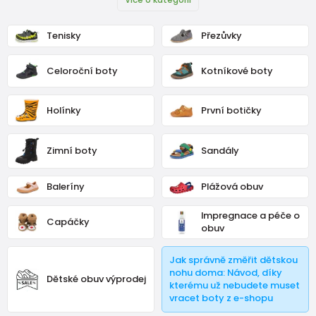
Tenisky
Přezůvky
Celoroční boty
Kotníkové boty
Holínky
První botičky
Zimní boty
Sandály
Baleríny
Plážová obuv
Impregnace a péče o
Capáčky
obuv
Jak správně změřit dětskou
nohu doma: Návod, díky
Dětské obuv výprodej
kterému už nebudete muset
vracet boty z e-shopu