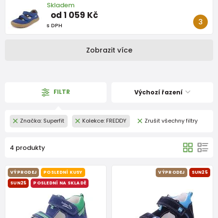
Skladem
od 1 059 Kč
s DPH
Zobrazit více
FILTR
Výchozí řazení
Značka: Superfit
Kolekce: FREDDY
Zrušit všechny filtry
4 produkty
VÝPRODEJ
POSLEDNÍ KUSY
VÝPRODEJ
SUN25
SUN25
POSLEDNÍ NA SKLADĚ