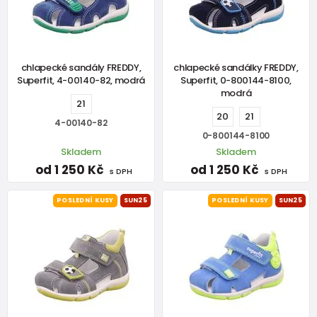
chlapecké sandály FREDDY,
chlapecké sandálky FREDDY,
Superfit, 4-00140-82, modrá
Superfit, 0-800144-8100,
modrá
21
20
21
4-00140-82
0-800144-8100
Skladem
Skladem
od 1 250 Kč
od 1 250 Kč
s DPH
s DPH
POSLEDNÍ KUSY
SUN25
POSLEDNÍ KUSY
SUN25