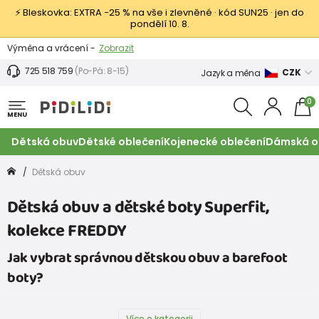
⚡ Bleskovka: EXTRA −25 % na vše i zlevněné · kód SUN25 · jen do
pondělí 10. 8.
Výměna a vrácení -
Zobrazit
Sleva 100 Kč na první nákup -
Podmínky
725 518 759
(Po-Pá: 8-15)
CZK
Jazyk a měna
0
MENU
Dětská obuv
Dětské oblečení
Kojenecké oblečení
Dámská o
Dětská obuv
Dětská obuv a dětské boty Superfit,
kolekce FREDDY
Jak vybrat správnou dětskou obuv a barefoot
boty?
Více o kategorii