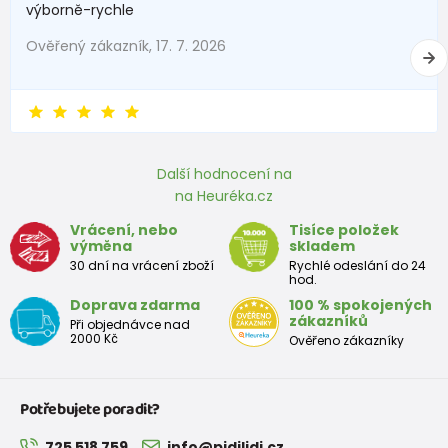
výborně-rychle
Ověřený zákazník, 17. 7. 2026
Další hodnocení na
na Heuréka.cz
Vrácení, nebo
Tisíce položek
výměna
skladem
30 dní na vrácení zboží
Rychlé odeslání do 24
hod.
Doprava zdarma
100 % spokojených
zákazníků
Při objednávce nad
2000 Kč
Ověřeno zákazníky
Potřebujete poradit?
725 518 759
info@pidilidi.cz