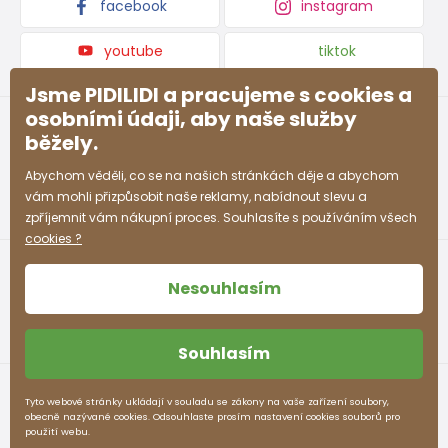
facebook
instagram
youtube
tiktok
Jsme PIDILIDI a pracujeme s cookies a
osobními údaji, aby naše služby
běžely.
Abychom věděli, co se na našich stránkách děje a abychom
vám mohli přizpůsobit naše reklamy, nabídnout slevu a
zpříjemnit vám nákupní proces. Souhlasíte s používáním všech
cookies ?
Nesouhlasím
Souhlasím
Obchodní podmínky
Ochrana osobních údajů
Tyto webové stránky ukládají v souladu se zákony na vaše zařízení soubory,
obecně nazývané cookies. Odsouhlaste prosím nastavení cookies souborů pro
pidilidi.cz © 2026. Webdesign
Litvanyi.sk
.
použití webu.
E-shop vytvořila