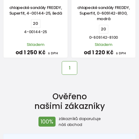
chlapecké sandály FREDDY,
chlapecké sandály FREDDY,
Superfit, 4-00144-25, šedá
Superfit, 0-609142-8100,
modrá
20
20
4-00144-25
0-609142-8100
Skladem
Skladem
od 1 250 Kč
od 1 220 Kč
s DPH
s DPH
1
Ověřeno
našimi zákazníky
zákazníků doporučuje
100%
náš obchod