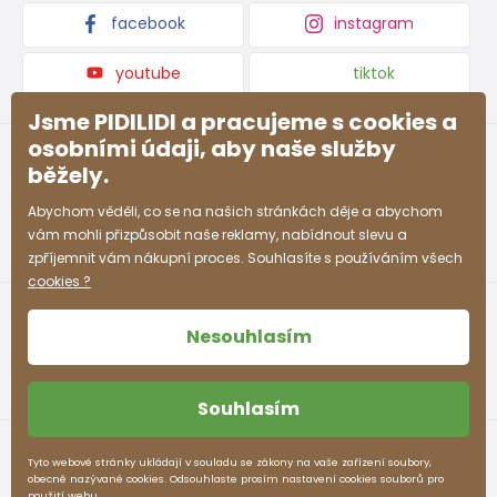
Kolekce zboží
facebook
instagram
12-13 let
152 - 158
78 - 82
65 - 66
83 - 86
youtube
tiktok
Jsme PIDILIDI a pracujeme s cookies a
Přibližná tabulka velikostí chlapec
osobními údaji, aby naše služby
Velikost (cm)
Výška (cm)
Prsa (cm)
Pás (cm)
běžely.
Abychom věděli, co se na našich stránkách děje a abychom
3-4 roky
98 - 104
55 - 57
53 - 54
vám mohli přizpůsobit naše reklamy, nabídnout slevu a
zpříjemnit vám nákupní proces. Souhlasíte s používáním všech
4-5 let
104 - 110
57 - 59
54 - 55
cookies ?
5-6 let
110 - 116
59 - 61
55 - 57
Nesouhlasím
7-8 let
122 - 128
63 - 66
58 - 60
8-9 let
128 - 134
66 - 69
60 - 62
Souhlasím
9-10 let
134 - 140
69 - 72
62 - 64
Obchodní podmínky
Ochrana osobních údajů
Tyto webové stránky ukládají v souladu se zákony na vaše zařízení soubory,
obecně nazývané cookies. Odsouhlaste prosím nastavení cookies souborů pro
10-11 let
140 - 146
72 - 75
64 - 66
pidilidi.cz © 2026. Webdesign
Litvanyi.sk
.
použití webu.