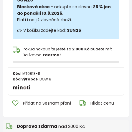
Blesková akce
- nakupte se slevou
25 % jen
do pondělí 10.8.2026.
Platí i na již zlevněné zboží.
👉 V košíku zadejte kód:
SUN25
Pokud nakoupíte ještě za
2 000 Kč
budete mít
Balíkovna
zdarma!
Kód
:
MT0818-11
Kód výrobce
:
BOW 8
Přidat na Seznam přání
Hlídat cenu
Doprava zdarma
nad 2000 Kč