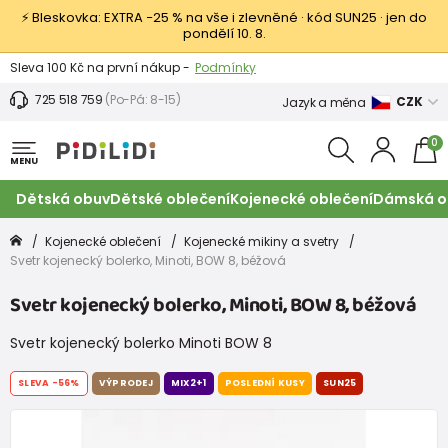
⚡ Bleskovka: EXTRA −25 % na vše i zlevněné · kód SUN25 · jen do
pondělí 10. 8.
Výměna a vrácení -
Zobrazit
Sleva 100 Kč na první nákup -
Podmínky
725 518 759
(Po-Pá: 8-15)
CZK
Jazyk a měna
0
MENU
Dětská obuv
Dětské oblečení
Kojenecké oblečení
Dámská o
Kojenecké oblečení
Kojenecké mikiny a svetry
Svetr kojenecký bolerko, Minoti, BOW 8, béžová
Svetr kojenecký bolerko, Minoti, BOW 8, béžová
Svetr kojenecký bolerko Minoti BOW 8
SLEVA
-56%
VÝPRODEJ
MIX2+1
POSLEDNÍ KUSY
SUN25