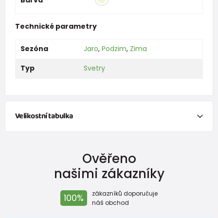
Technické parametry
Sezóna
Jaro
,
Podzim
,
Zima
Typ
Svetry
Velikostní tabulka
NEWBORN
Ověřeno
Velikost
Výška (cm)
váha (kg)
našimi zákazníky
New Baby
do 50
do 3,4
zákazníků doporučuje
100%
Do 1 měsíce
do 56
do 4,5
náš obchod