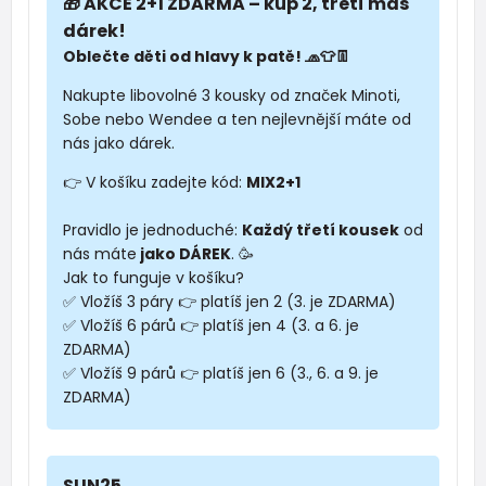
🎁 AKCE 2+1 ZDARMA – kup 2, třetí máš
dárek!
Oblečte děti od hlavy k patě! 🧢👕👖
Nakupte libovolné 3 kousky od značek Minoti,
Sobe nebo Wendee a ten nejlevnější máte od
nás jako dárek.
👉 V košíku zadejte kód:
MIX2+1
Pravidlo je jednoduché:
Každý třetí kousek
od
nás máte
jako DÁREK
. 🥳
Jak to funguje v košíku?
✅ Vložíš 3 páry 👉 platíš jen 2 (3. je ZDARMA)
✅ Vložíš 6 párů 👉 platíš jen 4 (3. a 6. je
ZDARMA)
✅ Vložíš 9 párů 👉 platíš jen 6 (3., 6. a 9. je
ZDARMA)
SUN25