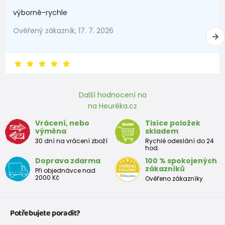
1 - 3 měsíců
56 - 62
4,5 - 6
výborně-rychle
3 - 6 měsíců
62 -68
6 - 8
Ověřený zákazník, 17. 7. 2026
6 - 9 měsíců
68 -74
8 - 9,5
9 - 12 měsíců
74-80
9,5 - 11
Další hodnocení na
Přibližná tabulka velikostí batole
na Heuréka.cz
Výška
Prsa
pás
boky
Vrácení, nebo
Tisíce položek
Velikost
výměna
skladem
(cm)
(cm)
(cm)
(cm)
30 dní na vrácení zboží
Rychlé odeslání do 24
hod.
12
68 - 80
49
47
52
Doprava zdarma
100 % spokojených
měsíců
zákazníků
Při objednávce nad
2000 Kč
Ověřeno zákazníky
18
80 - 86
51
49
54
měsíců
Potřebujete poradit?
2 roky
86 - 92
53
51
56