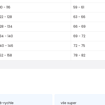
10 - 116
59 - 61
122 - 128
63 - 66
128 - 134
66 - 69
134 - 140
69 - 72
140 - 146
72 - 75
152 - 158
78 - 82
ě-rychle
vše super