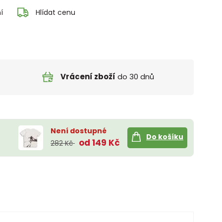
í
Hlídat cenu
Vrácení zboží
do 30 dnů
Není dostupné
Do košíku
od 149 Kč
282 Kč