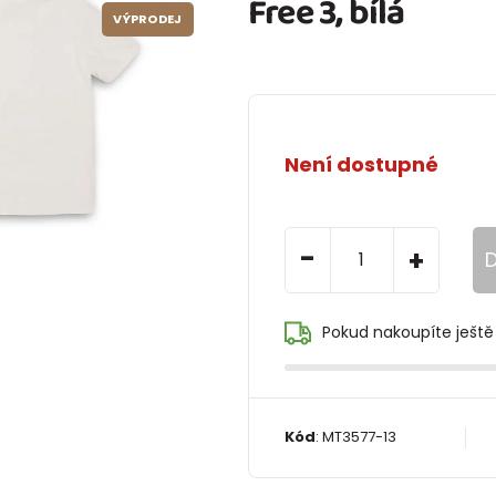
Free 3, bílá
VÝPRODEJ
Není dostupné
-
+
D
Pokud nakoupíte ještě
Kód
:
MT3577-13