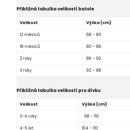
Přibližná tabulka velikostí batole
Velikost
Výška (cm)
12 měsíců
68 - 80
18 měsíců
80 - 86
2 roky
86 - 92
3 roky
92 - 98
Přibližná tabulka velikostí pro dívku
Velikost
Výška (cm)
3-4 roky
98 - 110
4-5 let
104 - 110