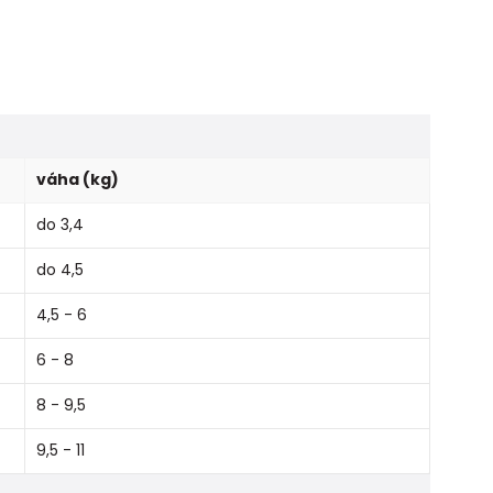
váha (kg)
do 3,4
do 4,5
4,5 - 6
6 - 8
8 - 9,5
9,5 - 11