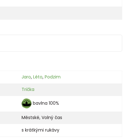
Jaro
,
Léto
,
Podzim
Trička
bavlna 100%
Městské
,
Volný čas
s krátkými rukávy