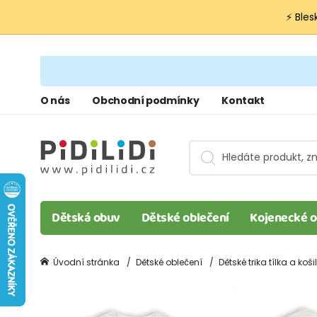
⚡ Bles
O nás
Obchodní podmínky
Kontakt
Dětská obuv
Dětské oblečení
Kojenecké o
Úvodní stránka
Dětské oblečení
Dětské trika tílka a koši