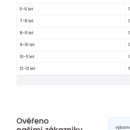
5-6 let
1
7-8 let
8-9 let
9-10 let
10-11 let
12-13 let
Ověřeno
výborn
našimi zákazníky