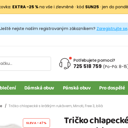
kovka:
EXTRA −25 %
na vše i zlevněné · kód
SUN25
· jen do pondělí
Ještě nejste naším registrovaným zákazníkem?
Zaregistrujte se
Potřebujete pomoci?
725 518 759
(Po-Pá: 8-15
blečení
Dámská obuv
Pánská obuv
Pro dospělé
le
Tričko chlapecké s krátkým rukávem, Minoti, Free 3, bílá
Tričko chlapecké
SLEVA
-47%