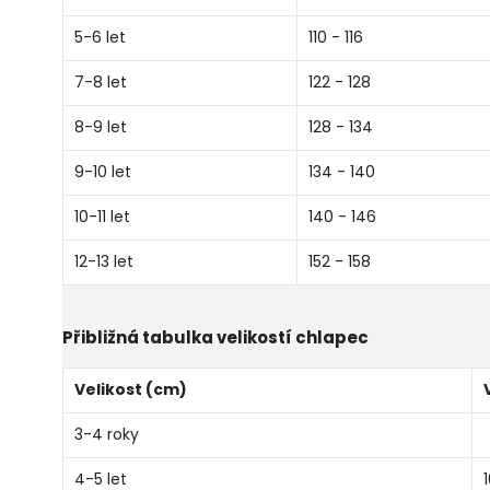
5-6 let
110 - 116
7-8 let
122 - 128
8-9 let
128 - 134
9-10 let
134 - 140
10-11 let
140 - 146
12-13 let
152 - 158
Přibližná tabulka velikostí chlapec
Velikost (cm)
3-4 roky
4-5 let