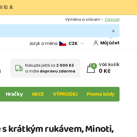
 10. 8.
Výměna a vrácení -
Zobrazit
Sleva 100 Kč na první nákup -
Podmínky
.
Můj účet
Jazyk a měna
CZK
Váš košík
Nakupte ještě za
2 000 Kč
0
0 Kč
)
a máte
dopravu zdarma
Hračky
AKCE
VÝPRODEJ
Promo kódy
 s krátkým rukávem, Minoti,