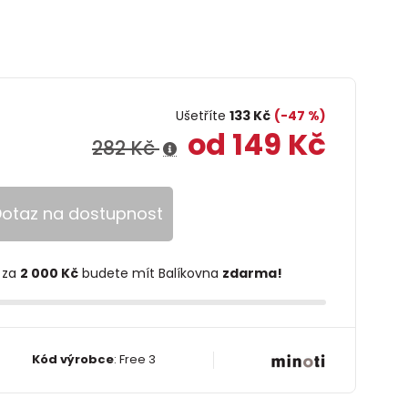
Ušetříte
133 Kč
(-47 %)
od 149 Kč
282 Kč
otaz na dostupnost
 za
2 000 Kč
budete mít Balíkovna
zdarma!
Kód výrobce
:
Free 3