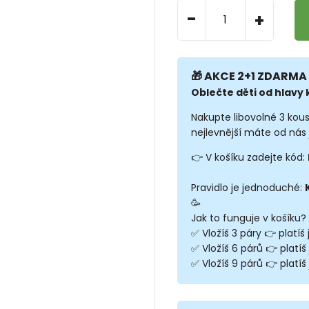
-
+
🎁 AKCE 2+1 ZDARMA 
Oblečte děti od hlavy k
Nakupte libovolné 3 kou
nejlevnější máte od nás 
👉 V košíku zadejte kód:
Pravidlo je jednoduché:
🥳
Jak to funguje v košíku?
✅ Vložíš 3 páry 👉 platíš
✅ Vložíš 6 párů 👉 platíš
✅ Vložíš 9 párů 👉 platíš 