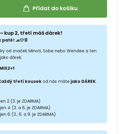
Přidat do košíku
– kup 2, třetí máš dárek!
 patě! 🧢👕👖
sky od značek Minoti, Sobe nebo Wendee a ten
jako dárek.
MIX2+1
Každý třetí kousek
od nás máte
jako DÁREK
.
 jen 2 (3. je ZDARMA)
 jen 4 (3. a 6. je ZDARMA)
jen 6 (3., 6. a 9. je ZDARMA)