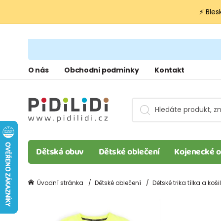
⚡ Bles
O nás
Obchodní podmínky
Kontakt
Dětská obuv
Dětské oblečení
Kojenecké o
Úvodní stránka
Dětské oblečení
Dětské trika tílka a koši