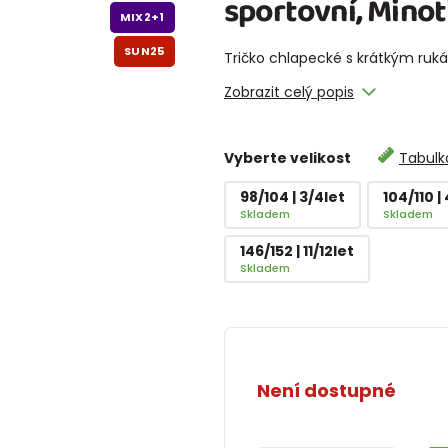
sportovní, Minoti
MIX2+1
SUN25
Tričko chlapecké s krátkým rukáv
Zobrazit celý popis
Vyberte velikost
Tabulka
98/104 | 3/4let
104/110 |
Skladem
Skladem
146/152 | 11/12let
Skladem
Není dostupné