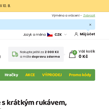
 10. 8.
Výměna a vrácení -
Zobrazit
Sleva 100 Kč na první nákup -
Podmínky
.
Můj účet
Jazyk a měna
CZK
Váš košík
Nakupte ještě za
2 000 Kč
0
0 Kč
)
a máte
dopravu zdarma
Hračky
AKCE
VÝPRODEJ
Promo kódy
é s krátkým rukávem,