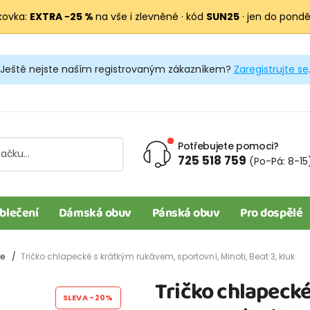
kovka:
EXTRA −25 %
na vše i zlevněné · kód
SUN25
· jen do pondělí
Ještě nejste naším registrovaným zákazníkem?
Zaregistrujte se
Potřebujete pomoci?
725 518 759
(Po-Pá: 8-15
blečení
Dámská obuv
Pánská obuv
Pro dospělé
le
Tričko chlapecké s krátkým rukávem, sportovní, Minoti, Beat 3, kluk
Tričko chlapeck
SLEVA
-20%