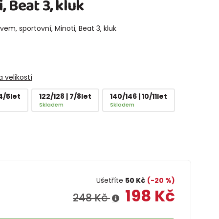
, Beat 3, kluk
em, sportovní, Minoti, Beat 3, kluk
 velikostí
 4/5let
122/128 | 7/8let
140/146 | 10/11let
Skladem
Skladem
Ušetříte
50 Kč
(-20 %)
198 Kč
248 Kč