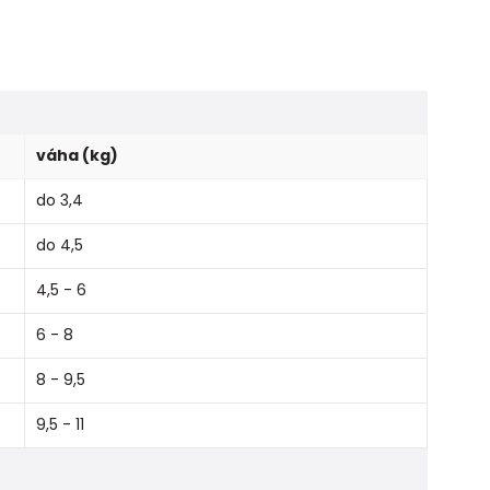
váha (kg)
do 3,4
do 4,5
4,5 - 6
6 - 8
8 - 9,5
9,5 - 11