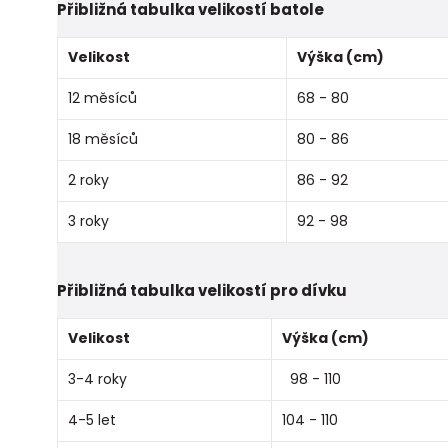
Přibližná tabulka velikostí batole
Velikost
Výška (cm)
12 měsíců
68 - 80
18 měsíců
80 - 86
2 roky
86 - 92
3 roky
92 - 98
Přibližná tabulka velikostí pro dívku
Velikost
Výška (cm)
3-4 roky
98 - 110
4-5 let
104 - 110