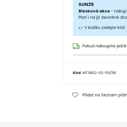
SUN25
Blesková akce
- nakup
Platí i na již zlevněné zbo
👉 V košíku zadejte kód:
Pokud nakoupíte ještě
Kód
:
MT3902-02-110/116
Přidat na Seznam přán