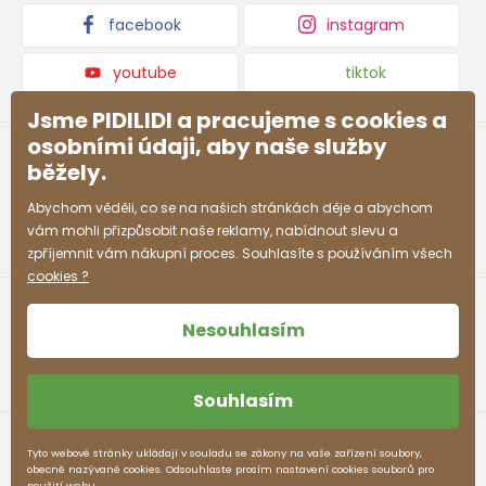
Kolekce zboží
facebook
instagram
youtube
tiktok
Jsme PIDILIDI a pracujeme s cookies a
osobními údaji, aby naše služby
běžely.
Abychom věděli, co se na našich stránkách děje a abychom
vám mohli přizpůsobit naše reklamy, nabídnout slevu a
zpříjemnit vám nákupní proces. Souhlasíte s používáním všech
cookies ?
Nesouhlasím
Souhlasím
Obchodní podmínky
Ochrana osobních údajů
Tyto webové stránky ukládají v souladu se zákony na vaše zařízení soubory,
obecně nazývané cookies. Odsouhlaste prosím nastavení cookies souborů pro
pidilidi.cz © 2026. Webdesign
Litvanyi.sk
.
použití webu.