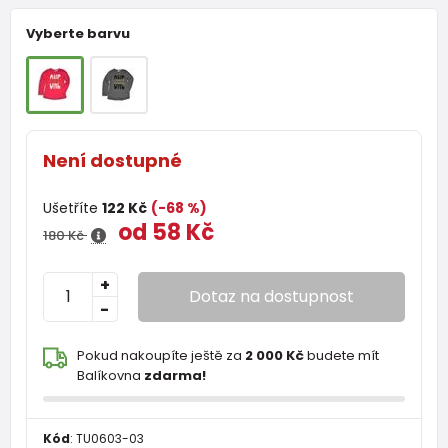
Vyberte barvu
Není dostupné
Ušetříte
122 Kč
(-68 %)
od 58 Kč
180 Kč
+
Dotaz na dostupnost
-
Pokud nakoupíte ještě za
2 000 Kč
budete mít
Balíkovna
zdarma!
Kód
:
TU0603-03