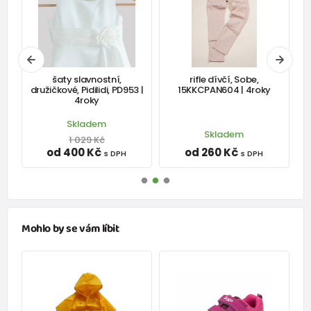
Doporučuje produkt
100%
Ok
šaty slavnostní,
rifle dívčí, Sobe,
družičkové, Pidilidi, PD953 |
15KKCPAN604 | 4roky
4roky
Skladem
Skladem
1 029 Kč
od 400 Kč
od 260 Kč
s DPH
s DPH
Mohlo by se vám líbit