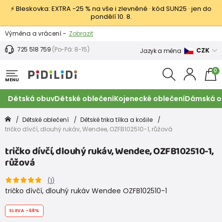
⚡ Bleskovka: EXTRA −25 % na vše i zlevněné · kód SUN25 · jen do
pondělí 10. 8.
Výměna a vrácení -
Zobrazit
Sleva 100 Kč na první nákup -
Podmínky
725 518 759
(Po-Pá: 8-15)
CZK
Jazyk a měna
0
MENU
Dětská obuv
Dětské oblečení
Kojenecké oblečení
Dámská o
Dětské oblečení
Dětské trika tílka a košile
tričko dívčí, dlouhý rukáv, Wendee, OZFB102510-1, růžová
tričko dívčí, dlouhý rukáv, Wendee, OZFB102510-1,
růžová
(
1
)
tričko dívčí, dlouhý rukáv Wendee OZFB102510-1
SLEVA
-68%