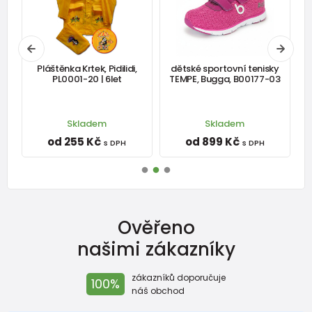
Pláštěnka Krtek, Pidilidi,
dětské sportovní tenisky
-
PL0001-20 | 6let
TEMPE, Bugga, B00177-03
Skladem
Skladem
od 255 Kč
od 899 Kč
s DPH
s DPH
Ověřeno
našimi zákazníky
zákazníků doporučuje
100%
náš obchod