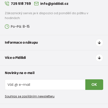
725 518 759
info@pidilidi.cz
Zákaznický servis je k dispozici od pondělí do pátku v
hodinách:
Po-Pá: 8-15
Informace o nákupu
Jak nakupovat
Více o Pidilidi
Doprava a platba
Tabulka velikostí oblečení
Kontakt
Novinky na e-mail
Tabulka velikostí obuvi
O nás
Vrácení zboží a reklamace
Blog
OK
Reklamační řád
Velkoobchod PiDiLiDi
Nevyzvednutá objednávka na dobírku
Affiliate program
Souhlas se zasíláním newsletteru
Podmínky akce a slevové kódy
Dárkové poukazy