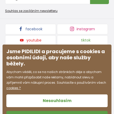
Reklamační řád
Velkoobchod PiDiLiDi
Nevyzvednutá objednávka na dobírku
Affiliate program
Souhlas se zasíláním newsletteru
Podmínky akce a slevové kódy
Dárkové poukazy
Kolekce zboží
facebook
instagram
youtube
tiktok
Jsme PIDILIDI a pracujeme s cookies a
osobními údaji, aby naše služby
běžely.
Abychom věděli, co se na našich stránkách děje a abychom
vám mohli přizpůsobit naše reklamy, nabídnout slevu a
zpříjemnit vám nákupní proces. Souhlasíte s používáním všech
cookies ?
Nesouhlasím