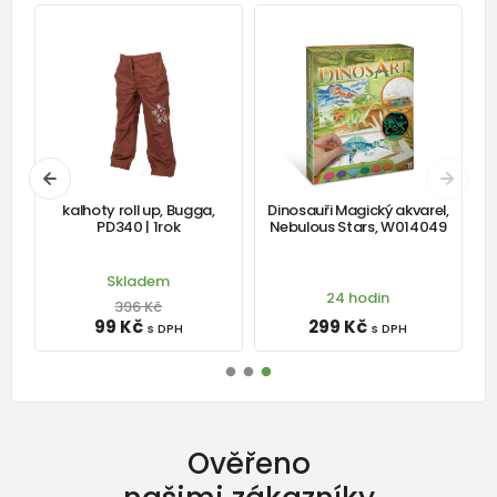
í
kalhoty roll up, Bugga,
Dinosauři Magický akvarel,
,
PD340 | 1rok
Nebulous Stars, W014049
Skladem
24 hodin
396 Kč
99 Kč
299 Kč
s DPH
s DPH
Ověřeno