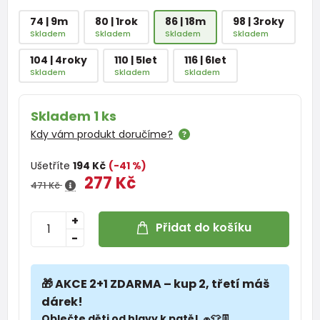
74 | 9m
80 | 1rok
86 | 18m
98 | 3roky
Skladem
Skladem
Skladem
Skladem
104 | 4roky
110 | 5let
116 | 6let
Skladem
Skladem
Skladem
Skladem 1 ks
Kdy vám produkt doručíme?
Ušetříte
194 Kč
(-41 %)
277 Kč
471 Kč
+
Přidat do košíku
-
🎁 AKCE 2+1 ZDARMA – kup 2, třetí máš
dárek!
Oblečte děti od hlavy k patě! 🧢👕👖