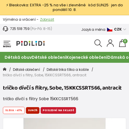
⚡ Bleskovka: EXTRA −25 % na vše i zlevněné · kód SUN25 · jen do
pondělí 10. 8.
Výměna a vrácení -
Zobrazit
Sleva 100 Kč na první nákup -
Podmínky
725 518 759
(Po-Pá: 8-15)
CZK
Jazyk a měna
0
MENU
Dětská obuv
Dětské oblečení
Kojenecké oblečení
Dámská o
Dětské oblečení
Dětské trika tílka a košile
tričko dívčí s flitry, Sobe, 15KKCSSRT566, antracit
tričko dívčí s flitry, Sobe, 15KKCSSRT566, antracit
tričko dívčí s flitry Sobe 15KKCSSRT566
SLEVA
-41%
SUN25
POSLEDNÍ NA SKLADĚ