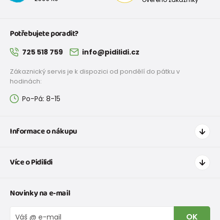
Potřebujete poradit?
725 518 759
info@pidilidi.cz
Zákaznický servis je k dispozici od pondělí do pátku v
hodinách:
Po-Pá: 8-15
Informace o nákupu
Jak nakupovat
Více o Pidilidi
Doprava a platba
Tabulka velikostí oblečení
Kontakt
Novinky na e-mail
Tabulka velikostí obuvi
O nás
Vrácení zboží a reklamace
Blog
OK