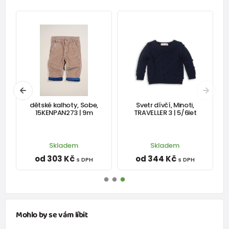
dětské kalhoty, Sobe,
Svetr dívčí, Minoti,
15KENPAN273 | 9m
TRAVELLER 3 | 5/6let
Skladem
Skladem
od 303 Kč
od 344 Kč
s DPH
s DPH
Mohlo by se vám líbit