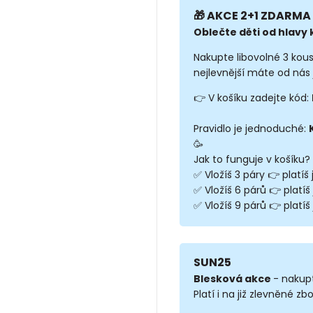
🎁 AKCE 2+1 ZDARMA 
Oblečte děti od hlavy k
Nakupte libovolné 3 kou
nejlevnější máte od nás 
👉 V košíku zadejte kód:
Pravidlo je jednoduché:
🥳
Jak to funguje v košíku?
✅ Vložíš 3 páry 👉 platíš
✅ Vložíš 6 párů 👉 platíš
✅ Vložíš 9 párů 👉 platíš 
SUN25
Blesková akce
- nakup
Platí i na již zlevněné zbo