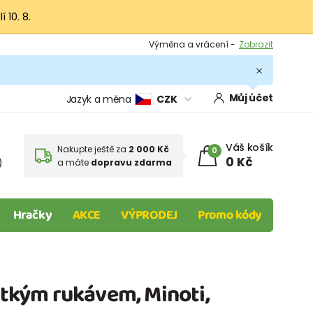
 10. 8.
Výměna a vrácení -
Zobrazit
Sleva 100 Kč na první nákup -
Podmínky
.
Můj účet
Jazyk a měna
CZK
Váš košík
Nakupte ještě za
2 000 Kč
0
0 Kč
)
a máte
dopravu zdarma
Hračky
AKCE
VÝPRODEJ
Promo kódy
rátkým rukávem, Minoti,