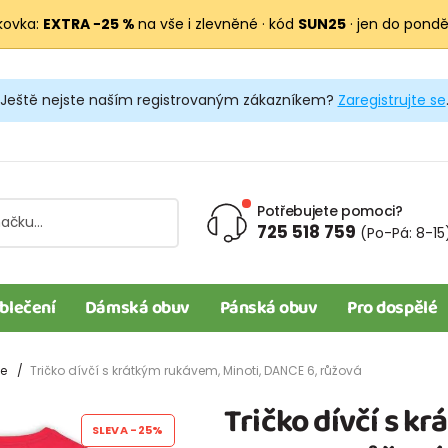
kovka:
EXTRA −25 %
na vše i zlevněné · kód
SUN25
· jen do pondělí
Ještě nejste naším registrovaným zákazníkem?
Zaregistrujte se
Potřebujete pomoci?
725 518 759
(Po-Pá: 8-15
blečení
Dámská obuv
Pánská obuv
Pro dospělé
le
Tričko dívčí s krátkým rukávem, Minoti, DANCE 6, růžová
Tričko dívčí s k
SLEVA
-25%