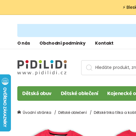
⚡ Bles
O nás
Obchodní podmínky
Kontakt
Dětská obuv
Dětské oblečení
Kojenecké o
Úvodní stránka
Dětské oblečení
Dětské trika tílka a koši