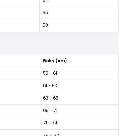
54
56
58
Boky (cm)
58 - 61
61 - 63
63 - 65
68 - 71
71 - 74
74 - 77