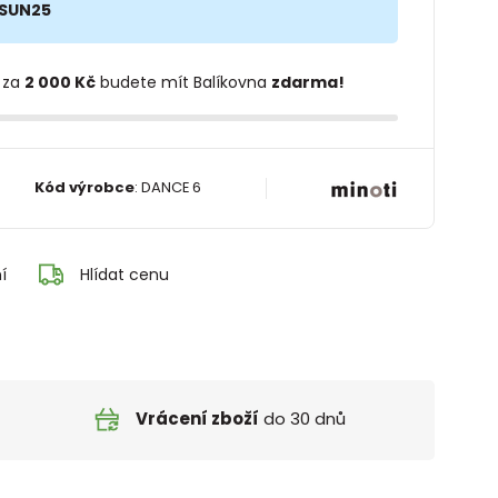
SUN25
 za
2 000 Kč
budete mít Balíkovna
zdarma!
Kód výrobce
:
DANCE 6
í
Hlídat cenu
Vrácení zboží
do 30 dnů