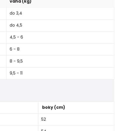
váha (kg)
do 3,4
do 4,5
4,5 - 6
6 - 8
8 - 9,5
9,5 - 11
boky (cm)
52