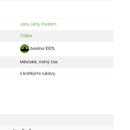
Jaro
,
Léto
,
Podzim
Trička
bavlna 100%
Městské
,
Volný čas
s krátkými rukávy