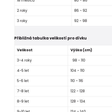
18 měsíců
80 - 86
2 roky
86 - 92
3 roky
92 - 98
Přibližná tabulka velikostí pro dívku
Velikost
Výška (cm)
3-4 roky
98 - 110
4-5 let
104 - 110
5-6 let
110 - 116
7-8 let
122 - 128
8-9 let
128 - 134
9-10 let
134 - 140