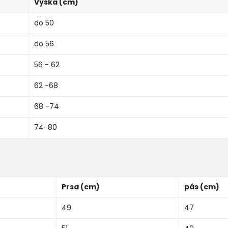
Výška (cm)
do 50
do 56
56 - 62
62 -68
68 -74
74-80
Prsa (cm)
pás (cm)
49
47