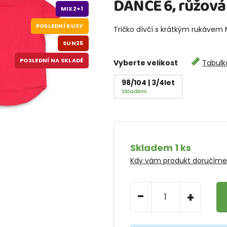
DANCE 6, růžová
MIX2+1
POSLEDNÍ KUSY
Tričko dívčí s krátkým rukávem 
SUN25
POSLEDNÍ NA SKLADĚ
Vyberte velikost
Tabulka
98/104 | 3/4let
Skladem
Skladem 1 ks
Kdy vám produkt doručím
-
+