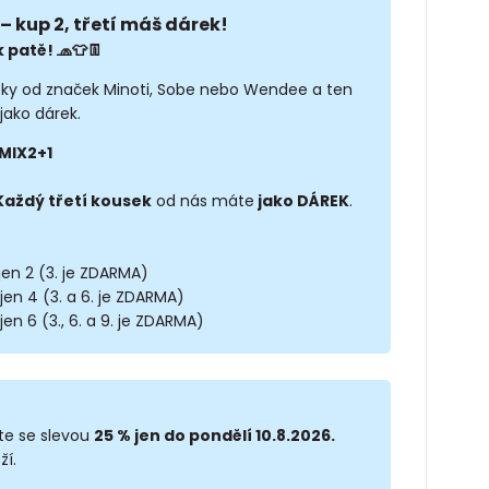
– kup 2, třetí máš dárek!
 patě! 🧢👕👖
sky od značek Minoti, Sobe nebo Wendee a ten
jako dárek.
MIX2+1
Každý třetí kousek
od nás máte
jako DÁREK
.
 jen 2 (3. je ZDARMA)
 jen 4 (3. a 6. je ZDARMA)
jen 6 (3., 6. a 9. je ZDARMA)
te se slevou
25 % jen do pondělí 10.8.2026.
ží.