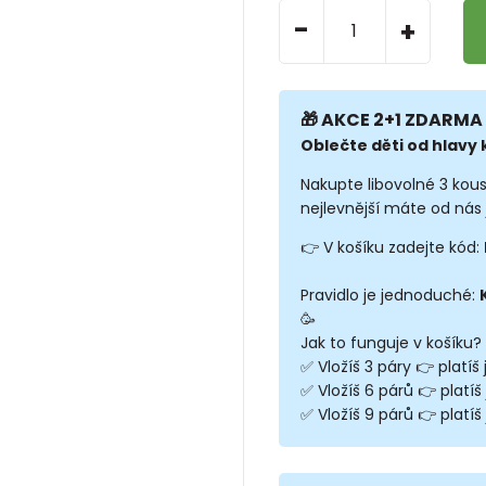
-
+
🎁 AKCE 2+1 ZDARMA 
Oblečte děti od hlavy k
Nakupte libovolné 3 kou
nejlevnější máte od nás 
👉 V košíku zadejte kód:
Pravidlo je jednoduché:
🥳
Jak to funguje v košíku?
✅ Vložíš 3 páry 👉 platíš
✅ Vložíš 6 párů 👉 platíš
✅ Vložíš 9 párů 👉 platíš 