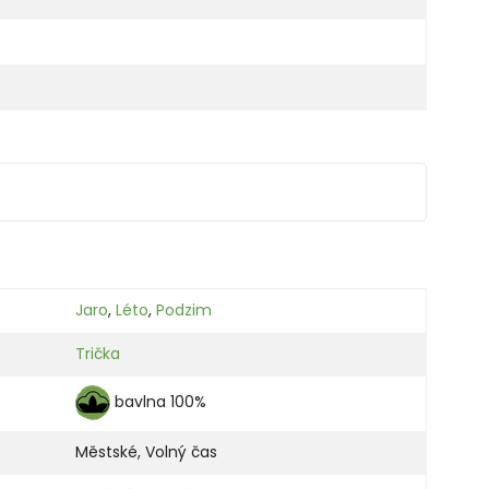
Jaro
,
Léto
,
Podzim
Trička
bavlna 100%
Městské
,
Volný čas