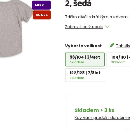
2, šedá
MIX2+1
SUN25
Tričko dívčí s krátkým rukávem, 
Zobrazit celý popis
Vyberte velikost
Tabulka
98/104 | 3/4let
104/110 |
Skladem
Skladem
122/128 | 7/8let
Skladem
Skladem > 3 ks
Kdy vám produkt doručím