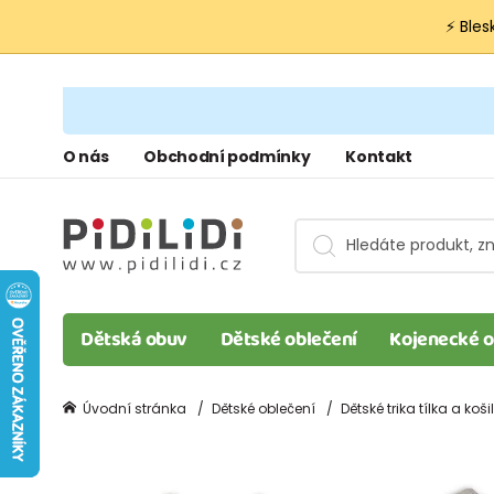
⚡ Bles
O nás
Obchodní podmínky
Kontakt
Dětská obuv
Dětské oblečení
Kojenecké o
Úvodní stránka
Dětské oblečení
Dětské trika tílka a koši