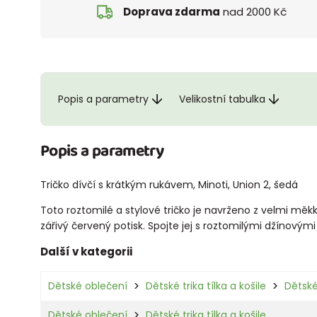
Doprava zdarma
nad 2000 Kč
Popis a parametry
Velikostní tabulka
Popis a parametry
Tričko dívčí s krátkým rukávem, Minoti, Union 2, šedá
Toto roztomilé a stylové tričko je navrženo z velmi měk
zářivý červený potisk. Spojte jej s roztomilými džínovým
Další v kategorii
Dětské oblečení
Dětské trika tílka a košile
Dětské
Dětské oblečení
Dětské trika tílka a košile