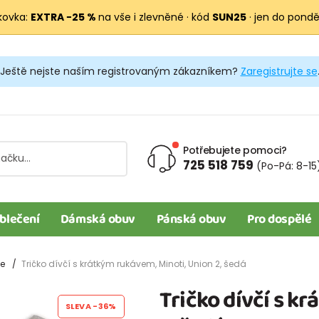
kovka:
EXTRA −25 %
na vše i zlevněné · kód
SUN25
· jen do pondělí
Ještě nejste naším registrovaným zákazníkem?
Zaregistrujte se
Potřebujete pomoci?
725 518 759
(Po-Pá: 8-15
blečení
Dámská obuv
Pánská obuv
Pro dospělé
le
Tričko dívčí s krátkým rukávem, Minoti, Union 2, šedá
Tričko dívčí s k
SLEVA
-36%