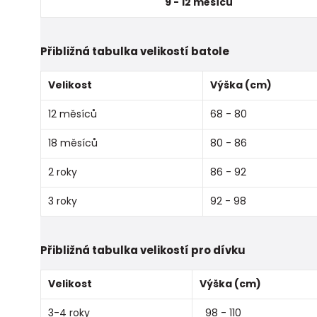
9 - 12 měsíců
Přibližná tabulka velikostí batole
Velikost
Výška (cm)
12 měsíců
68 - 80
18 měsíců
80 - 86
2 roky
86 - 92
3 roky
92 - 98
Přibližná tabulka velikostí pro dívku
Velikost
Výška (cm)
3-4 roky
98 - 110