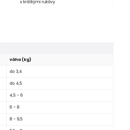
s krátkými rukávy
váha (kg)
do 3,4
do 4,5
4,5 - 6
6 - 8
8 - 9,5