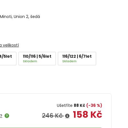
Minoti, Union 2, šedá
 velikostí
 4/5let
110/116 | 5/6let
116/122 | 6/7let
Skladem
Skladem
Ušetříte
88 Kč
(-36 %)
158 Kč
246 Kč
e?