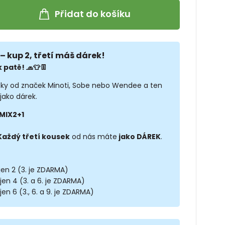
Přidat do košíku
– kup 2, třetí máš dárek!
 patě! 🧢👕👖
sky od značek Minoti, Sobe nebo Wendee a ten
jako dárek.
MIX2+1
Každý třetí kousek
od nás máte
jako DÁREK
.
 jen 2 (3. je ZDARMA)
 jen 4 (3. a 6. je ZDARMA)
jen 6 (3., 6. a 9. je ZDARMA)