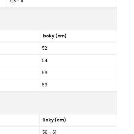
9,5 - 11
boky (cm)
52
54
56
58
Boky (cm)
58 - 61