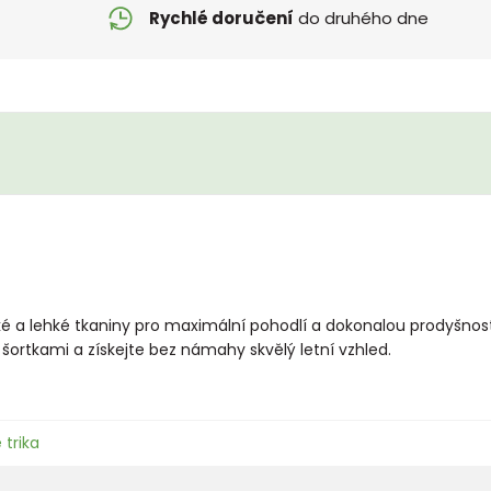
Rychlé doručení
do druhého dne
ké a lehké tkaniny pro maximální pohodlí a dokonalou prodyšnost.
i šortkami a získejte bez námahy skvělý letní vzhled.
 trika