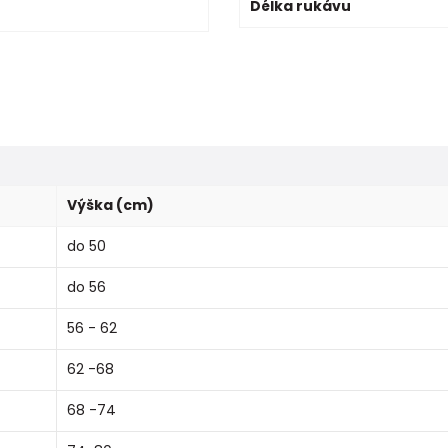
Délka rukávu
Výška (cm)
do 50
do 56
56 - 62
62 -68
68 -74