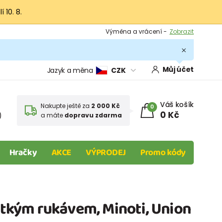
 10. 8.
Výměna a vrácení -
Zobrazit
Sleva 100 Kč na první nákup -
Podmínky
.
Můj účet
Jazyk a měna
CZK
Váš košík
Nakupte ještě za
2 000 Kč
0
0 Kč
)
a máte
dopravu zdarma
Hračky
AKCE
VÝPRODEJ
Promo kódy
rátkým rukávem, Minoti, Union