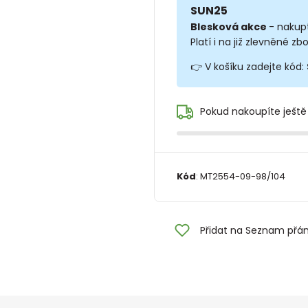
SUN25
Blesková akce
- nakup
Platí i na již zlevněné zbo
👉 V košíku zadejte kód:
Pokud nakoupíte ještě
Kód
:
MT2554-09-98/104
Přidat na Seznam přán