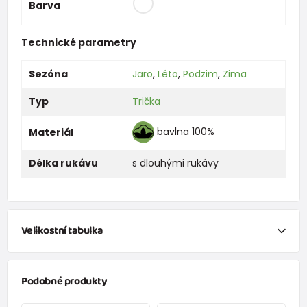
Barva
Technické parametry
Sezóna
Jaro
,
Léto
,
Podzim
,
Zima
Typ
Trička
bavlna 100%
Materiál
Délka rukávu
s dlouhými rukávy
Velikostní tabulka
NEWBORN
Podobné produkty
Velikost
Výška (cm)
váha (kg)