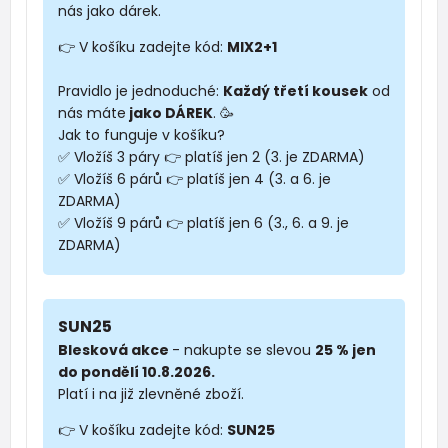
nás jako dárek.
👉 V košíku zadejte kód:
MIX2+1
Pravidlo je jednoduché:
Každý třetí kousek
od
nás máte
jako DÁREK
. 🥳
Jak to funguje v košíku?
✅ Vložíš 3 páry 👉 platíš jen 2 (3. je ZDARMA)
✅ Vložíš 6 párů 👉 platíš jen 4 (3. a 6. je
ZDARMA)
✅ Vložíš 9 párů 👉 platíš jen 6 (3., 6. a 9. je
ZDARMA)
SUN25
Blesková akce
- nakupte se slevou
25 % jen
do pondělí 10.8.2026.
Platí i na již zlevněné zboží.
👉 V košíku zadejte kód:
SUN25