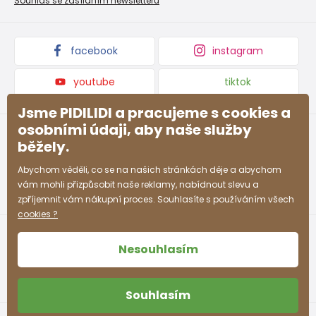
Souhlas se zasíláním newsletteru
Podmínky akce a slevové kódy
Dárkové poukazy
Kolekce zboží
facebook
instagram
youtube
tiktok
Jsme PIDILIDI a pracujeme s cookies a
osobními údaji, aby naše služby
běžely.
Abychom věděli, co se na našich stránkách děje a abychom
vám mohli přizpůsobit naše reklamy, nabídnout slevu a
zpříjemnit vám nákupní proces. Souhlasíte s používáním všech
cookies ?
Nesouhlasím
Souhlasím