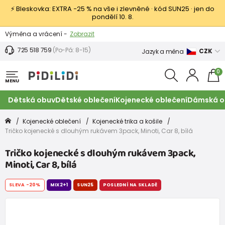
⚡ Bleskovka: EXTRA −25 % na vše i zlevněné · kód SUN25 · jen do
pondělí 10. 8.
Výměna a vrácení -
Zobrazit
Sleva 100 Kč na první nákup -
Podmínky
725 518 759
(Po-Pá: 8-15)
CZK
Jazyk a měna
0
MENU
Dětská obuv
Dětské oblečení
Kojenecké oblečení
Dámská o
Kojenecké oblečení
Kojenecké trika a košile
Tričko kojenecké s dlouhým rukávem 3pack, Minoti, Car 8, bílá
Tričko kojenecké s dlouhým rukávem 3pack,
Minoti, Car 8, bílá
SLEVA
-20%
MIX2+1
SUN25
POSLEDNÍ NA SKLADĚ