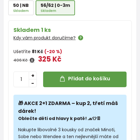
50 | NB
56/62 | 0-3m
Skladem
Skladem
Skladem 1 ks
Kdy vám produkt doručíme?
Ušetříte
81 Kč
(-20 %)
325 Kč
406 Kč
+
Přidat do košíku
-
🎁 AKCE 2+1 ZDARMA – kup 2, třetí máš
dárek!
Oblečte děti od hlavy k patě! 🧢👕👖
Nakupte libovolné 3 kousky od značek Minoti,
Sobe nebo Wendee a ten nejlevnější máte od