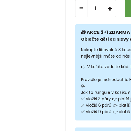
-
+
🎁 AKCE 2+1 ZDARMA 
Oblečte děti od hlavy k
Nakupte libovolné 3 kou
nejlevnější máte od nás 
👉 V košíku zadejte kód:
Pravidlo je jednoduché:
🥳
Jak to funguje v košíku?
✅ Vložíš 3 páry 👉 platíš
✅ Vložíš 6 párů 👉 platíš
✅ Vložíš 9 párů 👉 platíš 