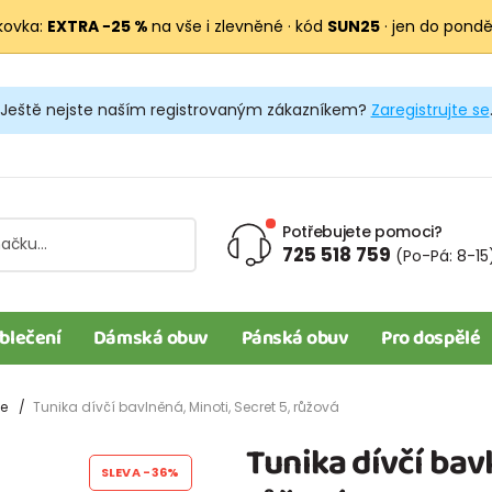
kovka:
EXTRA −25 %
na vše i zlevněné · kód
SUN25
· jen do pondělí
Ještě nejste naším registrovaným zákazníkem?
Zaregistrujte se
Potřebujete pomoci?
725 518 759
(Po-Pá: 8-15
blečení
Dámská obuv
Pánská obuv
Pro dospělé
le
Tunika dívčí bavlněná, Minoti, Secret 5, růžová
Tunika dívčí bavl
SLEVA
-36%