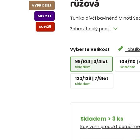
růžová
VÝPRODEJ
MIX2+1
Tunika dívčí bavlněná Minoti Se
SUN25
Zobrazit celý popis
Vyberte velikost
Tabulka
98/104 | 3/4let
104/110 |
Skladem
Skladem
122/128 | 7/8let
Skladem
Skladem > 3 ks
Kdy vám produkt doručím