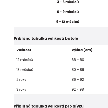
3 - 6 měsíců
6 - 9 měsíců
9 - 12 měsíců
Přibližná tabulka velikostí batole
Velikost
Výška (cm)
12 měsíců
68 - 80
18 měsíců
80 - 86
2 roky
86 - 92
3 roky
92 - 98
Přibližná tabulka velikostí pro dívku