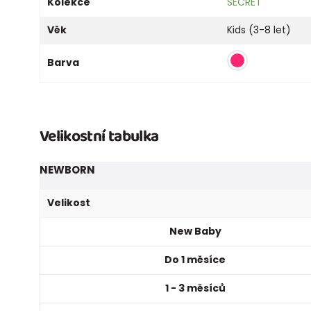
Kolekce
SECRET
Věk
Kids (3-8 let)
Barva
Velikostní tabulka
NEWBORN
Velikost
New Baby
Do 1 měsíce
1 - 3 měsíců