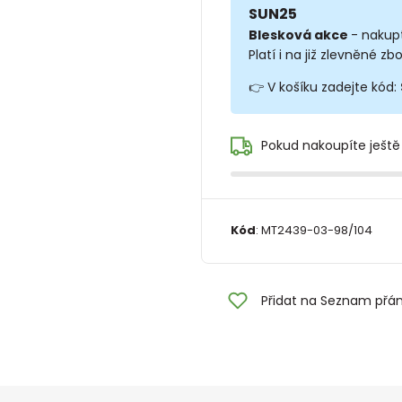
SUN25
Blesková akce
- nakup
Platí i na již zlevněné zbo
👉 V košíku zadejte kód:
Pokud nakoupíte ještě
Kód
:
MT2439-03-98/104
Přidat na Seznam přán