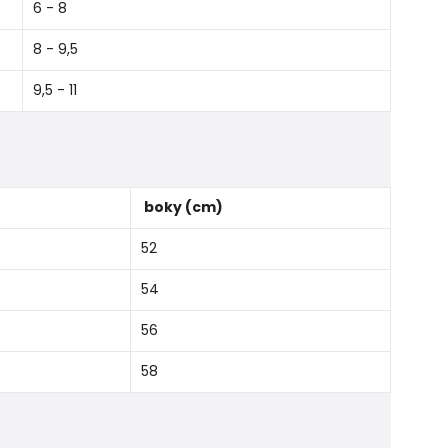
6 - 8
8 - 9,5
9,5 - 11
boky (cm)
52
54
56
58