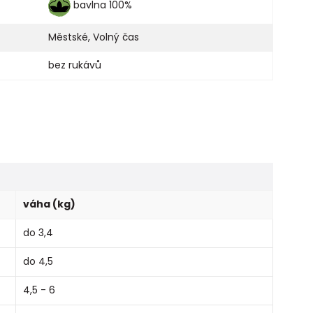
bavlna 100%
Městské
,
Volný čas
bez rukávů
váha (kg)
do 3,4
do 4,5
4,5 - 6