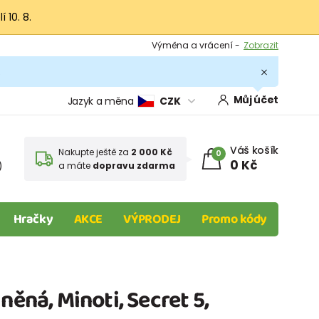
 10. 8.
Výměna a vrácení -
Zobrazit
Sleva 100 Kč na první nákup -
Podmínky
.
Můj účet
Jazyk a měna
CZK
Váš košík
Nakupte ještě za
2 000 Kč
0
0 Kč
)
a máte
dopravu zdarma
Hračky
AKCE
VÝPRODEJ
Promo kódy
něná, Minoti, Secret 5,