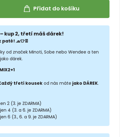
Přidat do košíku
– kup 2, třetí máš dárek!
 patě! 🧢👕👖
sky od značek Minoti, Sobe nebo Wendee a ten
jako dárek.
MIX2+1
Každý třetí kousek
od nás máte
jako DÁREK
.
 jen 2 (3. je ZDARMA)
 jen 4 (3. a 6. je ZDARMA)
jen 6 (3., 6. a 9. je ZDARMA)