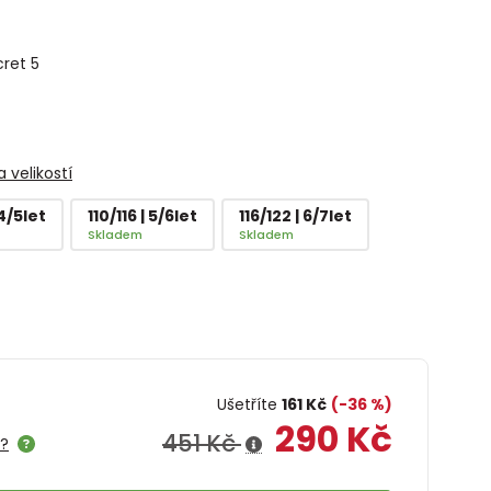
cret 5
 velikostí
 4/5let
110/116 | 5/6let
116/122 | 6/7let
Skladem
Skladem
Ušetříte
161 Kč
(-36 %)
290 Kč
451 Kč
e?