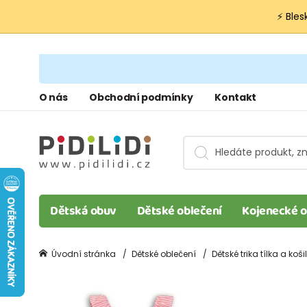
⚡ Bles
O nás
Obchodní podmínky
Kontakt
Dětská obuv
Dětské oblečení
Kojenecké o
Úvodní stránka
Dětské oblečení
Dětské trika tílka a koši