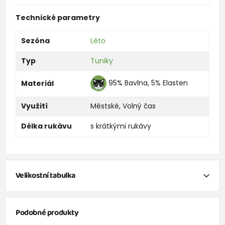
Technické parametry
Sezóna
Léto
Typ
Tuniky
95% Bavlna, 5% Elasten
Materiál
Využití
Městské
,
Volný čas
Délka rukávu
s krátkými rukávy
Velikostní tabulka
NEWBORN
Podobné produkty
Velikost
Výška (cm)
váha (kg)