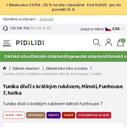
⚡ Bleskovka: EXTRA −25 % na vše i zlevněné · kód SUN25 · jen do
pondělí 10. 8.
Výměna a vrácení -
Zobrazit
Sleva 100 Kč na první nákup -
Podmínky
725 518 759
(Po-Pá: 8-15)
CZK
Jazyk a měna
0
MENU
Dětská obuv
Dětské oblečení
Kojenecké oblečení
Dámská o
Dětské oblečení
Dětské trika tílka a košile
Tunika dívčí s krátkým rukávem, Minoti, Funhouse 7, holka
Tunika dívčí s krátkým rukávem, Minoti, Funhouse
7, holka
Tunika dívčí s krátkým rukávem Minoti Funhouse 7
SLEVA
-36%
VÝPRODEJ
MIX2+1
SUN25
POSLEDNÍ NA SKLADĚ