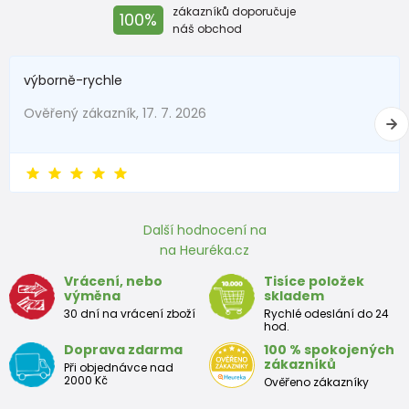
zákazníků doporučuje
100%
8-9 let
128 - 134
66 - 69
60 - 62
71 - 74
náš obchod
9-10 let
134 - 140
69 - 72
62 - 63
74 - 77
výborně-rychle
10-11 let
140 - 146
72 - 75
63 - 64
77 -80
Ověřený zákazník, 17. 7. 2026
12-13 let
152 - 158
78 - 82
65 - 66
83 - 86
Přibližná tabulka velikostí chlapec
Další hodnocení na
Velikost (cm)
Výška (cm)
Prsa (cm)
Pás (cm)
na Heuréka.cz
3-4 roky
98 - 104
55 - 57
53 - 54
Vrácení, nebo
Tisíce položek
výměna
skladem
30 dní na vrácení zboží
Rychlé odeslání do 24
4-5 let
104 - 110
57 - 59
54 - 55
hod.
Doprava zdarma
100 % spokojených
5-6 let
110 - 116
59 - 61
55 - 57
zákazníků
Při objednávce nad
2000 Kč
Ověřeno zákazníky
7-8 let
122 - 128
63 - 66
58 - 60