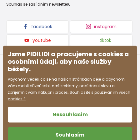
Nevyzvednutá objednávka na dobírku
Affiliate program
Souhlas se zasíláním newsletteru
Podmínky akce a slevové kódy
Dárkové poukazy
Kolekce zboží
facebook
instagram
youtube
tiktok
Jsme PIDILIDI a pracujeme s cookies a
osobními údaji, aby naše služby
běžely.
Abychom věděli, co se na našich stránkách děje a abychom
vám mohli přizpůsobit naše reklamy, nabídnout slevu a
zpříjemnit vám nákupní proces. Souhlasíte s používáním všech
cookies ?
Nesouhlasím
Souhlasím