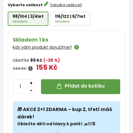
Vyberte velikost
Tabulka velikostí
98/104 | 3/4let
116/122 | 6/7let
Skladem
Skladem
Skladem 1 ks
Kdy vám produkt doručíme?
Ušetříte
89 Kč
(-36 %)
155 Kč
244 Kč
+
Přidat do košíku
-
🎁 AKCE 2+1 ZDARMA – kup 2, třetí máš
dárek!
Oblečte děti od hlavy k patě! 🧢👕👖