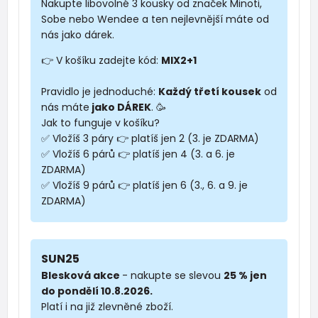
Nakupte libovolné 3 kousky od značek Minoti,
Sobe nebo Wendee a ten nejlevnější máte od
nás jako dárek.
👉 V košíku zadejte kód:
MIX2+1
Pravidlo je jednoduché:
Každý třetí kousek
od
nás máte
jako DÁREK
. 🥳
Jak to funguje v košíku?
✅ Vložíš 3 páry 👉 platíš jen 2 (3. je ZDARMA)
✅ Vložíš 6 párů 👉 platíš jen 4 (3. a 6. je
ZDARMA)
✅ Vložíš 9 párů 👉 platíš jen 6 (3., 6. a 9. je
ZDARMA)
SUN25
Blesková akce
- nakupte se slevou
25 % jen
do pondělí 10.8.2026.
Platí i na již zlevněné zboží.