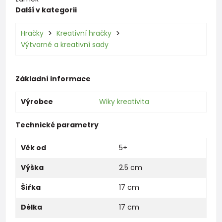
Další v kategorii
Hračky
Kreativní hračky
Výtvarné a kreativní sady
Základní informace
Výrobce
Wiky kreativita
Technické parametry
Věk od
5+
Výška
2.5 cm
Šířka
17 cm
Délka
17 cm