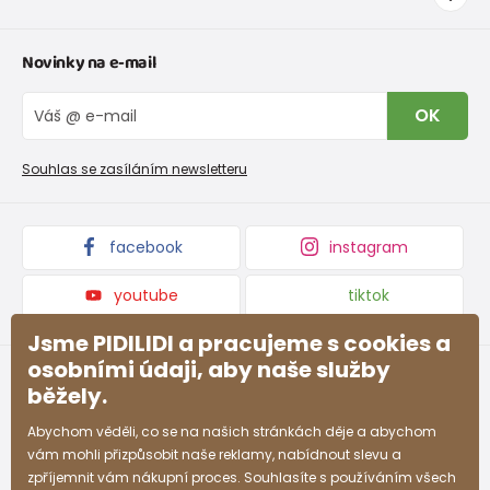
Tabulka velikostí oblečení
Kontakt
Novinky na e-mail
Tabulka velikostí obuvi
O nás
Vrácení zboží a reklamace
Blog
OK
Reklamační řád
Velkoobchod PiDiLiDi
Nevyzvednutá objednávka na dobírku
Affiliate program
Souhlas se zasíláním newsletteru
Podmínky akce a slevové kódy
Dárkové poukazy
Kolekce zboží
facebook
instagram
youtube
tiktok
Jsme PIDILIDI a pracujeme s cookies a
osobními údaji, aby naše služby
běžely.
Abychom věděli, co se na našich stránkách děje a abychom
vám mohli přizpůsobit naše reklamy, nabídnout slevu a
zpříjemnit vám nákupní proces. Souhlasíte s používáním všech