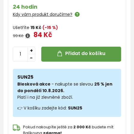
24 hodin
Kdy vám produkt doručíme?
Ušetříte
15 Kč
(-15 %)
84 Kč
99 Kč
+
Přidat do košíku
-
SUN25
Blesková akce
- nakupte se slevou
25 % jen
do pondělí 10.8.2026.
Platí i na již zlevněné zboží.
👉 V košíku zadejte kód:
SUN25
Pokud nakoupíte ještě za
2 000 Kč
budete mít
Balíkovna
zdarma!