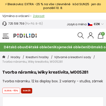
⚡ Bleskovka: EXTRA −25 % na vše i zlevněné · kód SUN25 · jen do
pondělí 10. 8.
Výměna a vrácení -
Zobrazit
Sleva 100 Kč na první nákup -
Podmínky
725 518 759
(Po-Pá: 8-15)
CZK
Jazyk a měna
0
MENU
Dětská obuv
Dětské oblečení
Kojenecké oblečení
Dámská o
Hračky
Kreativní hračky
Výtvarné a kreativní sady
Tvorba náramku, Wiky kreativita, W005281
Tvorba náramku, Wiky kreativita, W005281
Tvorba náramku. 12 ks display box. 2 varianty - stužka, zámek
SLEVA
-15%
SUN25