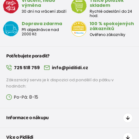
Vrácení, nebo
Tisíce položek
výměna
skladem
30 dní na vrácení zboží
Rychlé odeslání do 24
hod.
Doprava zdarma
100 % spokojených
zákazníků
Při objednávce nad
2000 Kč
Ověřeno zákazníky
Potřebujete poradit?
725 518 759
info@pidilidi.cz
Zákaznický servis je k dispozici od pondělí do pátku v
hodinách:
Po-Pá: 8-15
Informace o nákupu
Jak nakupovat
Více o Pidilidi
Doprava a platba