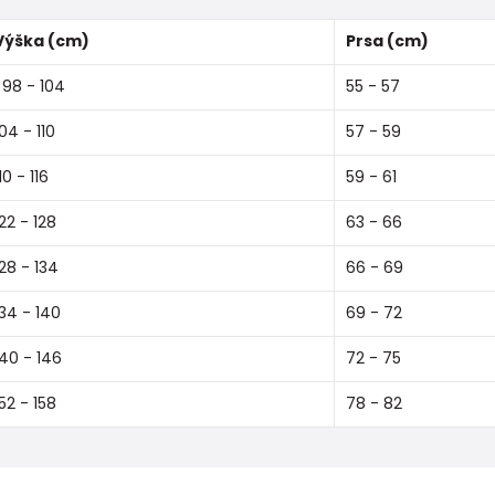
Výška (cm)
Prsa (cm)
98 - 104
55 - 57
104 - 110
57 - 59
10 - 116
59 - 61
122 - 128
63 - 66
128 - 134
66 - 69
134 - 140
69 - 72
140 - 146
72 - 75
152 - 158
78 - 82