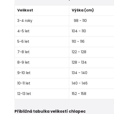
Velikost
Výška (cm)
3-4 roky
98 - 110
4-5 let
104 - 110
5-6 let
110 - 116
7-8 let
122 - 128
8-9 let
128 - 134
9-10 let
134 - 140
10-11 let
140 - 146
12-13 let
152 - 158
Přibližná tabulka velikostí chlapec