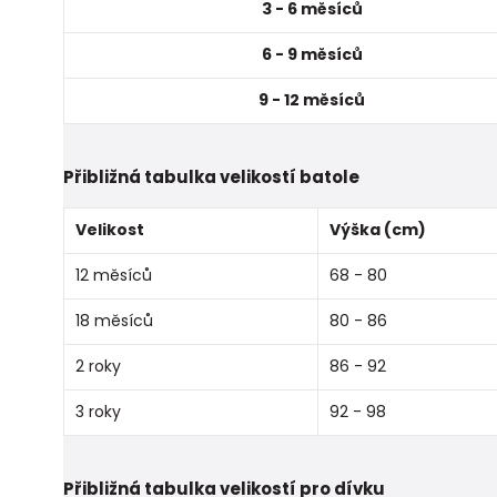
3 - 6 měsíců
6 - 9 měsíců
9 - 12 měsíců
Přibližná tabulka velikostí batole
Velikost
Výška (cm)
12 měsíců
68 - 80
18 měsíců
80 - 86
2 roky
86 - 92
3 roky
92 - 98
Přibližná tabulka velikostí pro dívku