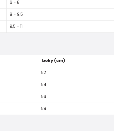
6 - 8
8 - 9,5
9,5 - 11
boky (cm)
52
54
56
58