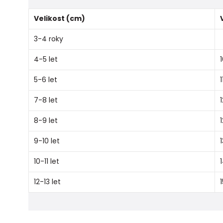
Velikost (cm)
3-4 roky
4-5 let
5-6 let
1
7-8 let
8-9 let
9-10 let
10-11 let
12-13 let