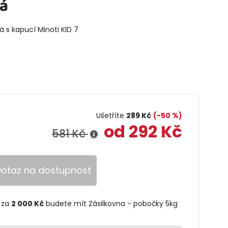
dá
 s kapucí Minoti KID 7
Ušetříte
289 Kč
(-50 %)
od 292 Kč
581 Kč
otaz na dostupnost
 za
2 000 Kč
budete mít Zásilkovna - pobočky 5kg