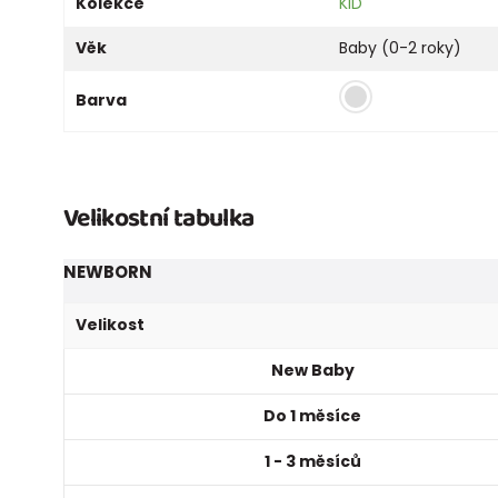
Kolekce
KID
Věk
Baby (0-2 roky)
Barva
Velikostní tabulka
NEWBORN
Velikost
New Baby
Do 1 měsíce
1 - 3 měsíců