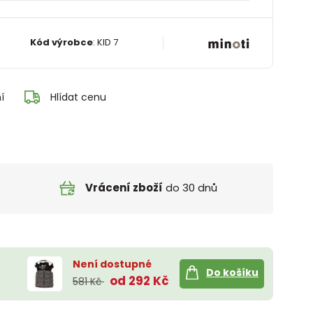
Kód výrobce
:
KID 7
í
Hlídat cenu
Vrácení zboží
do 30 dnů
Není dostupné
Do košíku
od 292 Kč
581 Kč