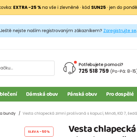
kovka:
EXTRA −25 %
na vše i zlevněné · kód
SUN25
· jen do pondělí
Ještě nejste naším registrovaným zákazníkem?
Zaregistrujte se
Potřebujete pomoci?
725 518 759
(Po-Pá: 8-15
blečení
Dámská obuv
Pánská obuv
Pro dospělé
 a bundy
Vesta chlapecká zimní prošívaná s kapucí, Minoti, KID 7, šed
Vesta chlapecká 
SLEVA
-50%