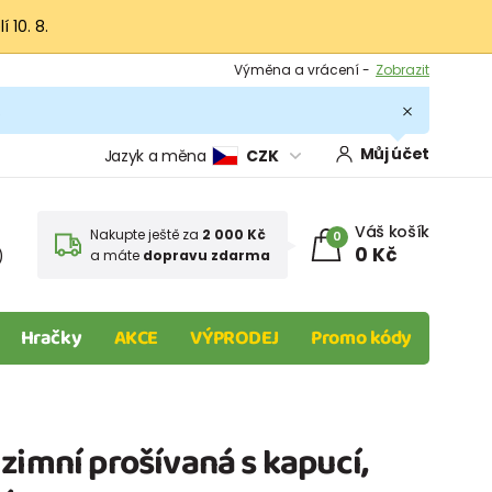
 10. 8.
Výměna a vrácení -
Zobrazit
Sleva 100 Kč na první nákup -
Podmínky
.
Můj účet
Jazyk a měna
CZK
Váš košík
Nakupte ještě za
2 000 Kč
0
0 Kč
)
a máte
dopravu zdarma
Hračky
AKCE
VÝPRODEJ
Promo kódy
á
zimní prošívaná s kapucí,