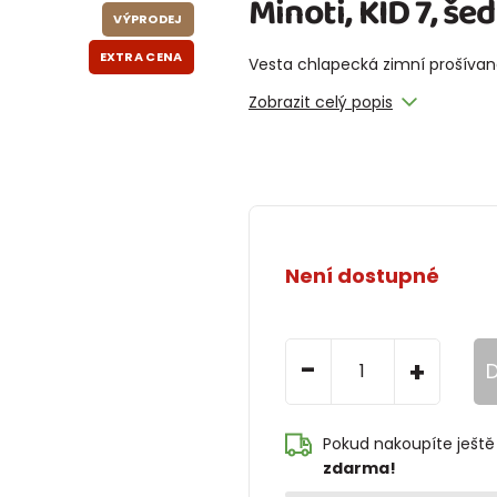
Minoti, KID 7, še
VÝPRODEJ
EXTRA CENA
Vesta chlapecká zimní prošívaná
Zobrazit celý popis
Není dostupné
-
+
D
Pokud nakoupíte ještě
zdarma!