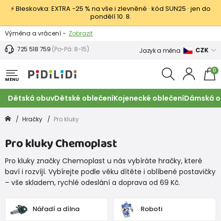
⚡ Bleskovka: EXTRA −25 % na vše i zlevněné · kód SUN25 · jen do
pondělí 10. 8.
Výměna a vrácení -
Zobrazit
Sleva 100 Kč na první nákup -
Podmínky
725 518 759
(Po-Pá: 8-15)
CZK
Jazyk a měna
0
MENU
Dětská obuv
Dětské oblečení
Kojenecké oblečení
Dámská o
Hračky
Pro kluky
Pro kluky Chemoplast
Pro kluky značky Chemoplast u nás vybíráte hračky, které
baví i rozvíjí. Vybírejte podle věku dítěte i oblíbené postavičky
– vše skladem, rychlé odeslání a doprava od 69 Kč.
Nářadí a dílna
Roboti