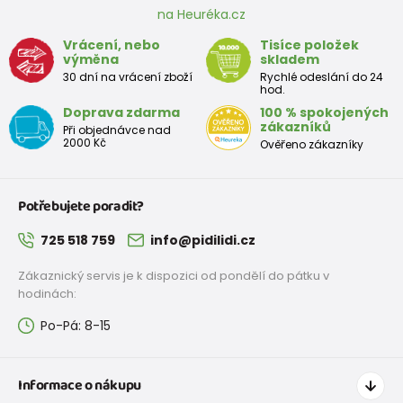
na Heuréka.cz
Vrácení, nebo
Tisíce položek
výměna
skladem
30 dní na vrácení zboží
Rychlé odeslání do 24
hod.
Doprava zdarma
100 % spokojených
zákazníků
Při objednávce nad
2000 Kč
Ověřeno zákazníky
Potřebujete poradit?
725 518 759
info@pidilidi.cz
Zákaznický servis je k dispozici od pondělí do pátku v
hodinách:
Po-Pá: 8-15
Informace o nákupu