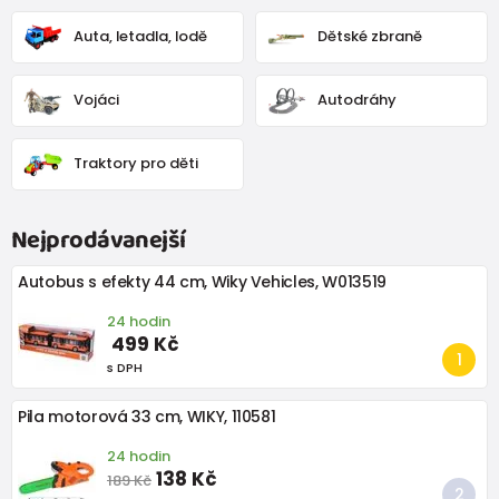
Auta, letadla, lodě
Dětské zbraně
Vojáci
Autodráhy
Traktory pro děti
Nejprodávanejší
Autobus s efekty 44 cm, Wiky Vehicles, W013519
24 hodin
499 Kč
s DPH
Pila motorová 33 cm, WIKY, 110581
24 hodin
138 Kč
189 Kč