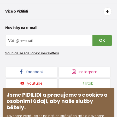
Jak nakupovat
Více o Pidilidi
Doprava a platba
Tabulka velikostí oblečení
Kontakt
Novinky na e-mail
Tabulka velikostí obuvi
O nás
Vrácení zboží a reklamace
Blog
OK
Reklamační řád
Velkoobchod PiDiLiDi
Nevyzvednutá objednávka na dobírku
Affiliate program
Souhlas se zasíláním newsletteru
Podmínky akce a slevové kódy
Dárkové poukazy
Kolekce zboží
facebook
instagram
youtube
tiktok
Jsme PIDILIDI a pracujeme s cookies a
osobními údaji, aby naše služby
běžely.
Abychom věděli, co se na našich stránkách děje a abychom