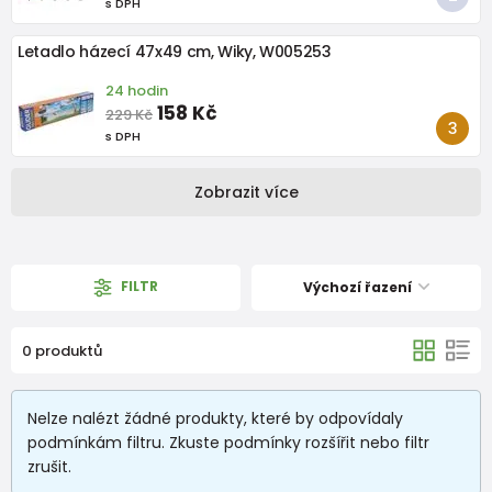
s DPH
Letadlo házecí 47x49 cm, Wiky, W005253
24 hodin
158 Kč
229 Kč
s DPH
Zobrazit více
FILTR
Výchozí řazení
0 produktů
Nelze nalézt žádné produkty, které by odpovídaly
podmínkám filtru. Zkuste podmínky rozšířit nebo filtr
zrušit.