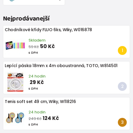
Nejprodávanejší
Chodníkové křídy FLUO 6ks, Wiky, W016878
Skladem
50 Kč
59 Kč
s DPH
Lepící páska 18mm x 4m oboustranná, TOTO, W814501
24 hodin
29 Kč
s DPH
Tenis soft set 49 cm, Wiky, W118216
24 hodin
124 Kč
249 Kč
s DPH