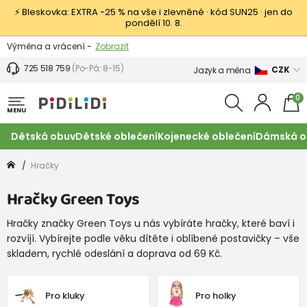
⚡ Bleskovka: EXTRA −25 % na vše i zlevněné · kód SUN25 · jen do
pondělí 10. 8.
Výměna a vrácení -
Zobrazit
Sleva 100 Kč na první nákup -
Podmínky
725 518 759
(Po-Pá: 8-15)
CZK
Jazyk a měna
0
MENU
Dětská obuv
Dětské oblečení
Kojenecké oblečení
Dámská o
Hračky
Hračky Green Toys
Hračky značky Green Toys u nás vybíráte hračky, které baví i
rozvíjí. Vybírejte podle věku dítěte i oblíbené postavičky – vše
skladem, rychlé odeslání a doprava od 69 Kč.
Pro kluky
Pro holky