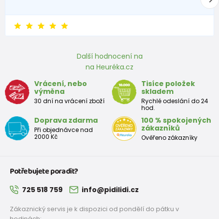
Další hodnocení na
na Heuréka.cz
Vrácení, nebo
Tisíce položek
výměna
skladem
30 dní na vrácení zboží
Rychlé odeslání do 24
hod.
Doprava zdarma
100 % spokojených
zákazníků
Při objednávce nad
2000 Kč
Ověřeno zákazníky
Potřebujete poradit?
725 518 759
info@pidilidi.cz
Zákaznický servis je k dispozici od pondělí do pátku v
hodinách: