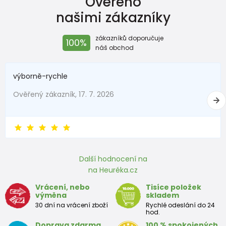
Ověřeno
stélky v
120
126
133
139
145
151
157
163
našimi zákazníky
mm
zákazníků doporučuje
100%
náš obchod
Botky pro předškoláka
Velikost
výborně-rychle
26
27
28
29
30
31
32
33
EU
Ověřený zákazník, 17. 7. 2026
Rozměr
stélky v
170
176
183
189
195
201
207
213
2
mm
Další hodnocení na
Boty pro školáka (teenager)
na Heuréka.cz
Velikost
Vrácení, nebo
Tisíce položek
35
36
37
38
39
40
41
42
výměna
skladem
EU
30 dní na vrácení zboží
Rychlé odeslání do 24
hod.
Rozměr
Doprava zdarma
100 % spokojených