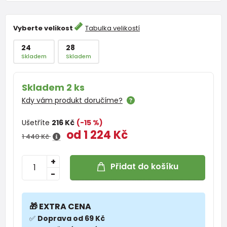
Vyberte velikost
Tabulka velikostí
24
28
Skladem
Skladem
Skladem 2 ks
Kdy vám produkt doručíme?
Ušetříte
216 Kč
(-15 %)
od 1 224 Kč
1 440 Kč
+
Přidat do košíku
-
🎁 EXTRA CENA
✅
Doprava od 69 Kč