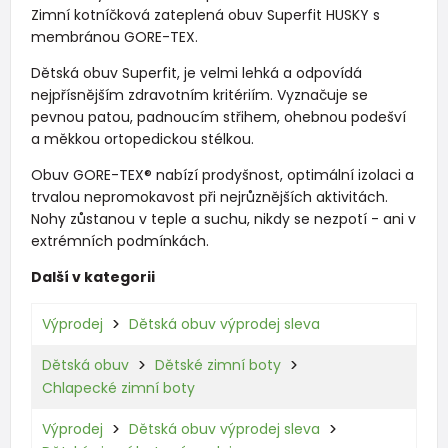
Zimní kotníčková zateplená obuv Superfit HUSKY s
membránou GORE-TEX.
Dětská obuv Superfit, je velmi lehká a odpovídá
nejpřísnějším zdravotním kritériím. Vyznačuje se
pevnou patou, padnoucím střihem, ohebnou podešví
a měkkou ortopedickou stélkou.
Obuv GORE-TEX® nabízí prodyšnost, optimální izolaci a
trvalou nepromokavost při nejrůznějších aktivitách.
Nohy zůstanou v teple a suchu, nikdy se nezpotí - ani v
extrémních podmínkách.
Další v kategorii
Výprodej
Dětská obuv výprodej sleva
Dětská obuv
Dětské zimní boty
Chlapecké zimní boty
Výprodej
Dětská obuv výprodej sleva