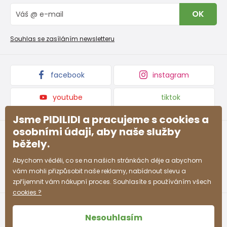
Vrácení zboží a reklamace
Blog
OK
Reklamační řád
Velkoobchod PiDiLiDi
Nevyzvednutá objednávka na dobírku
Affiliate program
Souhlas se zasíláním newsletteru
Podmínky akce a slevové kódy
Dárkové poukazy
Kolekce zboží
facebook
instagram
youtube
tiktok
Jsme PIDILIDI a pracujeme s cookies a
osobními údaji, aby naše služby
běžely.
Abychom věděli, co se na našich stránkách děje a abychom
vám mohli přizpůsobit naše reklamy, nabídnout slevu a
zpříjemnit vám nákupní proces. Souhlasíte s používáním všech
cookies ?
Nesouhlasím