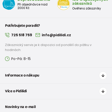
stélky v
225
231
237
243
249
255
261
267
zákazníků
Při objednávce nad
mm
2000 Kč
Ověřeno zákazníky
Potřebujete poradit?
725 518 759
info@pidilidi.cz
Zákaznický servis je k dispozici od pondělí do pátku v
hodinách:
Po-Pá: 8-15
Informace o nákupu
Jak nakupovat
Více o Pidilidi
Doprava a platba
Tabulka velikostí oblečení
Kontakt
Novinky na e-mail
Tabulka velikostí obuvi
O nás