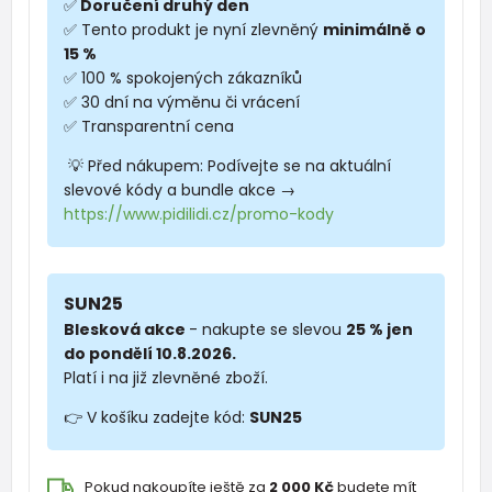
✅
Doručení druhý den
✅ Tento produkt je nyní zlevněný
minimálně o
15 %
✅ 100 % spokojených zákazníků
✅ 30 dní na výměnu či vrácení
✅ Transparentní cena
💡 Před nákupem: Podívejte se na aktuální
slevové kódy a bundle akce →
https://www.pidilidi.cz/promo-kody
SUN25
Blesková akce
- nakupte se slevou
25 % jen
do pondělí 10.8.2026.
Platí i na již zlevněné zboží.
👉 V košíku zadejte kód:
SUN25
Pokud nakoupíte ještě za
2 000 Kč
budete mít