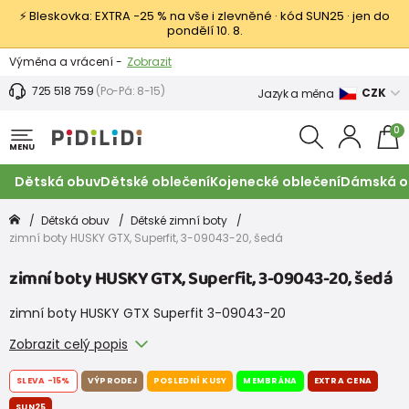
⚡ Bleskovka: EXTRA −25 % na vše i zlevněné · kód SUN25 · jen do
pondělí 10. 8.
Výměna a vrácení -
Zobrazit
Sleva 100 Kč na první nákup -
Podmínky
725 518 759
(Po-Pá: 8-15)
CZK
Jazyk a měna
0
MENU
Dětská obuv
Dětské oblečení
Kojenecké oblečení
Dámská o
Dětská obuv
Dětské zimní boty
zimní boty HUSKY GTX, Superfit, 3-09043-20, šedá
zimní boty HUSKY GTX, Superfit, 3-09043-20, šedá
zimní boty HUSKY GTX Superfit 3-09043-20
Zobrazit celý popis
SLEVA
-15%
VÝPRODEJ
POSLEDNÍ KUSY
MEMBRÁNA
EXTRA CENA
SUN25