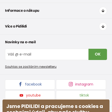
Informace o nákupu
Jak nakupovat
Více o Pidilidi
Doprava a platba
Tabulka velikostí oblečení
Kontakt
Novinky na e-mail
Tabulka velikostí obuvi
O nás
Vrácení zboží a reklamace
Blog
OK
Reklamační řád
Velkoobchod PiDiLiDi
Nevyzvednutá objednávka na dobírku
Affiliate program
Souhlas se zasíláním newsletteru
Podmínky akce a slevové kódy
Dárkové poukazy
Kolekce zboží
facebook
instagram
youtube
tiktok
Jsme PIDILIDI a pracujeme s cookies a