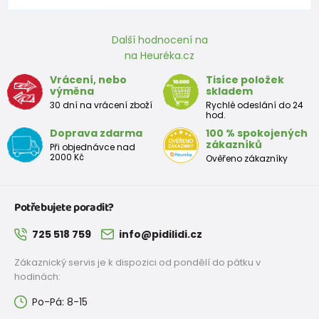
Další hodnocení na
na Heuréka.cz
Vrácení, nebo
Tisíce položek
výměna
skladem
30 dní na vrácení zboží
Rychlé odeslání do 24
hod.
Doprava zdarma
100 % spokojených
zákazníků
Při objednávce nad
2000 Kč
Ověřeno zákazníky
Potřebujete poradit?
725 518 759
info@pidilidi.cz
Zákaznický servis je k dispozici od pondělí do pátku v
hodinách:
Po-Pá: 8-15