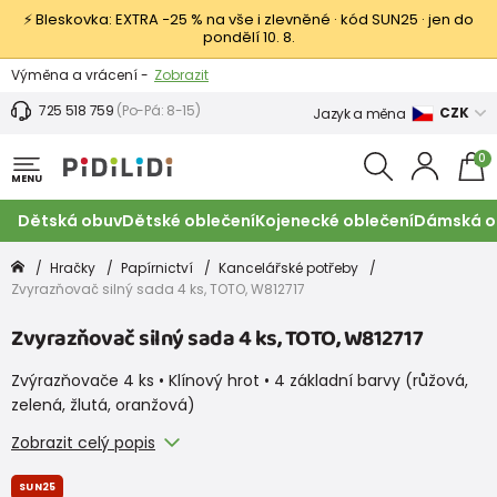
⚡ Bleskovka: EXTRA −25 % na vše i zlevněné · kód SUN25 · jen do
pondělí 10. 8.
Výměna a vrácení -
Zobrazit
Sleva 100 Kč na první nákup -
Podmínky
725 518 759
(Po-Pá: 8-15)
CZK
Jazyk a měna
0
MENU
Dětská obuv
Dětské oblečení
Kojenecké oblečení
Dámská o
Hračky
Papírnictví
Kancelářské potřeby
Zvyrazňovač silný sada 4 ks, TOTO, W812717
Zvyrazňovač silný sada 4 ks, TOTO, W812717
Zvýrazňovače 4 ks • Klínový hrot • 4 základní barvy (růžová,
zelená, žlutá, oranžová)
Zobrazit celý popis
SUN25