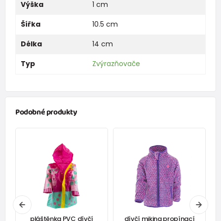
Výška
1 cm
Šířka
10.5 cm
Délka
14 cm
Typ
Zvýrazňovače
Podobné produkty
pláštěnka PVC dívčí
dívčí mikina propínací