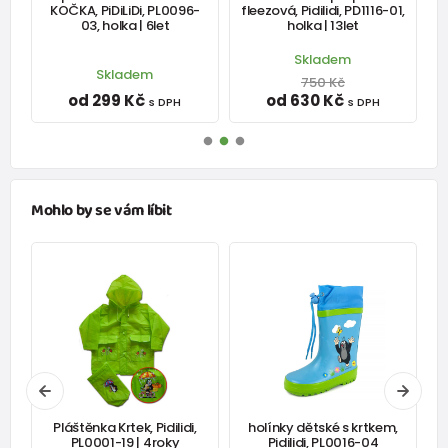
KOČKA, PiDiLiDi, PL0096-
fleezová, Pidilidi, PD1116-01,
03, holka | 6let
holka | 13let
Skladem
Skladem
750 Kč
od 299 Kč
od 630 Kč
s DPH
s DPH
Mohlo by se vám líbit
í
Pláštěnka Krtek, Pidilidi,
holínky dětské s krtkem,
-
PL0001-19 | 4roky
Pidilidi, PL0016-04