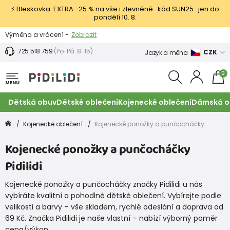
⚡ Bleskovka: EXTRA −25 % na vše i zlevněné · kód SUN25 · jen do
pondělí 10. 8.
Výměna a vrácení -
Zobrazit
Sleva 100 Kč na první nákup -
Podmínky
725 518 759
(Po-Pá: 8-15)
CZK
Jazyk a měna
0
MENU
Dětská obuv
Dětské oblečení
Kojenecké oblečení
Dámská o
Kojenecké oblečení
Kojenecké ponožky a punčocháčky
Kojenecké ponožky a punčocháčky
Pidilidi
Kojenecké ponožky a punčocháčky značky Pidilidi u nás
vybíráte kvalitní a pohodlné dětské oblečení. Vybírejte podle
velikosti a barvy – vše skladem, rychlé odeslání a doprava od
69 Kč. Značka Pidilidi je naše vlastní – nabízí výborný poměr
cena/výkon.