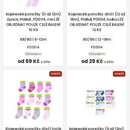
kojenecké ponožky (0 až 12m)
Kojenecké ponožky dívčí (12 až
2pack, Pidilidi , PD0114, mix LZE
18m), Pidilidi, PD504, holka LZE
OBJEDNAT POUZE CELÉ BALENÍ
OBJEDNAT POUZE CELÉ BALENÍ
10 KS
12 KS
68/80 | 6-12m
80/86 | 12-18m
PD0114
PD504
Skladem
Skladem
od 69 Kč
od 29 Kč
s DPH
s DPH
SUN25
SUN25
Kojenecké ponožky dívčí froté
kojenecké ponožky (6 až 12m),