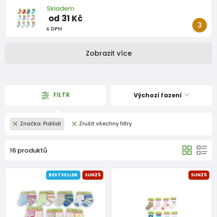
Skladem
od 31 Kč
s DPH
Zobrazit více
FILTR
Výchozí řazení
Značka: Pidilidi
Zrušit všechny filtry
16 produktů
BESTSELLER
SUN25
SUN25