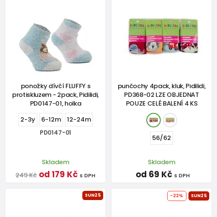
ponožky dívčí FLUFFY s
punčochy 4pack, kluk, Pidilidi,
protiskluzem - 2pack, Pidilidi,
PD368-02 LZE OBJEDNAT
PD0147-01, holka
POUZE CELÉ BALENÍ 4 KS
2-3y
6-12m
12-24m
PD0147-01
56/62
Skladem
Skladem
od 179 Kč
od 69 Kč
249 Kč
s DPH
s DPH
SUN25
-22%
SUN25