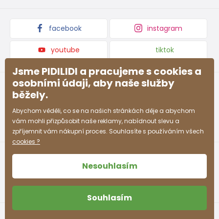
Podmínky akce a slevové kódy
Dárkové poukazy
Kolekce zboží
facebook
instagram
youtube
tiktok
Jsme PIDILIDI a pracujeme s cookies a
osobními údaji, aby naše služby
běžely.
Abychom věděli, co se na našich stránkách děje a abychom
vám mohli přizpůsobit naše reklamy, nabídnout slevu a
zpříjemnit vám nákupní proces. Souhlasíte s používáním všech
cookies ?
Nesouhlasím
Souhlasím
Obchodní podmínky
Ochrana osobních údajů