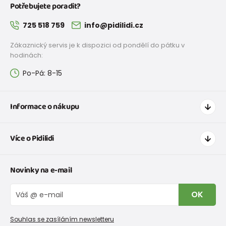
Potřebujete poradit?
725 518 759
info@pidilidi.cz
Zákaznický servis je k dispozici od pondělí do pátku v
hodinách:
Po-Pá: 8-15
Informace o nákupu
Jak nakupovat
Více o Pidilidi
Doprava a platba
Tabulka velikostí oblečení
Kontakt
Novinky na e-mail
Tabulka velikostí obuvi
O nás
Vrácení zboží a reklamace
Blog
OK
Reklamační řád
Velkoobchod PiDiLiDi
Nevyzvednutá objednávka na dobírku
Affiliate program
Souhlas se zasíláním newsletteru