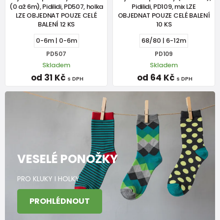
(0 až 6m), Pidilidi, PD507, holka
Pidilidi, PD109, mix LZE
LZE OBJEDNAT POUZE CELÉ
OBJEDNAT POUZE CELÉ BALENÍ
BALENÍ 12 KS
10 KS
0-6m | 0-6m
68/80 | 6-12m
PD507
PD109
Skladem
Skladem
od 31 Kč
od 64 Kč
s DPH
s DPH
VESELÉ PONOŽKY
PRO KLUKY I HOLKY
PROHLÉDNOUT