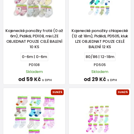
Kojenecké ponožky froté (0 až
Kojenecké ponožky chlapecké
6m), Pidilidi, PD108, mix LZE
(12 až 18m), Pidilidi, PD505, kluk
OBJEDNAT POUZE CELÉ BALENÍ
LZE OBJEDNAT POUZE CELÉ
10 KS
BALENÍ 12 KS
0-6m | 0-6m
80/86 | 12-18m
PD108
PD505
Skladem
Skladem
od 59 Kč
od 29 Kč
s DPH
s DPH
SUN25
SUN25