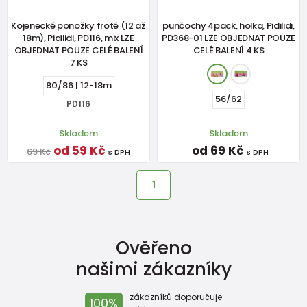
Kojenecké ponožky froté (12 až
punčochy 4pack, holka, Pidilidi,
18m), Pidilidi, PD116, mix LZE
PD368-01 LZE OBJEDNAT POUZE
OBJEDNAT POUZE CELÉ BALENÍ
CELÉ BALENÍ 4 KS
7 KS
80/86 | 12-18m
56/62
PD116
Skladem
Skladem
od 59 Kč
od 69 Kč
69 Kč
s DPH
s DPH
1
Ověřeno
našimi zákazníky
zákazníků doporučuje
100%