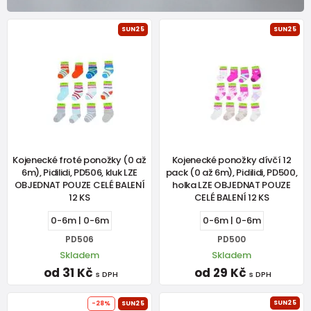
SUN25
SUN25
Kojenecké froté ponožky (0 až
Kojenecké ponožky dívčí 12
6m), Pidilidi, PD506, kluk LZE
pack (0 až 6m), Pidilidi, PD500,
OBJEDNAT POUZE CELÉ BALENÍ
holka LZE OBJEDNAT POUZE
12 KS
CELÉ BALENÍ 12 KS
0-6m | 0-6m
0-6m | 0-6m
PD506
PD500
Skladem
Skladem
od 31 Kč
od 29 Kč
s DPH
s DPH
SUN25
-28%
SUN25