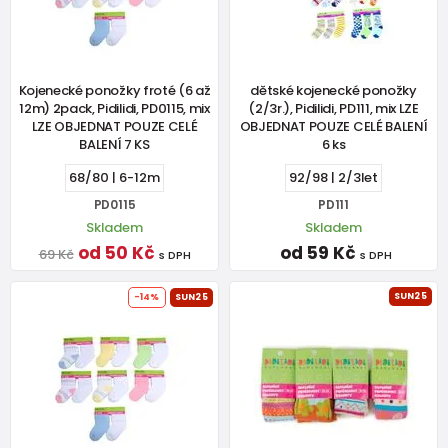
Kojenecké ponožky froté (6 až
dětské kojenecké ponožky
12m) 2pack, Pidilidi, PD0115, mix
(2/3r.), Pidilidi, PD111, mix LZE
LZE OBJEDNAT POUZE CELÉ
OBJEDNAT POUZE CELÉ BALENÍ
BALENÍ 7 KS
6 ks
68/80 | 6-12m
92/98 | 2/3let
PD0115
PD111
Skladem
Skladem
od 50 Kč
od 59 Kč
69 Kč
s DPH
s DPH
SUN25
-14%
SUN25