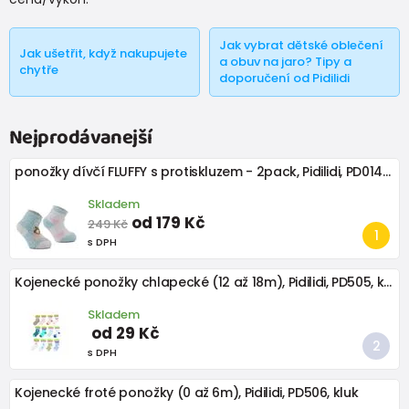
Jak vybrat dětské oblečení
Jak ušetřit, když nakupujete
a obuv na jaro? Tipy a
chytře
doporučení od Pidilidi
Nejprodávanejší
ponožky dívčí FLUFFY s protiskluzem - 2pack, Pidilidi, PD0147-01, holka
Skladem
od 179 Kč
249 Kč
s DPH
Kojenecké ponožky chlapecké (12 až 18m), Pidilidi, PD505, kluk
Skladem
od 29 Kč
s DPH
Kojenecké froté ponožky (0 až 6m), Pidilidi, PD506, kluk