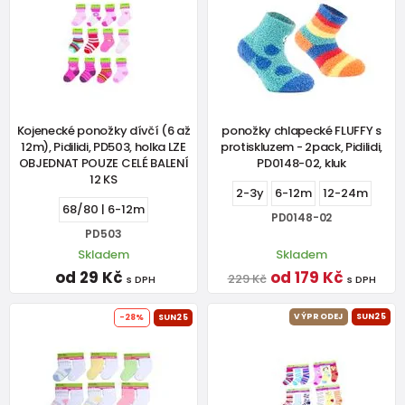
Kojenecké ponožky dívčí (6 až
ponožky chlapecké FLUFFY s
12m), Pidilidi, PD503, holka LZE
protiskluzem - 2pack, Pidilidi,
OBJEDNAT POUZE CELÉ BALENÍ
PD0148-02, kluk
12 KS
2-3y
6-12m
12-24m
68/80 | 6-12m
PD0148-02
PD503
Skladem
Skladem
od 29 Kč
od 179 Kč
229 Kč
s DPH
s DPH
VÝPRODEJ
SUN25
-28%
SUN25