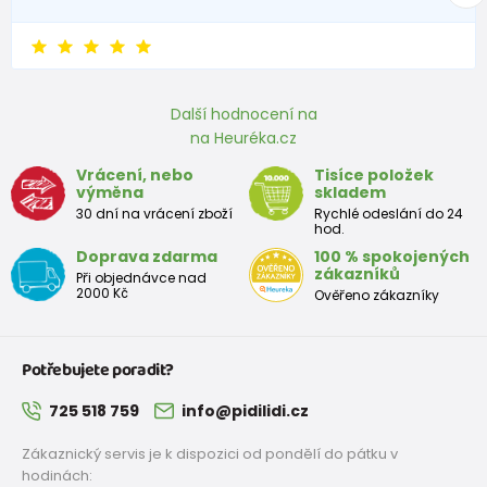
Další hodnocení na
na Heuréka.cz
Vrácení, nebo
Tisíce položek
výměna
skladem
30 dní na vrácení zboží
Rychlé odeslání do 24
hod.
Doprava zdarma
100 % spokojených
zákazníků
Při objednávce nad
2000 Kč
Ověřeno zákazníky
Potřebujete poradit?
725 518 759
info@pidilidi.cz
Zákaznický servis je k dispozici od pondělí do pátku v
hodinách: