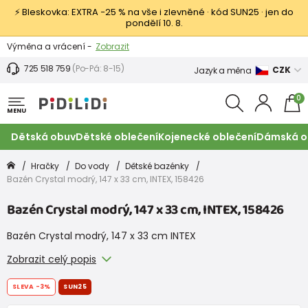
⚡ Bleskovka: EXTRA −25 % na vše i zlevněné · kód SUN25 · jen do
pondělí 10. 8.
Výměna a vrácení -
Zobrazit
Sleva 100 Kč na první nákup -
Podmínky
725 518 759
(Po-Pá: 8-15)
CZK
Jazyk a měna
0
MENU
Dětská obuv
Dětské oblečení
Kojenecké oblečení
Dámská o
Hračky
Do vody
Dětské bazénky
Bazén Crystal modrý, 147 x 33 cm, INTEX, 158426
Bazén Crystal modrý, 147 x 33 cm, INTEX, 158426
Bazén Crystal modrý, 147 x 33 cm INTEX
Zobrazit celý popis
SLEVA
-3%
SUN25