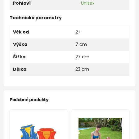
Pohlaví
Unisex
Technické parametry
Věk od
2+
Výška
7 cm
Šířka
27 cm
Délka
23 cm
Podobné produkty