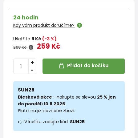
24 hodin
Kdy vám produkt doručíme?
Ušetříte
9 Kč
(-3 %)
259 Kč
268 Kč
+
Přidat do košíku
-
SUN25
Blesková akce
- nakupte se slevou
25 % jen
do pondělí 10.8.2026.
Platí i na již zlevněné zboží.
👉 V košíku zadejte kód:
SUN25