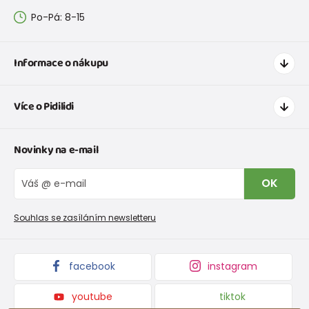
Po-Pá: 8-15
Informace o nákupu
Jak nakupovat
Více o Pidilidi
Doprava a platba
Tabulka velikostí oblečení
Kontakt
Novinky na e-mail
Tabulka velikostí obuvi
O nás
Vrácení zboží a reklamace
Blog
OK
Reklamační řád
Velkoobchod PiDiLiDi
Nevyzvednutá objednávka na dobírku
Affiliate program
Souhlas se zasíláním newsletteru
Podmínky akce a slevové kódy
Dárkové poukazy
Kolekce zboží
facebook
instagram
youtube
tiktok