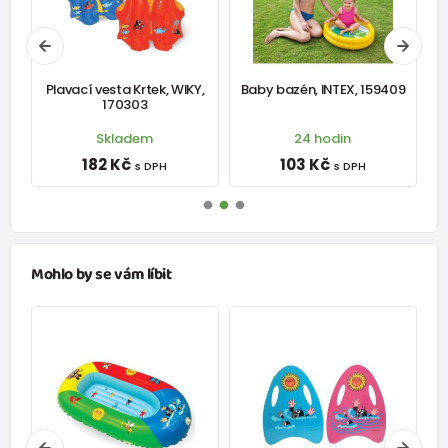
,
Plavací vesta Krtek, WIKY,
Baby bazén, INTEX, 159409
170303
Skladem
24 hodin
182 Kč
103 Kč
s DPH
s DPH
Mohlo by se vám líbit