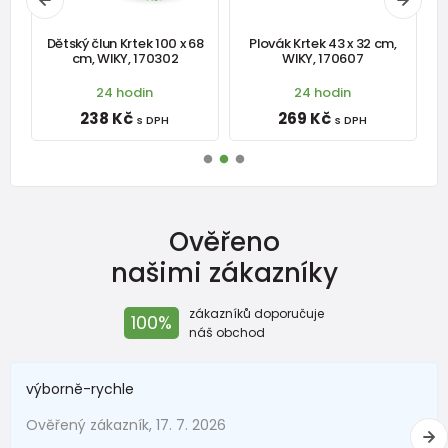
x
Dětský člun Krtek 100 x 68
Plovák Krtek 43 x 32 cm,
cm, WIKY, 170302
WIKY, 170607
24 hodin
24 hodin
238 Kč
269 Kč
s DPH
s DPH
Ověřeno
našimi zákazníky
zákazníků doporučuje
100%
náš obchod
výborně-rychle
Ověřený zákazník, 17. 7. 2026