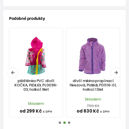
Podobné produkty
pláštěnka PVC dívčí
dívčí mikina propínací
KOČKA, PiDiLiDi, PL0096-
fleezová, Pidilidi, PD1116-01,
03, holka | 6let
holka | 13let
Skladem
Skladem
750 Kč
od 299 Kč
od 630 Kč
s DPH
s DPH