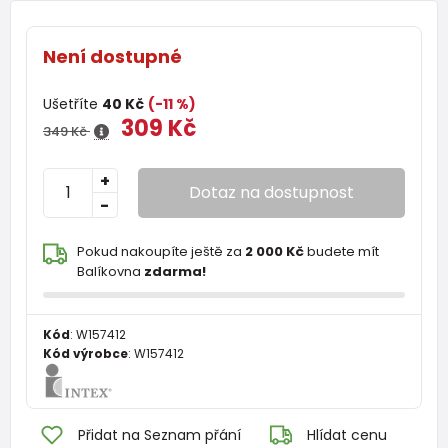
Není dostupné
Ušetříte
40 Kč
(-11 %)
309 Kč
349 Kč
+
Dotaz na dostupnost
-
Pokud nakoupíte ještě za
2 000 Kč
budete mít
Balíkovna
zdarma!
Kód
:
W157412
Kód výrobce
:
W157412
Přidat na Seznam přání
Hlídat cenu