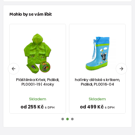
Mohlo by se vám líbit
í
Pláštěnka Krtek, Pidilidi,
holínky dětské s krtkem,
-
PL0001-19 | 4roky
Pidilidi, PL0016-04
Skladem
Skladem
od 255 Kč
od 499 Kč
s DPH
s DPH