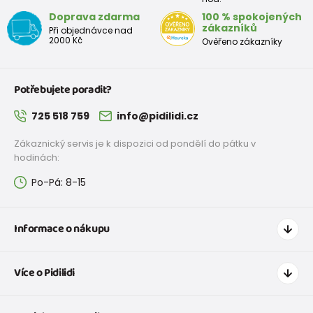
Doprava zdarma
100 % spokojených
zákazníků
Při objednávce nad
2000 Kč
Ověřeno zákazníky
Potřebujete poradit?
725 518 759
info@pidilidi.cz
Zákaznický servis je k dispozici od pondělí do pátku v
hodinách:
Po-Pá: 8-15
Informace o nákupu
Jak nakupovat
Více o Pidilidi
Doprava a platba
Tabulka velikostí oblečení
Kontakt