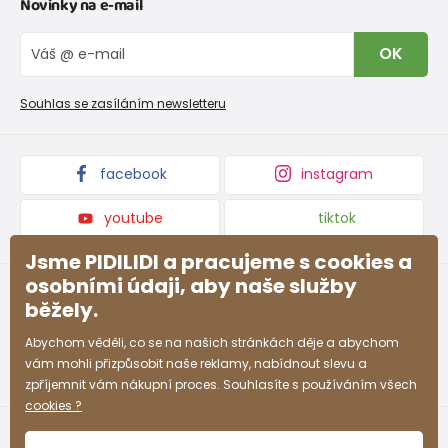
Novinky na e-mail
Tabulka velikostí obuvi
O nás
Vrácení zboží a reklamace
Blog
OK
Reklamační řád
Velkoobchod PiDiLiDi
Nevyzvednutá objednávka na dobírku
Affiliate program
Souhlas se zasíláním newsletteru
Podmínky akce a slevové kódy
Dárkové poukazy
Kolekce zboží
facebook
instagram
youtube
tiktok
Jsme PIDILIDI a pracujeme s cookies a
osobními údaji, aby naše služby
běžely.
Abychom věděli, co se na našich stránkách děje a abychom
vám mohli přizpůsobit naše reklamy, nabídnout slevu a
zpříjemnit vám nákupní proces. Souhlasíte s používáním všech
cookies ?