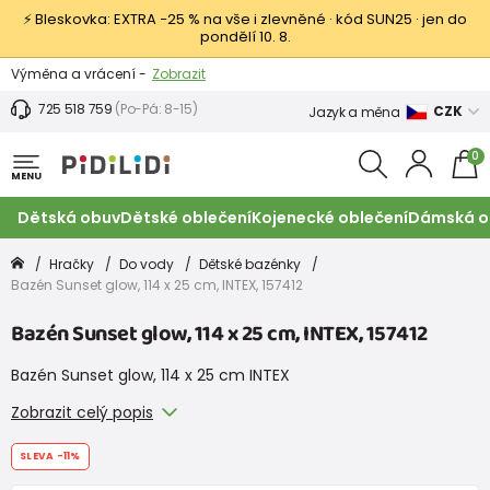
⚡ Bleskovka: EXTRA −25 % na vše i zlevněné · kód SUN25 · jen do
pondělí 10. 8.
Výměna a vrácení -
Zobrazit
Sleva 100 Kč na první nákup -
Podmínky
725 518 759
(Po-Pá: 8-15)
CZK
Jazyk a měna
0
MENU
Dětská obuv
Dětské oblečení
Kojenecké oblečení
Dámská o
Hračky
Do vody
Dětské bazénky
Bazén Sunset glow, 114 x 25 cm, INTEX, 157412
Bazén Sunset glow, 114 x 25 cm, INTEX, 157412
Bazén Sunset glow, 114 x 25 cm INTEX
Zobrazit celý popis
SLEVA
-11%