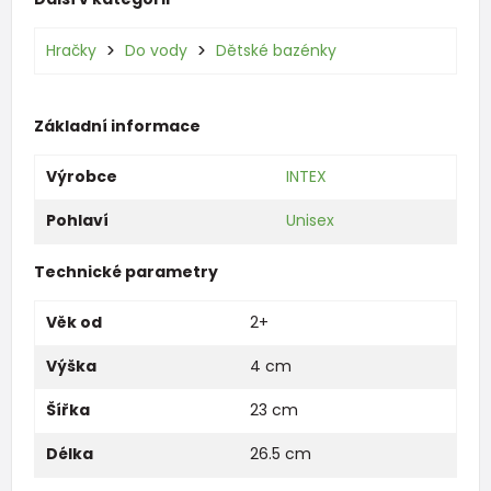
Hračky
Do vody
Dětské bazénky
Základní informace
Výrobce
INTEX
Pohlaví
Unisex
Technické parametry
Věk od
2+
Výška
4 cm
Šířka
23 cm
Délka
26.5 cm